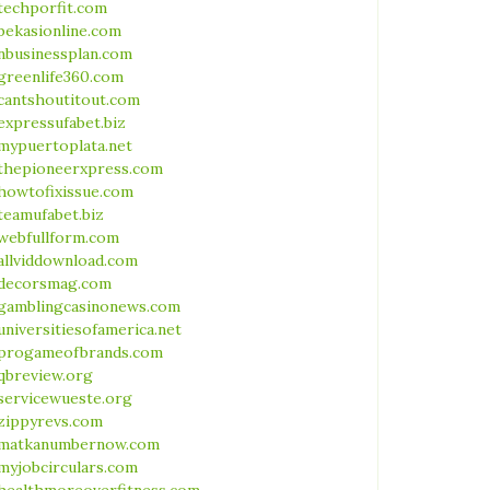
techporfit.com
bekasionline.com
nbusinessplan.com
greenlife360.com
cantshoutitout.com
expressufabet.biz
mypuertoplata.net
thepioneerxpress.com
howtofixissue.com
teamufabet.biz
webfullform.com
allviddownload.com
decorsmag.com
gamblingcasinonews.com
universitiesofamerica.net
progameofbrands.com
qbreview.org
servicewueste.org
zippyrevs.com
matkanumbernow.com
myjobcirculars.com
healthmoreoverfitness.com