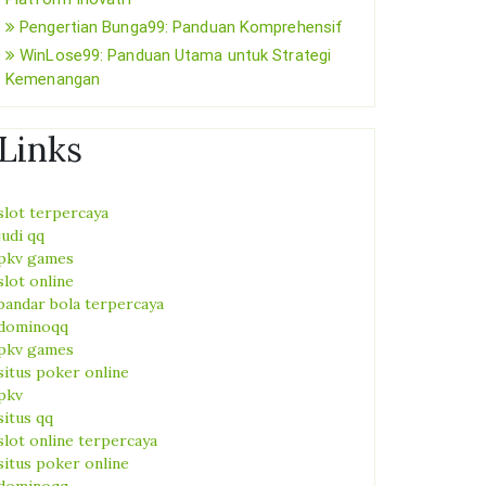
Pengertian Bunga99: Panduan Komprehensif
WinLose99: Panduan Utama untuk Strategi
Kemenangan
Links
slot terpercaya
judi qq
pkv games
slot online
bandar bola terpercaya
dominoqq
pkv games
situs poker online
pkv
situs qq
slot online terpercaya
situs poker online
dominoqq