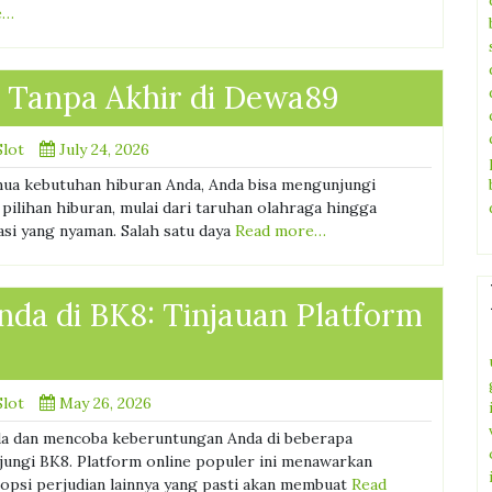
e…
 Tanpa Akhir di Dewa89
Slot
July 24, 2026
emua kebutuhan hiburan Anda, Anda bisa mengunjungi
ilihan hiburan, mulai dari taruhan olahraga hingga
asi yang nyaman. Salah satu daya
Read more…
nda di BK8: Tinjauan Platform
Slot
May 26, 2026
nda dan mencoba keberuntungan Anda di beberapa
jungi BK8. Platform online populer ini menawarkan
opsi perjudian lainnya yang pasti akan membuat
Read