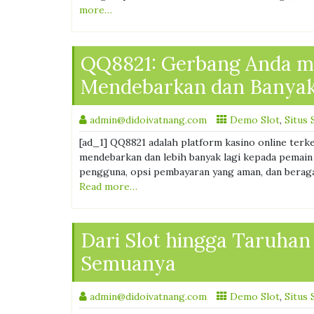
more…
QQ8821: Gerbang Anda m
Mendebarkan dan Banyak
admin@didoivatnang.com
Demo Slot
,
Situs 
[ad_1] QQ8821 adalah platform kasino online te
mendebarkan dan lebih banyak lagi kepada pemain
pengguna, opsi pembayaran yang aman, dan berag
Read more…
Dari Slot hingga Taruhan
Semuanya
admin@didoivatnang.com
Demo Slot
,
Situs 