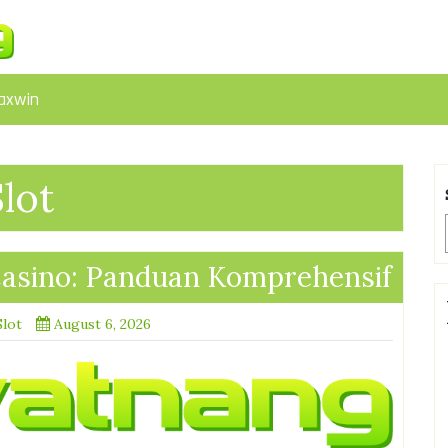
axwin
lot
asino: Panduan Komprehensif
Slot
August 6, 2026