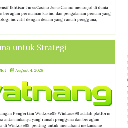
sif Ikhtisar JurusCasino JurusCasino menonjol di dunia
an beragam permainan kasino dan pengalaman pemain yang
ologi inovatif dengan desain yang ramah pengguna,
ma untuk Strategi
Slot
August 4, 2026
angan Pengertian WinLose99 WinLose99 adalah platform
rena antarmukanya yang ramah pengguna dan beragam
a di WinLose99, penting untuk memahami mekanisme