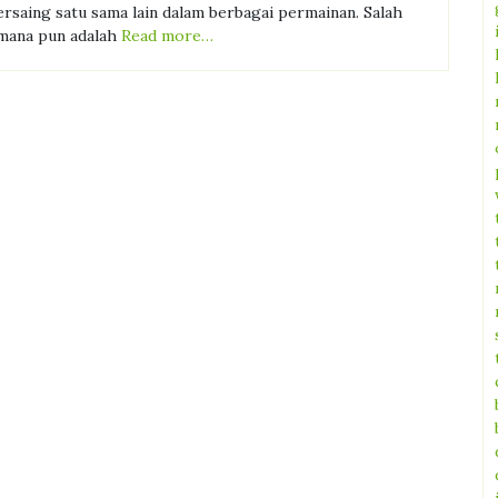
rsaing satu sama lain dalam berbagai permainan. Salah
 mana pun adalah
Read more…