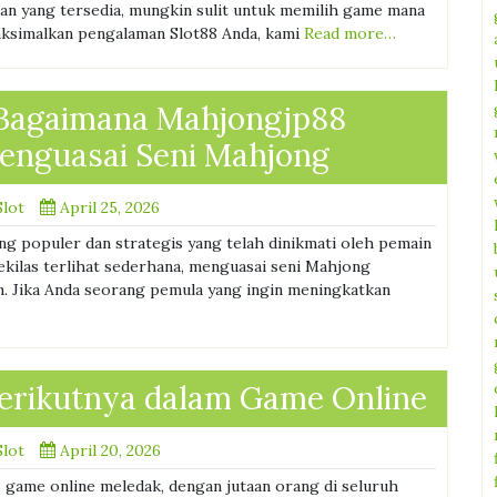
han yang tersedia, mungkin sulit untuk memilih game mana
ksimalkan pengalaman Slot88 Anda, kami
Read more…
 Bagaimana Mahjongjp88
nguasai Seni Mahjong
Slot
April 25, 2026
ng populer dan strategis yang telah dinikmati oleh pemain
ekilas terlihat sederhana, menguasai seni Mahjong
n. Jika Anda seorang pemula yang ingin meningkatkan
erikutnya dalam Game Online
Slot
April 20, 2026
s game online meledak, dengan jutaan orang di seluruh