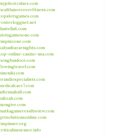
myjobcirculars.com
healthmoreoverfitness.com
topslotxgames.com
routerloggnet.net
dantella6.com
slotsgamesone.com
hispinzone.com
kalyanbazarnights.com
top-online-casino-usa.com
honghuidoor.com
flowingtravel.com
nineniki.com
brandiospecialists.com
medicalcare7.com
adtennaball.com
nabzah.com
mongive.com
matkagameresultsview.com
getsolutionsonline.com
hispinner.org
criticalinsurance.info