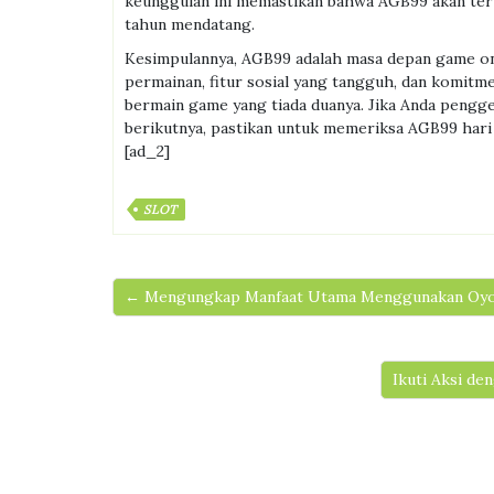
keunggulan ini memastikan bahwa AGB99 akan teru
tahun mendatang.
Kesimpulannya, AGB99 adalah masa depan game on
permainan, fitur sosial yang tangguh, dan komit
bermain game yang tiada duanya. Jika Anda pengge
berikutnya, pastikan untuk memeriksa AGB99 hari 
[ad_2]
SLOT
← Mengungkap Manfaat Utama Menggunakan Oyo
Ikuti Aksi de