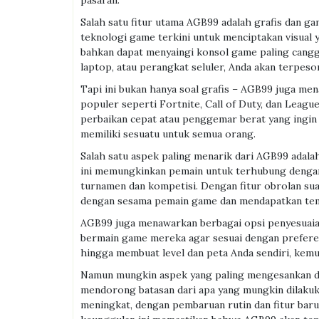
Salah satu fitur utama AGB99 adalah grafis dan g
teknologi game terkini untuk menciptakan visual
bahkan dapat menyaingi konsol game paling cangg
laptop, atau perangkat seluler, Anda akan terpeso
Tapi ini bukan hanya soal grafis – AGB99 juga me
populer seperti Fortnite, Call of Duty, dan Leag
perbaikan cepat atau penggemar berat yang ingi
memiliki sesuatu untuk semua orang.
Salah satu aspek paling menarik dari AGB99 adala
ini memungkinkan pemain untuk terhubung dengan 
turnamen dan kompetisi. Dengan fitur obrolan su
dengan sesama pemain game dan mendapatkan tem
AGB99 juga menawarkan berbagai opsi penyesuai
bermain game mereka agar sesuai dengan prefere
hingga membuat level dan peta Anda sendiri, kemu
Namun mungkin aspek yang paling mengesankan da
mendorong batasan dari apa yang mungkin dilakuk
meningkat, dengan pembaruan rutin dan fitur baru