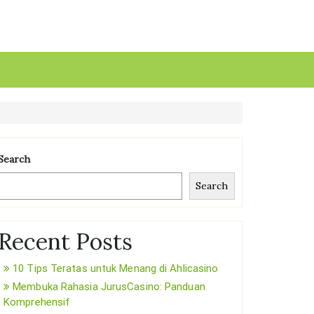
Search
Search
Recent Posts
10 Tips Teratas untuk Menang di Ahlicasino
Membuka Rahasia JurusCasino: Panduan
Komprehensif