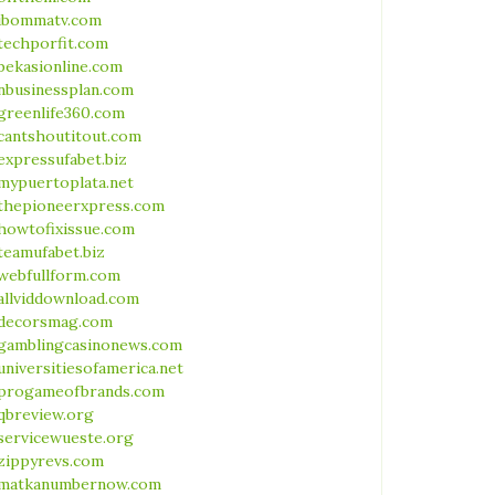
ibommatv.com
techporfit.com
bekasionline.com
nbusinessplan.com
greenlife360.com
cantshoutitout.com
expressufabet.biz
mypuertoplata.net
thepioneerxpress.com
howtofixissue.com
teamufabet.biz
webfullform.com
allviddownload.com
decorsmag.com
gamblingcasinonews.com
universitiesofamerica.net
progameofbrands.com
qbreview.org
servicewueste.org
zippyrevs.com
matkanumbernow.com