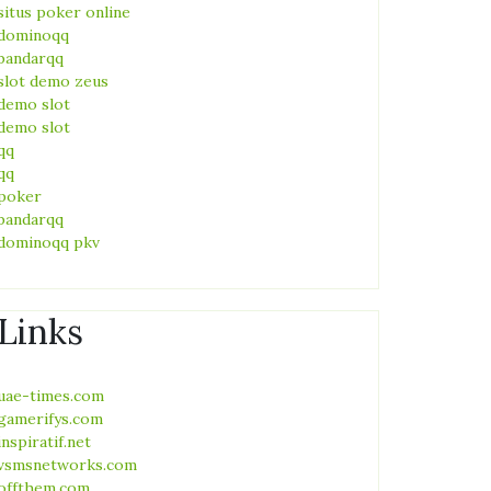
situs poker online
dominoqq
bandarqq
slot demo zeus
demo slot
demo slot
qq
qq
poker
bandarqq
dominoqq pkv
Links
uae-times.com
gamerifys.com
inspiratif.net
vsmsnetworks.com
offthem.com