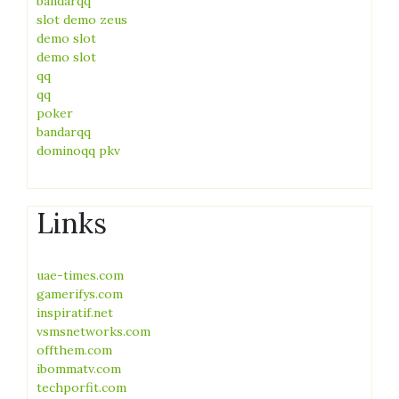
bandarqq
slot demo zeus
demo slot
demo slot
qq
qq
poker
bandarqq
dominoqq pkv
Links
uae-times.com
gamerifys.com
inspiratif.net
vsmsnetworks.com
offthem.com
ibommatv.com
techporfit.com