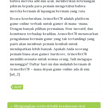
bahwa mereka adil dan acak, memberikan ketenangan
pikiran kepada para pemain mengetahui bahwa
mereka bermain di lapangan bermain yang rata.
Secara keseluruhan, ArmorBet78 adalah platform
game online terbaik untuk gamer di mana -mana.
Dengan banyak pilihan permainan, fitur inovatif, dan
komitmen terhadap keadilan, ArmorBet78 menawarkan
pengalaman bermain game yang tak tertandingi yang
pasti akan membuat pemain kembali untuk
mendapatkan lebih banyak. Apakah Anda seorang
pemain biasa atau gamer hardcore, ArmorBet78
memiliki sesuatu untuk semua orang. Jadi mengapa
menunggu? Daftar hari ini dan mulailah bermain di
ArmorBet78 – masa depan game online ada di sini.
[ad_2]
SLOT
← Mengungkap cerita di balik kesuksesan viral