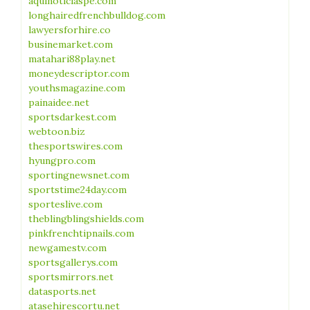
aquinoticiaspe.com
longhairedfrenchbulldog.com
lawyersforhire.co
businemarket.com
matahari88play.net
moneydescriptor.com
youthsmagazine.com
painaidee.net
sportsdarkest.com
webtoon.biz
thesportswires.com
hyungpro.com
sportingnewsnet.com
sportstime24day.com
sporteslive.com
theblingblingshields.com
pinkfrenchtipnails.com
newgamestv.com
sportsgallerys.com
sportsmirrors.net
datasports.net
atasehirescortu.net