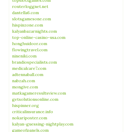
topslotxgames.com
routerloggnet.net
dantella6.com
slotsgamesone.com
hispinzone.com
kalyanbazarnights.com
top-online-casino-usa.com
honghuidoor.com
flowingtravel.com
nineniki.com
brandiospecialists.com
medicalcare7.com
adtennaball.com
nabzah.com
mongive.com
matkagameresultsview.com
getsolutionsonline.com
hispinner.org
criticalinsurance.info
nokariposter.com
kalyan-guessing-nightplay.com
gameofpanels.com