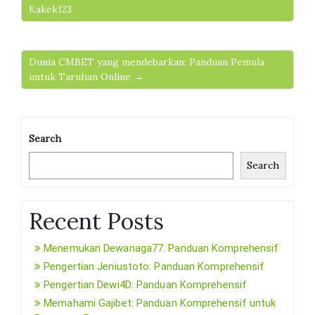
Kakek123
Dunia CMBET yang mendebarkan: Panduan Pemula
untuk Taruhan Online →
Search
Search
Recent Posts
Menemukan Dewanaga77: Panduan Komprehensif
Pengertian Jeniustoto: Panduan Komprehensif
Pengertian Dewi4D: Panduan Komprehensif
Memahami Gajibet: Panduan Komprehensif untuk