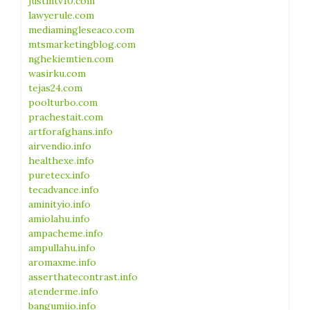
justintv10.com
lawyerule.com
mediamingleseaco.com
mtsmarketingblog.com
nghekiemtien.com
wasirku.com
tejas24.com
poolturbo.com
prachestait.com
artforafghans.info
airvendio.info
healthexe.info
puretecx.info
tecadvance.info
aminityio.info
amiolahu.info
ampacheme.info
ampullahu.info
aromaxme.info
asserthatecontrast.info
atenderme.info
bangumiio.info