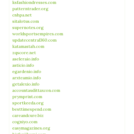
ksfashiondresses.com
patterntrader.org
cnhpa.net
sitalotus.com
supernotes.org
worldsportsempires.com
updatecentral360.com
katamastah.com
zqscore.net
aseleraio.info
asticio.info
egardenio.info
arxteamio.info
getalexio.info
accountaudittaxcon.com
prymprint.com
sportkeeda.org
besttimespend.com
careandcure.biz
cogniyo.com
easymagazines.org