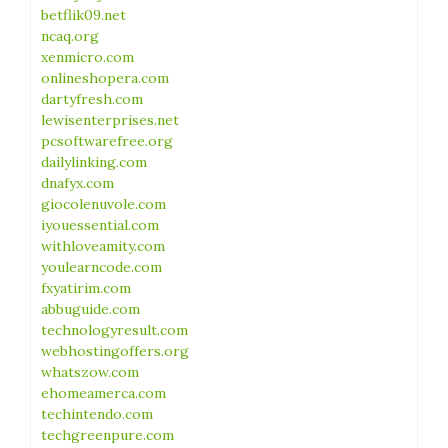
betflik09.net
ncaq.org
xenmicro.com
onlineshopera.com
dartyfresh.com
lewisenterprises.net
pcsoftwarefree.org
dailylinking.com
dnafyx.com
giocolenuvole.com
iyouessential.com
withloveamity.com
youlearncode.com
fxyatirim.com
abbuguide.com
technologyresult.com
webhostingoffers.org
whatszow.com
ehomeamerca.com
techintendo.com
techgreenpure.com