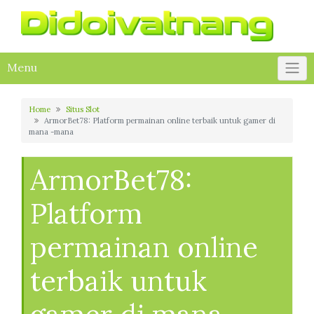
Skip
to
content
Menu
Home
Situs Slot
ArmorBet78: Platform permainan online terbaik untuk gamer di
mana -mana
ArmorBet78:
Platform
permainan online
terbaik untuk