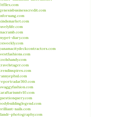
fitfllex.com
genesisbusinesscredit.com
inforuang.com
kindsmarket.com
luvelylife.com
macramb.com
mypet-diary.com
oxweekly.com
panamacitydeckcontractors.com
westfashions.com
toolshandy.com
travelstager.com
trendinspires.com
rannyephul.com
reportradar360.com
swaggyfashion.com
taraftariumtv10.com
questionquery.com
bodybuildinglegend.com
brilliant-nails.com
dandr-photography.com