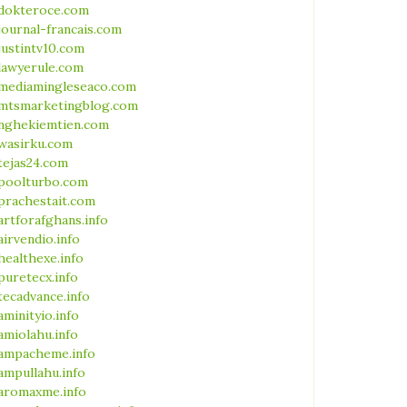
dokteroce.com
journal-francais.com
justintv10.com
lawyerule.com
mediamingleseaco.com
mtsmarketingblog.com
nghekiemtien.com
wasirku.com
tejas24.com
poolturbo.com
prachestait.com
artforafghans.info
airvendio.info
healthexe.info
puretecx.info
tecadvance.info
aminityio.info
amiolahu.info
ampacheme.info
ampullahu.info
aromaxme.info