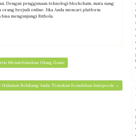
an. Dengan penggunaan teknologi blockchain, mata uang
a orang berjudi online. Jika Anda mencari platform
 bisa mengunjungi Bitbola.
rtis Mendefinisikan Ulang Game
ke Halaman Belakang Anda: Temukan Keindahan Indopools →