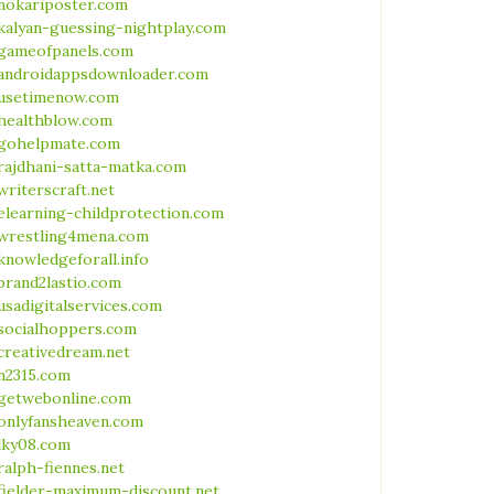
nokariposter.com
kalyan-guessing-nightplay.com
gameofpanels.com
androidappsdownloader.com
usetimenow.com
healthblow.com
gohelpmate.com
rajdhani-satta-matka.com
writerscraft.net
elearning-childprotection.com
wrestling4mena.com
knowledgeforall.info
brand2lastio.com
usadigitalservices.com
socialhoppers.com
creativedream.net
n2315.com
getwebonline.com
onlyfansheaven.com
lky08.com
ralph-fiennes.net
fielder-maximum-discount.net