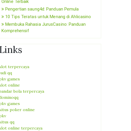
Online Terbaik
Pengertian saung4d: Panduan Pemula
10 Tips Teratas untuk Menang di Ahlicasino
Membuka Rahasia JurusCasino: Panduan
Komprehensif
Links
slot terpercaya
judi qq
pkv games
slot online
bandar bola terpercaya
dominoqq
pkv games
situs poker online
pkv
situs qq
slot online terpercaya