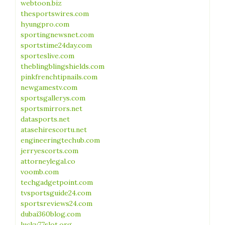
webtoon.biz
thesportswires.com
hyungpro.com
sportingnewsnet.com
sportstime24day.com
sporteslive.com
theblingblingshields.com
pinkfrenchtipnails.com
newgamestv.com
sportsgallerys.com
sportsmirrors.net
datasports.net
atasehirescortu.net
engineeringtechub.com
jerryescorts.com
attorneylegal.co
voomb.com
techgadgetpoint.com
tvsportsguide24.com
sportsreviews24.com
dubai360blog.com
lucky77slot.org