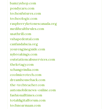
bamzyshop.com
pondycars.com
techonfutures.com
techoologic.com
raspberryketonescanada.org
medihealthrules.com
usathrill.com
vshapedental.com
canfandalucia.org
yourengineguide.com
nybreakings.com
outstationcabsservices.com
thekrtagy.com
xchangeindia.com
coolmicrotech.com
dreamhousehack.com
the-techteacher.com
automobilenews-online.com
fashionalltimes.com
totaldigitalforum.com
technoarmaan.com