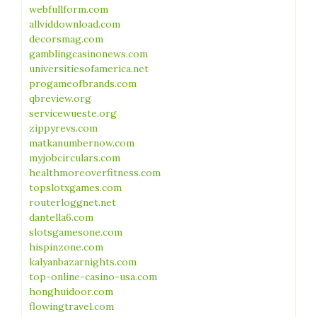
webfullform.com
allviddownload.com
decorsmag.com
gamblingcasinonews.com
universitiesofamerica.net
progameofbrands.com
qbreview.org
servicewueste.org
zippyrevs.com
matkanumbernow.com
myjobcirculars.com
healthmoreoverfitness.com
topslotxgames.com
routerloggnet.net
dantella6.com
slotsgamesone.com
hispinzone.com
kalyanbazarnights.com
top-online-casino-usa.com
honghuidoor.com
flowingtravel.com