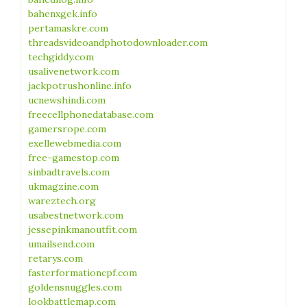
bahenxgek.info
pertamaskre.com
threadsvideoandphotodownloader.com
techgiddy.com
usalivenetwork.com
jackpotrushonline.info
ucnewshindi.com
freecellphonedatabase.com
gamersrope.com
exellewebmedia.com
free-gamestop.com
sinbadtravels.com
ukmagzine.com
wareztech.org
usabestnetwork.com
jessepinkmanoutfit.com
umailsend.com
retarys.com
fasterformationcpf.com
goldensnuggles.com
lookbattlemap.com