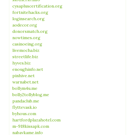
cysapluscertification.org
fortnitehacks.org
loginsearch.org
aodecor.org
donorsmatch.org
nowtimes.org
casinoeing.org
livemocha.biz
streetlife.biz
hyves.biz
enoughinfo.net
pinhive.net
warnabet.net
bollym4u.me
bolly2tollyblog.me
pandaclub.me
flyttevask.io
byhous.com
hartfordplazahotel.com
m-918kissapk.com
nabavkame.info