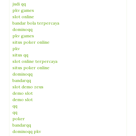
judi qq
pkv games
slot online
bandar bola terpercaya
dominoqq
pkv games
situs poker online
pkv
situs qq
slot online terpercaya
situs poker online
dominoqq
bandarqq
slot demo zeus
demo slot
demo slot
qq
qq
poker
bandarqq
dominoqq pkv