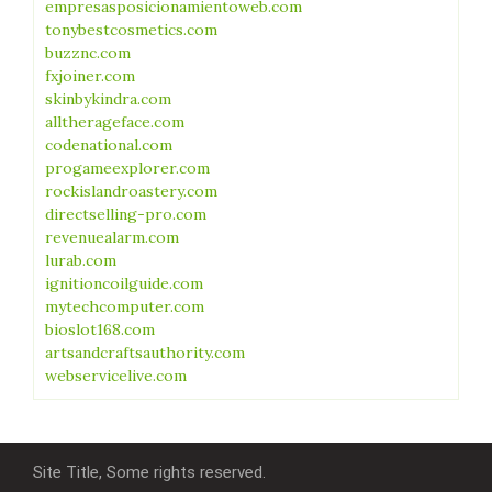
empresasposicionamientoweb.com
tonybestcosmetics.com
buzznc.com
fxjoiner.com
skinbykindra.com
alltherageface.com
codenational.com
progameexplorer.com
rockislandroastery.com
directselling-pro.com
revenuealarm.com
lurab.com
ignitioncoilguide.com
mytechcomputer.com
bioslot168.com
artsandcraftsauthority.com
webservicelive.com
Site Title, Some rights reserved.