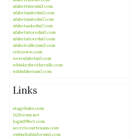
ufabettinwum3.com
ufabetunitedm3.com
ufabetunitedm7.com
ufabetuskedm7.com
ufabetutoredm3.com
ufabetutoredm7.com
ufabetvalleyum3.com
veloxview.com
westufabetm3.com
whiskeybrothersllc.com
wildufabetum7.com
Links
stagehubs.com
1x2forum.net
login99bet.com
secretcourtesans.com
onlinebahisforum1.com