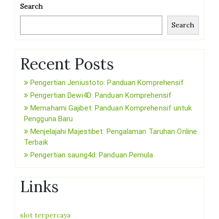
Search
Search
Recent Posts
Pengertian Jeniustoto: Panduan Komprehensif
Pengertian Dewi4D: Panduan Komprehensif
Memahami Gajibet: Panduan Komprehensif untuk
Pengguna Baru
Menjelajahi Majestibet: Pengalaman Taruhan Online
Terbaik
Pengertian saung4d: Panduan Pemula
Links
slot terpercaya