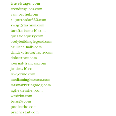
travelstager.com
trendinspires.com
rannyephul.com
reportradar360.com
swaggyfashion.com
taraftariumtv10.com
questionquery.com
bodybuildinglegend.com
brilliant-nails.com
dandr-photography.com
dokteroce.com
journal-francais.com
justintv10.com
lawyerule.com
mediamingleseaco.com
mtsmarketingblog.com
nghekiemtien.com
wasirku.com
tejas24.com
poolturbo.com
prachestait.com