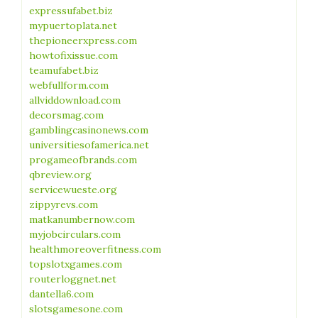
expressufabet.biz
mypuertoplata.net
thepioneerxpress.com
howtofixissue.com
teamufabet.biz
webfullform.com
allviddownload.com
decorsmag.com
gamblingcasinonews.com
universitiesofamerica.net
progameofbrands.com
qbreview.org
servicewueste.org
zippyrevs.com
matkanumbernow.com
myjobcirculars.com
healthmoreoverfitness.com
topslotxgames.com
routerloggnet.net
dantella6.com
slotsgamesone.com