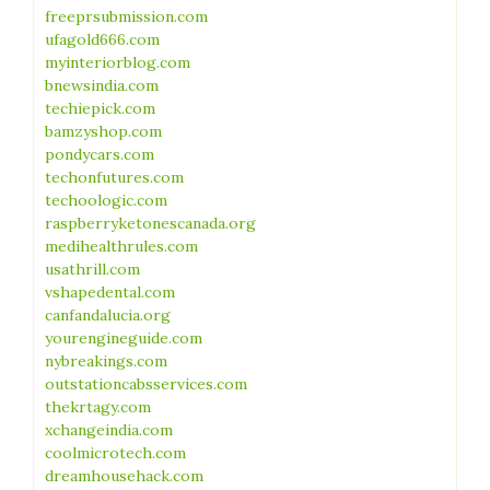
freeprsubmission.com
ufagold666.com
myinteriorblog.com
bnewsindia.com
techiepick.com
bamzyshop.com
pondycars.com
techonfutures.com
techoologic.com
raspberryketonescanada.org
medihealthrules.com
usathrill.com
vshapedental.com
canfandalucia.org
yourengineguide.com
nybreakings.com
outstationcabsservices.com
thekrtagy.com
xchangeindia.com
coolmicrotech.com
dreamhousehack.com