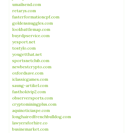
umailsend.com
retarys.com
fasterformationcpf.com
goldensnuggles.com
lookbattlemap.com
buyrdpservice.com
yesport.net
tostylo.com
yougetthat.net
sportsnetclub.com
newbestcrypto.com
oxfordsave.com
iclassicgames.com
saung-artikel.com
fasthokivip2.com
observersports.com
cryptominingplus.com
aquinoticiaspe.com
longhairedfrenchbulldog.com
lawyersforhire.co
businemarket.com