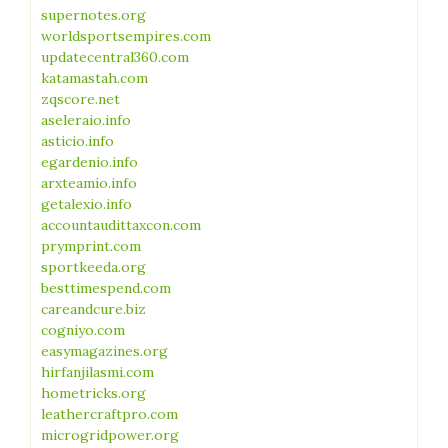
supernotes.org
worldsportsempires.com
updatecentral360.com
katamastah.com
zqscore.net
aseleraio.info
asticio.info
egardenio.info
arxteamio.info
getalexio.info
accountaudittaxcon.com
prymprint.com
sportkeeda.org
besttimespend.com
careandcure.biz
cogniyo.com
easymagazines.org
hirfanjilasmi.com
hometricks.org
leathercraftpro.com
microgridpower.org