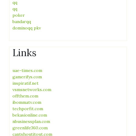
qq
qq
poker
bandarqq
dominoqq pkv
Links
uae-times.com
gamerifys.com
inspiratif.net
vsmsnetworks.com
offthem.com
ibommatv.com
techporfit.com
bekasionline.com
nbusinessplan.com
greenlife360.com
cantshoutitout.com