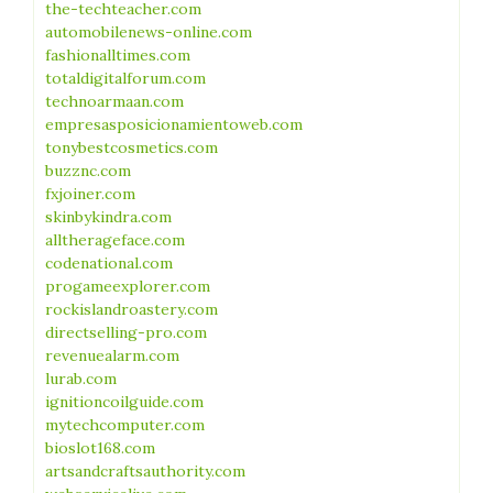
the-techteacher.com
automobilenews-online.com
fashionalltimes.com
totaldigitalforum.com
technoarmaan.com
empresasposicionamientoweb.com
tonybestcosmetics.com
buzznc.com
fxjoiner.com
skinbykindra.com
alltherageface.com
codenational.com
progameexplorer.com
rockislandroastery.com
directselling-pro.com
revenuealarm.com
lurab.com
ignitioncoilguide.com
mytechcomputer.com
bioslot168.com
artsandcraftsauthority.com