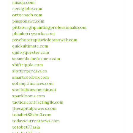
mixiqo.com
needglobe.com
ortocoach.com
passionawe.com
pittsburghpaintingprofessionals.com
plumberryworks.com
psychoterapiawioletanowak.com
quickultimate.com
quirkyquester.com
sexmedicineformen.com
shiftripple.com
slotterpercaya.co
smartcoolbox.com
sohanjitfinances.com
soulfulhousemusic.net
sparklooms.com
tacticalcontractingllc.com
thecapitalpowers.com
tobabet88slot3.com
todayscurrentnews.com
totobet77.asia