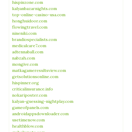
hispinzone.com
kalyanbazarnights.com
top-online-casino-usa.com
honghuidoor.com
flowingtravel.com
nineniki.com
brandiospecialists.com
medicalcare7.com
adtennaball.com
nabzah.com
mongive.com
matkagameresultsview.com
getsolutionsonline.com
hispinner.org
criticalinsurance.info
nokariposter.com
kalyan-guessing-nightplay.com
gameofpanels.com
androidappsdownloader.com
usetimenow.com
healthblow.com