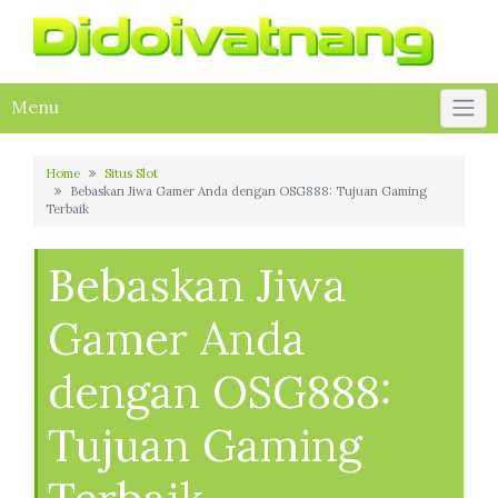
Skip
to
content
Menu
Home
Situs Slot
Bebaskan Jiwa Gamer Anda dengan OSG888: Tujuan Gaming
Terbaik
Bebaskan Jiwa
Gamer Anda
dengan OSG888:
Tujuan Gaming