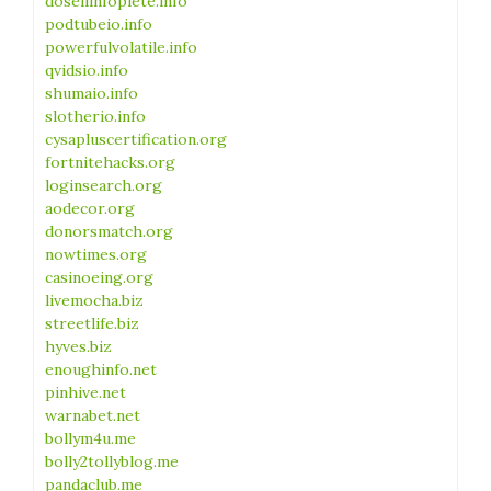
dosellinfoplete.info
podtubeio.info
powerfulvolatile.info
qvidsio.info
shumaio.info
slotherio.info
cysapluscertification.org
fortnitehacks.org
loginsearch.org
aodecor.org
donorsmatch.org
nowtimes.org
casinoeing.org
livemocha.biz
streetlife.biz
hyves.biz
enoughinfo.net
pinhive.net
warnabet.net
bollym4u.me
bolly2tollyblog.me
pandaclub.me