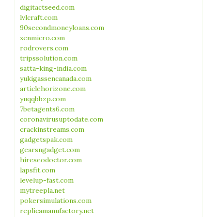
digitactseed.com
lvlcraft.com
90secondmoneyloans.com
xenmicro.com
rodrovers.com
tripssolution.com
satta-king-india.com
yukigassencanada.com
articlehorizone.com
yuqqbbzp.com
7betagents6.com
coronavirusuptodate.com
crackinstreams.com
gadgetspak.com
gearsngadget.com
hireseodoctor.com
lapsfit.com
levelup-fast.com
mytreepla.net
pokersimulations.com
replicamanufactory.net