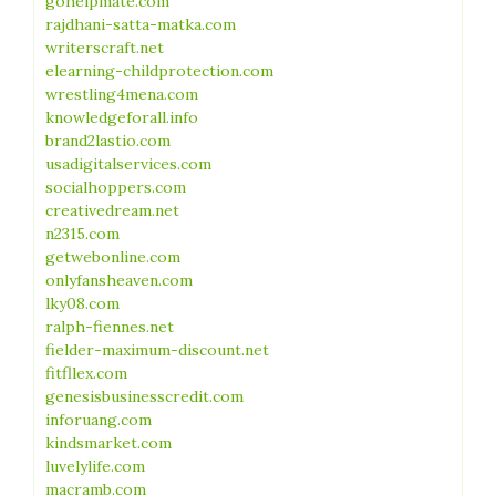
gohelpmate.com
rajdhani-satta-matka.com
writerscraft.net
elearning-childprotection.com
wrestling4mena.com
knowledgeforall.info
brand2lastio.com
usadigitalservices.com
socialhoppers.com
creativedream.net
n2315.com
getwebonline.com
onlyfansheaven.com
lky08.com
ralph-fiennes.net
fielder-maximum-discount.net
fitfllex.com
genesisbusinesscredit.com
inforuang.com
kindsmarket.com
luvelylife.com
macramb.com