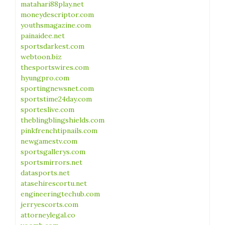
matahari88play.net
moneydescriptor.com
youthsmagazine.com
painaidee.net
sportsdarkest.com
webtoon.biz
thesportswires.com
hyungpro.com
sportingnewsnet.com
sportstime24day.com
sporteslive.com
theblingblingshields.com
pinkfrenchtipnails.com
newgamestv.com
sportsgallerys.com
sportsmirrors.net
datasports.net
atasehirescortu.net
engineeringtechub.com
jerryescorts.com
attorneylegal.co