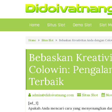
Skip
to
content
Home
Situs Slot
Demo Slot
Slot M
Home
Situs Slot
Bebaskan Kreativitas Anda dengan Col
Bebaskan Kreativ
Colowin: Pengal
Terbaik
admin@didoivatnang.com
Situs Slot
Nov
[ad_1]
Apakah Anda mencari cara yang menyenangkan dan 