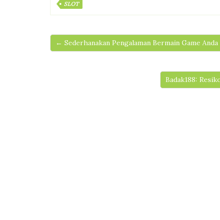
SLOT
← Sederhanakan Pengalaman Bermain Game Anda
Badak188: Resik