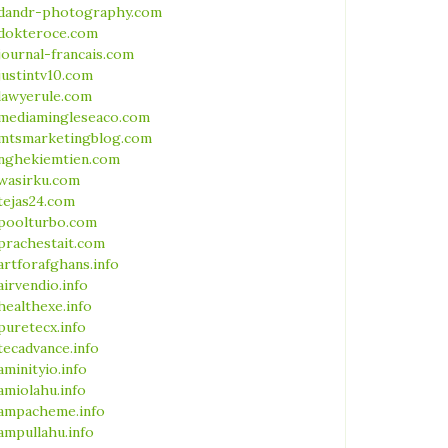
dandr-photography.com
dokteroce.com
journal-francais.com
justintv10.com
lawyerule.com
mediamingleseaco.com
mtsmarketingblog.com
nghekiemtien.com
wasirku.com
tejas24.com
poolturbo.com
prachestait.com
artforafghans.info
airvendio.info
healthexe.info
puretecx.info
tecadvance.info
aminityio.info
amiolahu.info
ampacheme.info
ampullahu.info