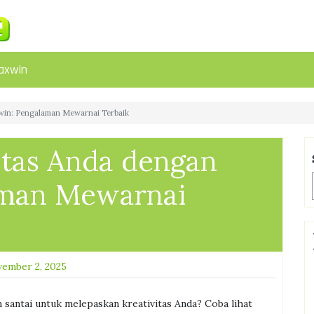
axwin
owin: Pengalaman Mewarnai Terbaik
itas Anda dengan
aman Mewarnai
ember 2, 2025
santai untuk melepaskan kreativitas Anda? Coba lihat