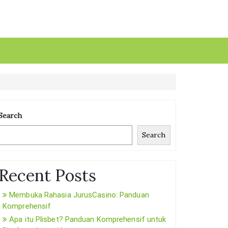
Search
Search
Recent Posts
Membuka Rahasia JurusCasino: Panduan
Komprehensif
Apa itu Plisbet? Panduan Komprehensif untuk