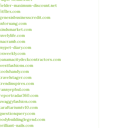
fielder-maximum-discount.net
fitfllex.com
genesisbusinesscredit.com
inforuang.com
kindsmarket.com
luvelylife.com
macramb.com
mypet-diary.com
oxweekly.com
panamacitydeckcontractors.com
westfashions.com
toolshandy.com
travelstager.com
trendinspires.com
rannyephul.com
reportradar360.com
swaggyfashion.com
taraftariumtv10.com
questionquery.com
bodybuildinglegend.com
brilliant-nails.com