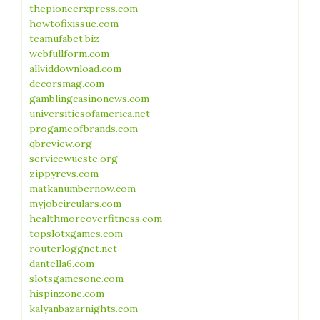
thepioneerxpress.com
howtofixissue.com
teamufabet.biz
webfullform.com
allviddownload.com
decorsmag.com
gamblingcasinonews.com
universitiesofamerica.net
progameofbrands.com
qbreview.org
servicewueste.org
zippyrevs.com
matkanumbernow.com
myjobcirculars.com
healthmoreoverfitness.com
topslotxgames.com
routerloggnet.net
dantella6.com
slotsgamesone.com
hispinzone.com
kalyanbazarnights.com