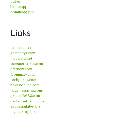
poker
bandarqq
dominoqq pkv
Links
uae-times.com
gamerifys.com
inspiratif.net
vsmsnetworks.com
offthem.com
ibommatv.com
techporfit.com
bekasionline.com
nbusinessplan.com
greenlife360.com
cantshoutitout.com
expressufabet.biz
mypuertoplata.net