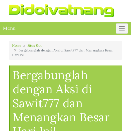
Skip
to
content
Menu
Home
Situs Slot
Bergabunglah dengan Aksi di Sawit777 dan Menangkan Besar
Hari Ini!
Bergabunglah
dengan Aksi di
Sawit777 dan
Menangkan Besar