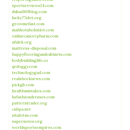
sportsreviews24.com
dubai360blog.com
lucky77slot.org
growmefast.com
mahkotahokislot.com
onlinecancerpharm.com
ufalek.org
mattress-disposal.com
happyflooringandcabinets.com
bodybuildinglife.co
qrdoggy.com
technologygud.com
realshocknews.com
pickgb.com
healthmistakes.com
ksfashiondresses.com
patterntrader.org
cnhpa.net
sitalotus.com
supernotes.org
worldsportsempires.com