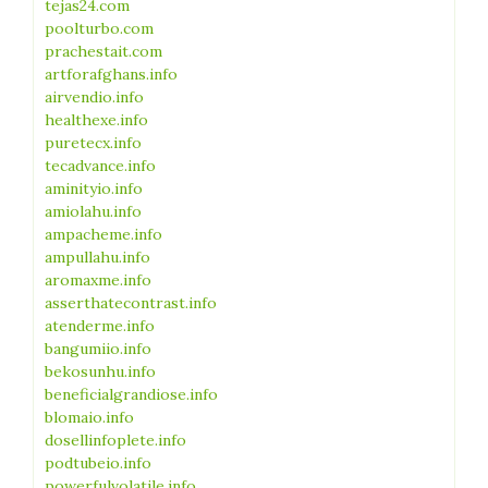
tejas24.com
poolturbo.com
prachestait.com
artforafghans.info
airvendio.info
healthexe.info
puretecx.info
tecadvance.info
aminityio.info
amiolahu.info
ampacheme.info
ampullahu.info
aromaxme.info
asserthatecontrast.info
atenderme.info
bangumiio.info
bekosunhu.info
beneficialgrandiose.info
blomaio.info
dosellinfoplete.info
podtubeio.info
powerfulvolatile.info