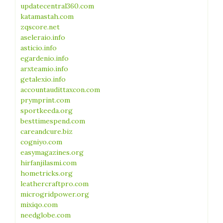
updatecentral360.com
katamastah.com
zqscore.net
aseleraio.info
asticio.info
egardenio.info
arxteamio.info
getalexio.info
accountaudittaxcon.com
prymprint.com
sportkeeda.org
besttimespend.com
careandcure.biz
cogniyo.com
easymagazines.org
hirfanjilasmi.com
hometricks.org
leathercraftpro.com
microgridpower.org
mixiqo.com
needglobe.com