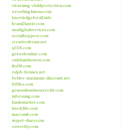
elearning-childprotection.com
wrestling4mena.com
knowledgeforall.info
brand2lastio.com
usadigitalservices.com
socialhoppers.com
creativedream.net
n2315.com
getwebonline.com
onlyfansheaven.com
lky08.com
ralph-fiennes.net
fielder-maximum-discount.net
fitfllex.com
genesisbusinesscredit.com
inforuang.com
kindsmarket.com
luvelylife.com
macramb.com
mypet-diary.com
oxweekly.com