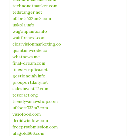
technonetmarket.com
tedstanger.net
ufabett732um3.com
uskola.info
wagonpaints.info
waitfornext.com
clearvisionmarketing.co
quantum-code.co
whatnews.me
final-dream.com
finest-replica.net
gestioneinh.info
prosportdaily.net
salesinvest22.com
teseract.org
trendy-ama-shop.com
ufabett732m7.com
visiofood.com
droidwindow.com
freeprsubmission.com
ufagold666.com