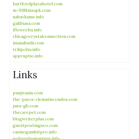
hartfordplazahotel.com
m-918kissapk.com
nabavkame.info
gakbiasa.com
iflowerhu.info
chicagocrystalconnection.com
imanabadii.com
trilipohu.info
appruptio.info
Links
punjwanis.com
the-parcs-clematiscondos.com
jusu-gb.com
thecarepet.com
blogwriterplus.com
guestpostingseo.com
casinogambitpro.info
pokerplaymasters.info