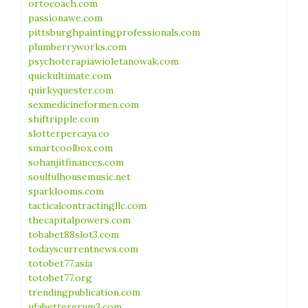
ortocoach.com
passionawe.com
pittsburghpaintingprofessionals.com
plumberryworks.com
psychoterapiawioletanowak.com
quickultimate.com
quirkyquester.com
sexmedicineformen.com
shiftripple.com
slotterpercaya.co
smartcoolbox.com
sohanjitfinances.com
soulfulhousemusic.net
sparklooms.com
tacticalcontractingllc.com
thecapitalpowers.com
tobabet88slot3.com
todayscurrentnews.com
totobet77.asia
totobet77.org
trendingpublication.com
ufabettererum3.com