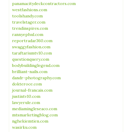
panamacitydeckcontractors.com
westfashions.com
toolshandy.com
travelstager.com
trendinspires.com
rannyephul.com
reportradar360.com
swaggyfashion.com
taraftariumtv10.com
questionquery.com
bodybuildinglegend.com
brilliant-nails.com
dandr-photography.com
dokteroce.com
journal-francais.com
justintv10.com
lawyerule.com
mediamingleseaco.com
mtsmarketingblog.com
nghekiemtien.com
wasirku.com