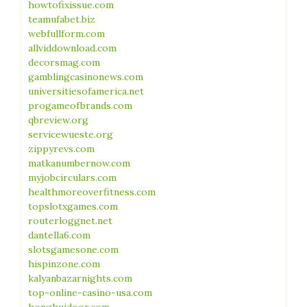
howtofixissue.com
teamufabet.biz
webfullform.com
allviddownload.com
decorsmag.com
gamblingcasinonews.com
universitiesofamerica.net
progameofbrands.com
qbreview.org
servicewueste.org
zippyrevs.com
matkanumbernow.com
myjobcirculars.com
healthmoreoverfitness.com
topslotxgames.com
routerloggnet.net
dantella6.com
slotsgamesone.com
hispinzone.com
kalyanbazarnights.com
top-online-casino-usa.com