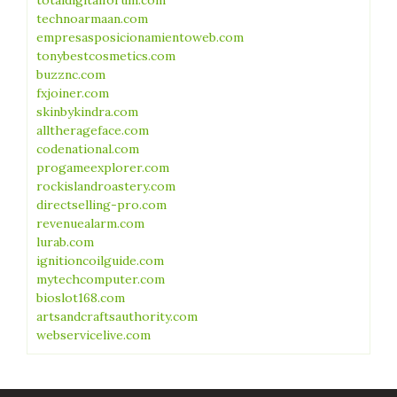
totaldigitalforum.com
technoarmaan.com
empresasposicionamientoweb.com
tonybestcosmetics.com
buzznc.com
fxjoiner.com
skinbykindra.com
alltherageface.com
codenational.com
progameexplorer.com
rockislandroastery.com
directselling-pro.com
revenuealarm.com
lurab.com
ignitioncoilguide.com
mytechcomputer.com
bioslot168.com
artsandcraftsauthority.com
webservicelive.com