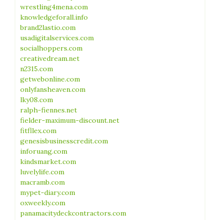
wrestling4mena.com
knowledgeforall.info
brand2lastio.com
usadigitalservices.com
socialhoppers.com
creativedream.net
n2315.com
getwebonline.com
onlyfansheaven.com
lky08.com
ralph-fiennes.net
fielder-maximum-discount.net
fitfllex.com
genesisbusinesscredit.com
inforuang.com
kindsmarket.com
luvelylife.com
macramb.com
mypet-diary.com
oxweekly.com
panamacitydeckcontractors.com