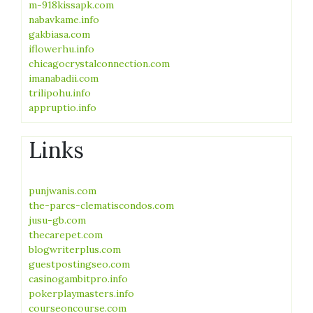
m-918kissapk.com
nabavkame.info
gakbiasa.com
iflowerhu.info
chicagocrystalconnection.com
imanabadii.com
trilipohu.info
appruptio.info
Links
punjwanis.com
the-parcs-clematiscondos.com
jusu-gb.com
thecarepet.com
blogwriterplus.com
guestpostingseo.com
casinogambitpro.info
pokerplaymasters.info
courseoncourse.com