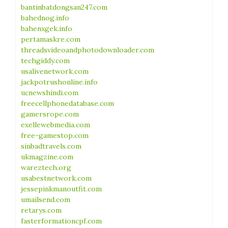
bantinbatdongsan247.com
bahednog.info
bahenxgek.info
pertamaskre.com
threadsvideoandphotodownloader.com
techgiddy.com
usalivenetwork.com
jackpotrushonline.info
ucnewshindi.com
freecellphonedatabase.com
gamersrope.com
exellewebmedia.com
free-gamestop.com
sinbadtravels.com
ukmagzine.com
wareztech.org
usabestnetwork.com
jessepinkmanoutfit.com
umailsend.com
retarys.com
fasterformationcpf.com