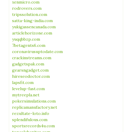
xenmicro.com
rodrovers.com
tripssolution.com
satta-king-india.com
yukigassencanada.com
articlehorizone.com
yuqqbbzp.com
7betagents6.com
coronavirusuptodate.com
crackinstreams.com
gadgetspak.com
gearsngadget.com
hireseodoctor.com
lapsfit.com
levelup-fast.com
mytreepla.net
pokersimulations.com
replicamanufactory.net
rezultate-loto.info
splendifulous.com
sportsrecords4u.com