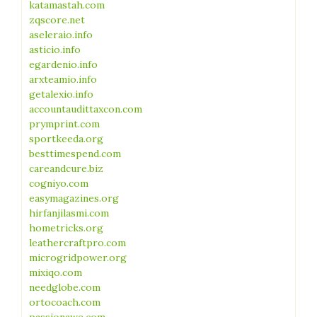
katamastah.com
zqscore.net
aseleraio.info
asticio.info
egardenio.info
arxteamio.info
getalexio.info
accountaudittaxcon.com
prymprint.com
sportkeeda.org
besttimespend.com
careandcure.biz
cogniyo.com
easymagazines.org
hirfanjilasmi.com
hometricks.org
leathercraftpro.com
microgridpower.org
mixiqo.com
needglobe.com
ortocoach.com