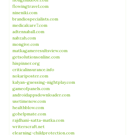
honghuidoor.com
flowingtravel.com
nineniki.com
brandiospecialists.com
medicalcare7.com
adtennaball.com
nabzah.com
mongive.com
matkagameresultsview.com
getsolutionsonline.com
hispinner.org
criticalinsurance.info
nokariposter.com
kalyan-guessing-nightplay.com
gameofpanels.com
androidappsdownloader.com
usetimenow.com
healthblow.com
gohelpmate.com
rajdhani-satta-matka.com
writerscraft.net
elearning-childprotection.com