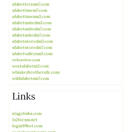
ufabettersum7.com
ufabettinwm7.com
ufabettinwum3.com
ufabetunitedm3.com
ufabetunitedm7.com
ufabetuskedm7.com
ufabetutoredm3.com
ufabetutoredm7.com
ufabetvalleyum3.com
veloxview.com
westufabetm3.com
whiskeybrothersllc.com
wildufabetum7.com
Links
stagehubs.com
1x2forum.net
login99bet.com