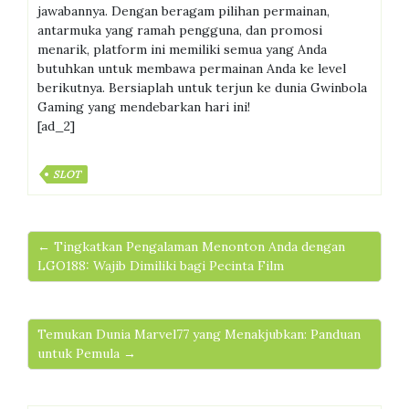
jawabannya. Dengan beragam pilihan permainan,
antarmuka yang ramah pengguna, dan promosi
menarik, platform ini memiliki semua yang Anda
butuhkan untuk membawa permainan Anda ke level
berikutnya. Bersiaplah untuk terjun ke dunia Gwinbola
Gaming yang mendebarkan hari ini!
[ad_2]
SLOT
← Tingkatkan Pengalaman Menonton Anda dengan
LGO188: Wajib Dimiliki bagi Pecinta Film
Temukan Dunia Marvel77 yang Menakjubkan: Panduan
untuk Pemula →