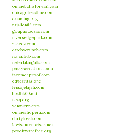
secretcourtesans.com
onlinebahisforum1.com
chicagoheadline.com
camming.org
rajalion88.com
goupuntacana.com
riversedgepark.com
zaseez.com
catchycrunch.com
nofaphub.com
nefertitingalls.com
patsyscreations.com
income4proof.com
educaritas.org
lensajelajah.com
betflik09.net
ncaq.org
xenmicro.com
onlineshopera.com
dartyfresh.com
lewisenterprises.net
pcsoftwarefree.org