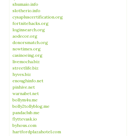
shumaio.info
slotherio.info
cysapluscertification.org
fortnitehacks.org
loginsearch.org
aodecor.org
donorsmatch.org
nowtimes.org
casinoeing.org
livemocha.biz
streetlife.biz
hyves.biz
enoughinfo.net
pinhive.net
warnabet.net
bollym4u.me
bolly2tollyblog.me
pandaclub.me
flyttevask.io
byhous.com
hartfordplazahotel.com