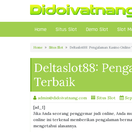
Skip
to
content
Home
Situs Slot
Demo Slot
Slot M
Home
Situs Slot
Deltaslot88: Pengalaman Kasino Online 
Deltaslot88: Peng
Terbaik
admin@didoivatnang.com
Situs Slot
Sep
[ad_1]
Jika Anda seorang penggemar judi online, Anda m
online ini terkenal memberikan pengalaman berma
mengetahui alasannya.