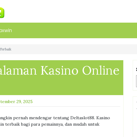
axwin
Terbaik
alaman Kasino Online
tember 29, 2025
ungkin pernah mendengar tentang Deltaslot88. Kasino
in terbaik bagi para pemainnya, dan mudah untuk