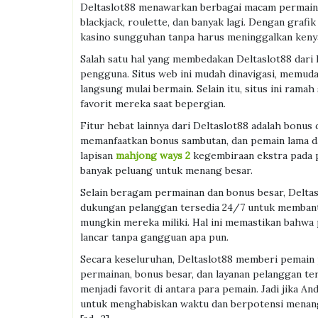
Deltaslot88 menawarkan berbagai macam permainan
blackjack, roulette, dan banyak lagi. Dengan grafi
kasino sungguhan tanpa harus meninggalkan keny
Salah satu hal yang membedakan Deltaslot88 dari 
pengguna. Situs web ini mudah dinavigasi, memu
langsung mulai bermain. Selain itu, situs ini ram
favorit mereka saat bepergian.
Fitur hebat lainnya dari Deltaslot88 adalah bonu
memanfaatkan bonus sambutan, dan pemain lama d
lapisan
mahjong ways 2
kegembiraan ekstra pada 
banyak peluang untuk menang besar.
Selain beragam permainan dan bonus besar, Delta
dukungan pelanggan tersedia 24/7 untuk membant
mungkin mereka miliki. Hal ini memastikan bahw
lancar tanpa gangguan apa pun.
Secara keseluruhan, Deltaslot88 memberi pemain 
permainan, bonus besar, dan layanan pelanggan te
menjadi favorit di antara para pemain. Jadi jika
untuk menghabiskan waktu dan berpotensi menang b