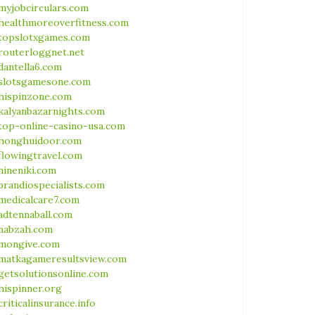
myjobcirculars.com
healthmoreoverfitness.com
topslotxgames.com
routerloggnet.net
dantella6.com
slotsgamesone.com
hispinzone.com
kalyanbazarnights.com
top-online-casino-usa.com
honghuidoor.com
flowingtravel.com
nineniki.com
brandiospecialists.com
medicalcare7.com
adtennaball.com
nabzah.com
mongive.com
matkagameresultsview.com
getsolutionsonline.com
hispinner.org
criticalinsurance.info