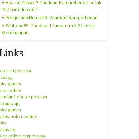
Apa itu Plisbet? Panduan Komprehensif untuk
Platform Inovatif
Pengertian Bunga99: Panduan Komprehensif
WinLose99: Panduan Utama untuk Strategi
Kemenangan
Links
slot terpercaya
judi qq
pkv games
slot online
bandar bola terpercaya
dominoqq
pkv games
situs poker online
pkv
situs qq
slot online terpercaya