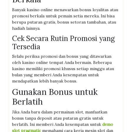
Banyak kasino online menawarkan bonus loyalitas atau
promosi berkala untuk pemain setia mereka. Ini bisa
berupa putaran gratis, bonus setoran tambahan, atau
hadiah lainnya.
Cek Secara Rutin Promosi yang
Tersedia
Selalu periksa promosi dan bonus yang ditawarkan
oleh kasino online tempat Anda bermain. Beberapa
kasino memiliki promosi khusus setiap minggu atau
bulan yang memberi Anda kesempatan untuk
mendapatkan lebih banyak bonus.
Gunakan Bonus untuk
Berlatih
Jika Anda baru dalam permainan slot, manfaatkan
bonus tanpa deposit atau putaran gratis untuk
berlatih. Ini memberi Anda kesempatan untuk
demo
slot pragmatic
memahami cara kerja mesin slot dan