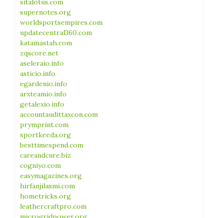
sitalotus.com
supernotes.org
worldsportsempires.com
updatecentral360.com
katamastah.com
zqscore.net
aseleraio.info
asticio.info
egardenio.info
arxteamio.info
getalexio.info
accountaudittaxcon.com
prymprint.com
sportkeeda.org
besttimespend.com
careandcure.biz
cogniyo.com
easymagazines.org
hirfanjilasmi.com
hometricks.org
leathercraftpro.com
microgridpower.org