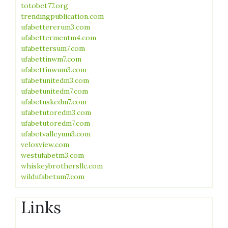
totobet77.org
trendingpublication.com
ufabettererum3.com
ufabettermentm4.com
ufabettersum7.com
ufabettinwm7.com
ufabettinwum3.com
ufabetunitedm3.com
ufabetunitedm7.com
ufabetuskedm7.com
ufabetutoredm3.com
ufabetutoredm7.com
ufabetvalleyum3.com
veloxview.com
westufabetm3.com
whiskeybrothersllc.com
wildufabetum7.com
Links