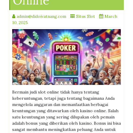
Online
admin@didoivatnang.com
Situs Slot
March
10, 2025
Bermain judi slot online tidak hanya tentang
keberuntungan, tetapi juga tentang bagaimana Anda
mengelola anggaran dan memanfaatkan berbagai
keuntungan yang ditawarkan oleh kasino online. Salah
satu keuntungan yang sering dilupakan oleh pemain
adalah bonus yang diberikan oleh kasino. Bonus ini bisa
sangat membantu meningkatkan peluang Anda untuk