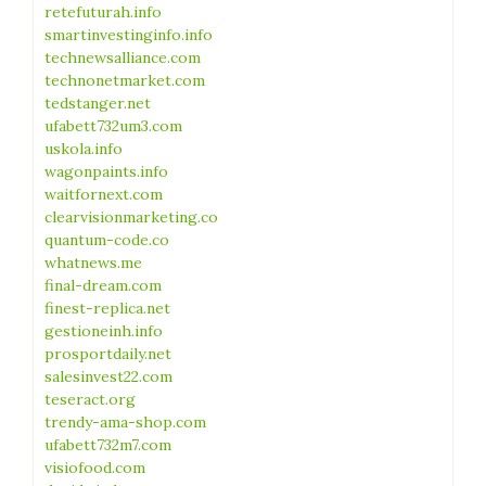
retefuturah.info
smartinvestinginfo.info
technewsalliance.com
technonetmarket.com
tedstanger.net
ufabett732um3.com
uskola.info
wagonpaints.info
waitfornext.com
clearvisionmarketing.co
quantum-code.co
whatnews.me
final-dream.com
finest-replica.net
gestioneinh.info
prosportdaily.net
salesinvest22.com
teseract.org
trendy-ama-shop.com
ufabett732m7.com
visiofood.com