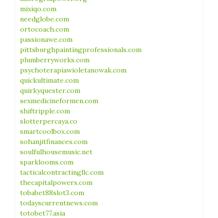
mixiqo.com
needglobe.com
ortocoach.com
passionawe.com
pittsburghpaintingprofessionals.com
plumberryworks.com
psychoterapiawioletanowak.com
quickultimate.com
quirkyquester.com
sexmedicineformen.com
shiftripple.com
slotterpercaya.co
smartcoolbox.com
sohanjitfinances.com
soulfulhousemusic.net
sparklooms.com
tacticalcontractingllc.com
thecapitalpowers.com
tobabet88slot3.com
todayscurrentnews.com
totobet77.asia