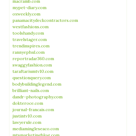
macramb.com
mypet-diary.com
oxweekly.com
panamacitydeckcontractors.com
westfashions.com
toolshandy.com
travelstager.com
trendinspires.com
rannyephul.com
reportradar360.com
swaggyfashion.com
taraftariumtv10.com
questionquery.com
bodybuildinglegend.com
brilliant-nails.com
dandr-photography.com
dokteroce.com
journal-francais.com
justintv10.com
lawyerule.com
mediamingleseaco.com
mtsmarketingblog.com