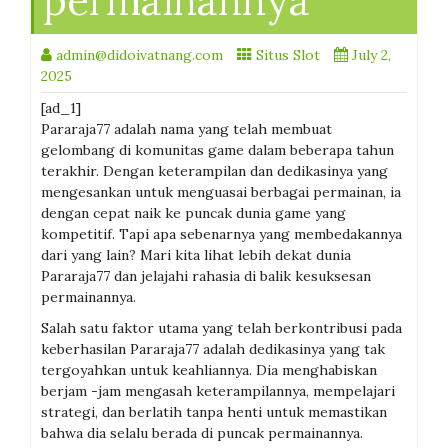
permainannya
admin@didoivatnang.com
Situs Slot
July 2,
2025
[ad_1]
Pararaja77 adalah nama yang telah membuat
gelombang di komunitas game dalam beberapa tahun
terakhir. Dengan keterampilan dan dedikasinya yang
mengesankan untuk menguasai berbagai permainan, ia
dengan cepat naik ke puncak dunia game yang
kompetitif. Tapi apa sebenarnya yang membedakannya
dari yang lain? Mari kita lihat lebih dekat dunia
Pararaja77 dan jelajahi rahasia di balik kesuksesan
permainannya.
Salah satu faktor utama yang telah berkontribusi pada
keberhasilan Pararaja77 adalah dedikasinya yang tak
tergoyahkan untuk keahliannya. Dia menghabiskan
berjam -jam mengasah keterampilannya, mempelajari
strategi, dan berlatih tanpa henti untuk memastikan
bahwa dia selalu berada di puncak permainannya.