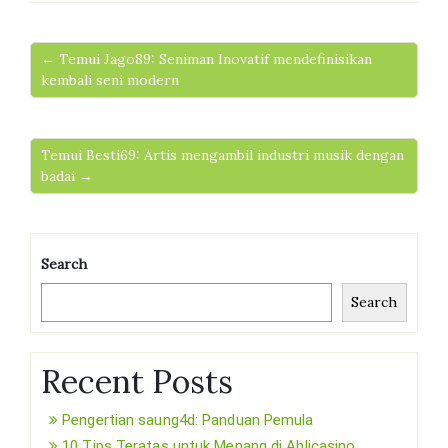
← Temui Jago89: Seniman Inovatif mendefinisikan
kembali seni modern
Temui Besti69: Artis mengambil industri musik dengan
badai →
Search
Search
Recent Posts
Pengertian saung4d: Panduan Pemula
10 Tips Teratas untuk Menang di Ahlicasino