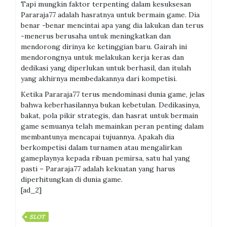
Tapi mungkin faktor terpenting dalam kesuksesan
Pararaja77 adalah hasratnya untuk bermain game. Dia
benar -benar mencintai apa yang dia lakukan dan terus
-menerus berusaha untuk meningkatkan dan
mendorong dirinya ke ketinggian baru. Gairah ini
mendorongnya untuk melakukan kerja keras dan
dedikasi yang diperlukan untuk berhasil, dan itulah
yang akhirnya membedakannya dari kompetisi.
Ketika Pararaja77 terus mendominasi dunia game, jelas
bahwa keberhasilannya bukan kebetulan. Dedikasinya,
bakat, pola pikir strategis, dan hasrat untuk bermain
game semuanya telah memainkan peran penting dalam
membantunya mencapai tujuannya. Apakah dia
berkompetisi dalam turnamen atau mengalirkan
gameplaynya kepada ribuan pemirsa, satu hal yang
pasti – Pararaja77 adalah kekuatan yang harus
diperhitungkan di dunia game.
[ad_2]
SLOT