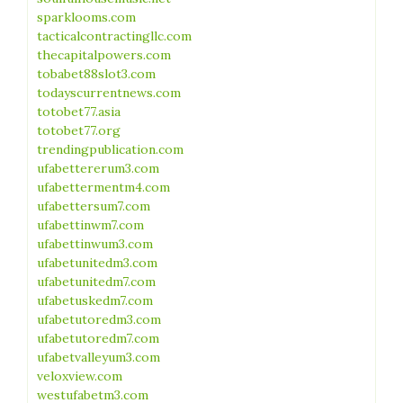
sparklooms.com
tacticalcontractingllc.com
thecapitalpowers.com
tobabet88slot3.com
todayscurrentnews.com
totobet77.asia
totobet77.org
trendingpublication.com
ufabettererum3.com
ufabettermentm4.com
ufabettersum7.com
ufabettinwm7.com
ufabettinwum3.com
ufabetunitedm3.com
ufabetunitedm7.com
ufabetuskedm7.com
ufabetutoredm3.com
ufabetutoredm7.com
ufabetvalleyum3.com
veloxview.com
westufabetm3.com