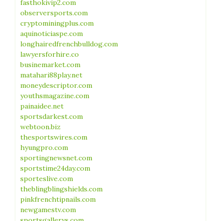
fasthokivip2.com
observersports.com
cryptominingplus.com
aquinoticiaspe.com
longhairedfrenchbulldog.com
lawyersforhire.co
businemarket.com
matahari88play.net
moneydescriptor.com
youthsmagazine.com
painaidee.net
sportsdarkest.com
webtoon.biz
thesportswires.com
hyungpro.com
sportingnewsnet.com
sportstime24day.com
sporteslive.com
theblingblingshields.com
pinkfrenchtipnails.com
newgamestv.com
sportsgallerys.com