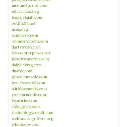
income4proof.com
educaritas.org
lensajelajah.com
betflik09.net
ncaq.org
xenmicro.com
onlineshopera.com
dartyfresh.com
lewisenterprises.net
pcsoftwarefree.org
dailylinking.com
dnafyx.com
giocolenuvole.com
iyouessential.com
withloveamity.com
youlearncode.com
fxyatirim.com
abbuguide.com
technologyresult.com
webhostingoffers.org
whatszow.com