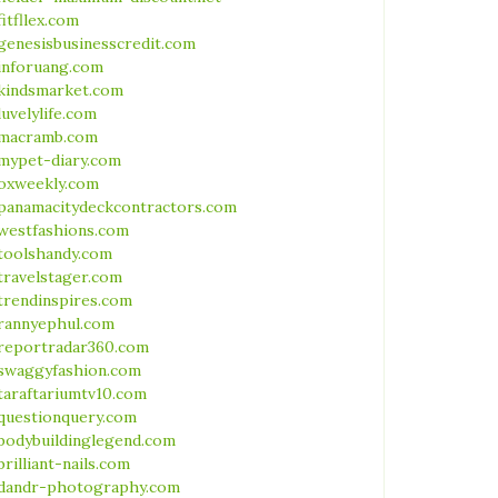
fitfllex.com
genesisbusinesscredit.com
inforuang.com
kindsmarket.com
luvelylife.com
macramb.com
mypet-diary.com
oxweekly.com
panamacitydeckcontractors.com
westfashions.com
toolshandy.com
travelstager.com
trendinspires.com
rannyephul.com
reportradar360.com
swaggyfashion.com
taraftariumtv10.com
questionquery.com
bodybuildinglegend.com
brilliant-nails.com
dandr-photography.com