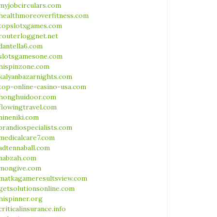
myjobcirculars.com
healthmoreoverfitness.com
topslotxgames.com
routerloggnet.net
dantella6.com
slotsgamesone.com
hispinzone.com
kalyanbazarnights.com
top-online-casino-usa.com
honghuidoor.com
flowingtravel.com
nineniki.com
brandiospecialists.com
medicalcare7.com
adtennaball.com
nabzah.com
mongive.com
matkagameresultsview.com
getsolutionsonline.com
hispinner.org
criticalinsurance.info