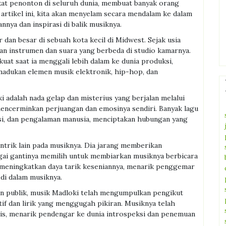
kat penonton di seluruh dunia, membuat banyak orang
 artikel ini, kita akan menyelam secara mendalam ke dalam
nnya dan inspirasi di balik musiknya.
 dan besar di sebuah kota kecil di Midwest. Sejak usia
an instrumen dan suara yang berbeda di studio kamarnya.
at saat ia menggali lebih dalam ke dunia produksi,
adukan elemen musik elektronik, hip-hop, dan
i adalah nada gelap dan misterius yang berjalan melalui
 mencerminkan perjuangan dan emosinya sendiri. Banyak lagu
si, dan pengalaman manusia, menciptakan hubungan yang
trik lain pada musiknya. Dia jarang memberikan
ai gantinya memilih untuk membiarkan musiknya berbicara
uk meningkatkan daya tarik keseniannya, menarik penggemar
di dalam musiknya.
an publik, musik Madloki telah mengumpulkan pengikut
if dan lirik yang menggugah pikiran. Musiknya telah
s, menarik pendengar ke dunia introspeksi dan penemuan