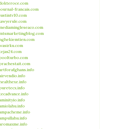
dokteroce.com
journal-francais.com
justintv10.com
lawyerule.com
mediamingleseaco.com
mtsmarketingblog.com
nghekiemtien.com
wasirku.com
tejas24.com
poolturbo.com
prachestait.com
artforafghans.info
airvendio.info
healthexe.info
puretecx.info
tecadvance.info
aminityio.info
amiolahu.info
ampacheme.info
ampullahu.info
aromaxme.info