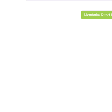
Membuka Kunci R