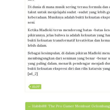
Di dunia di mana musik sering terasa formula dan 
takut untuk menjelajahi sudut -sudut yang lebih 
keberadaan. Musiknya adalah bukti kekuatan ekspres
seni.
Ketika Madloki terus mendorong batas -batas kes
pikirannya, jelas bahwa ia adalah kekuatan yang h
bukti kekuatan transformatif kreativitas dan ke
lebih dalam.
Sebagai kesimpulan, di dalam pikiran Madloki men
membingungkan dari seniman yang benar -benar un
yang paling dalam, menarik pendengar menjadi du
bukti kekuatan ekspresi diri dan rilis katarsis yan
[ad_2]
SLOT
← Habibi88: The Pro Gamer Membuat Gelombang 