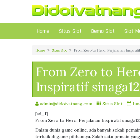
Skip
to
content
Home
Situs Slot
Demo Slot
Slot M
Home
Situs Slot
From Zero to Hero: Perjalanan Inspirati
From Zero to Hero
Inspiratif sinaga1
admin@didoivatnang.com
Situs Slot
Jun
[ad_1]
From Zero to Hero: Perjalanan Inspiratif sinaga12
Dalam dunia game online, ada banyak sekali pemai
terbaik di game pilihannya. Salah satu pemain yan