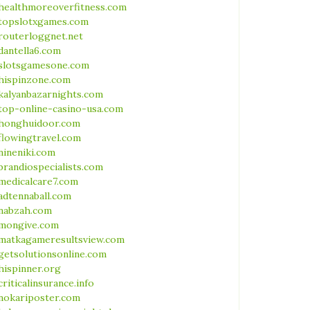
healthmoreoverfitness.com
topslotxgames.com
routerloggnet.net
dantella6.com
slotsgamesone.com
hispinzone.com
kalyanbazarnights.com
top-online-casino-usa.com
honghuidoor.com
flowingtravel.com
nineniki.com
brandiospecialists.com
medicalcare7.com
adtennaball.com
nabzah.com
mongive.com
matkagameresultsview.com
getsolutionsonline.com
hispinner.org
criticalinsurance.info
nokariposter.com