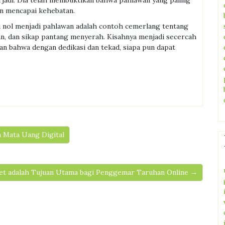
an mencapai kehebatan.
ri nol menjadi pahlawan adalah contoh cemerlang tentang
nan, dan sikap pantang menyerah. Kisahnya menjadi secercah
an bahwa dengan dedikasi dan tekad, siapa pun dapat
 Mata Uang Digital
t adalah Tujuan Utama bagi Penggemar Taruhan Online →