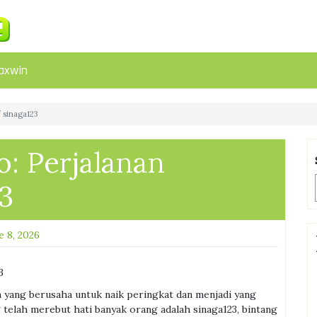
axwin
f sinaga123
: Perjalanan
23
e 8, 2026
3
n yang berusaha untuk naik peringkat dan menjadi yang
g telah merebut hati banyak orang adalah sinaga123, bintang