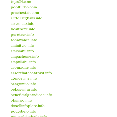
tejas24.com
poolturbo.com
prachestait.com
artforafghans.info
airvendio.info
healthexe.info
puretecx.info
tecadvance.info
aminityio.info
amiolahu.info
ampacheme.info
ampullahu.info
aromaxme.info
asserthatecontrast.info
atenderme.info
bangumiio.info
bekosunhu.info
beneficialgrandiose.info
blomaio.info
dosellinfoplete.info
podtubeio.info
powerfulvolatile.info