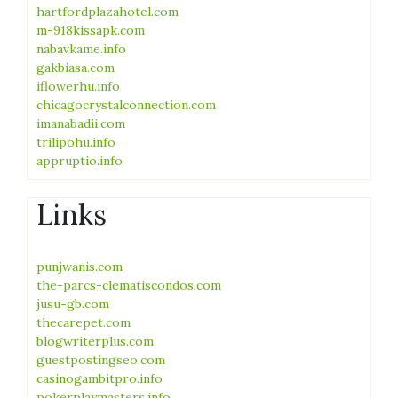
hartfordplazahotel.com
m-918kissapk.com
nabavkame.info
gakbiasa.com
iflowerhu.info
chicagocrystalconnection.com
imanabadii.com
trilipohu.info
appruptio.info
Links
punjwanis.com
the-parcs-clematiscondos.com
jusu-gb.com
thecarepet.com
blogwriterplus.com
guestpostingseo.com
casinogambitpro.info
pokerplaymasters.info