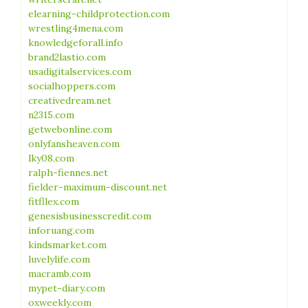
elearning-childprotection.com
wrestling4mena.com
knowledgeforall.info
brand2lastio.com
usadigitalservices.com
socialhoppers.com
creativedream.net
n2315.com
getwebonline.com
onlyfansheaven.com
lky08.com
ralph-fiennes.net
fielder-maximum-discount.net
fitfllex.com
genesisbusinesscredit.com
inforuang.com
kindsmarket.com
luvelylife.com
macramb.com
mypet-diary.com
oxweekly.com