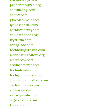
pcsoftwarefree.org
dailylinking.com
dnafyx.com
giocolenuvole.com
iyouessential.com
withloveamity.com
youlearncode.com
fxyatirim.com
abbuguide.com
technologyresult.com
webhostingoffers.org
whatszow.com
ehomeamerca.com
techintendo.com
techgreenpure.com
bestdropshipstore.com
cartelreviews.com
surfsway.com
nailartproduct.com
digitactseed.com
lvlcraft.com