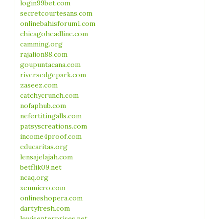
login99bet.com
secretcourtesans.com
onlinebahisforum1.com
chicagoheadline.com
camming.org
rajalion88.com
goupuntacana.com
riversedgepark.com
zaseez.com
catchycrunch.com
nofaphub.com
nefertitingalls.com
patsyscreations.com
income4proof.com
educaritas.org
lensajelajah.com
betflik09.net
ncaq.org
xenmicro.com
onlineshopera.com
dartyfresh.com
lewisenterprises.net