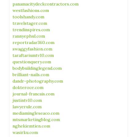
panamacitydeckcontractors.com
westfashions.com
toolshandy.com
travelstager.com
trendinspires.com
rannyephul.com
reportradar360.com
swaggyfashion.com
taraftariumtv10.com
questionquery.com
bodybuildinglegend.com
brilliant-nails.com
dandr-photography.com
dokteroce.com
journal-francais.com
justintv10.com
lawyerule.com
mediamingleseaco.com
mtsmarketingblog.com
nghekiemtien.com
wasirku.com