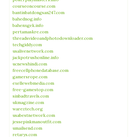
courseoncourse.com
bantinbatdongsan247.com
bahednog.info
bahenxgek.info
pertamaskre.com
threadsvideoandphotodownloader.com
techgiddy.com
usalivenetwork.com
jackpotrushonline.info
ucnewshindi.com
freecellphonedatabase.com
gamersrope.com
exellewebmedia.com
free-gamestop.com
sinbadtravels.com
ukmagzine.com
wareztech.org
usabestnetwork.com
jessepinkmanoutfit.com
umailsend.com
retarys.com