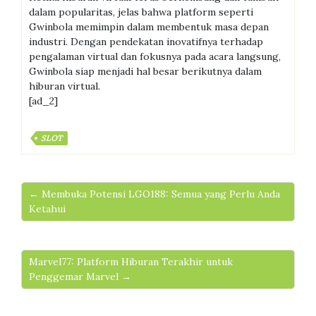
dalam popularitas, jelas bahwa platform seperti
Gwinbola memimpin dalam membentuk masa depan
industri. Dengan pendekatan inovatifnya terhadap
pengalaman virtual dan fokusnya pada acara langsung,
Gwinbola siap menjadi hal besar berikutnya dalam
hiburan virtual.
[ad_2]
SLOT
← Membuka Potensi LGO188: Semua yang Perlu Anda
Ketahui
Marvel77: Platform Hiburan Terakhir untuk
Penggemar Marvel →