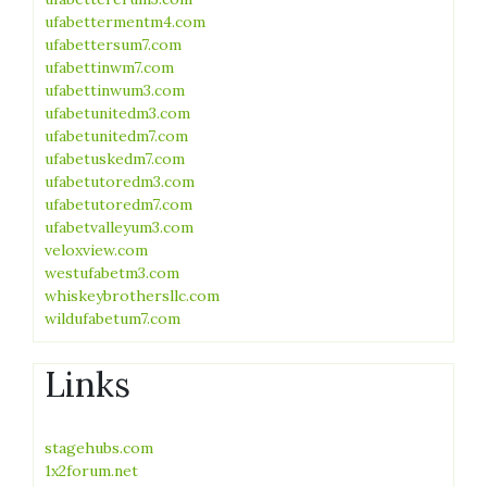
ufabettermentm4.com
ufabettersum7.com
ufabettinwm7.com
ufabettinwum3.com
ufabetunitedm3.com
ufabetunitedm7.com
ufabetuskedm7.com
ufabetutoredm3.com
ufabetutoredm7.com
ufabetvalleyum3.com
veloxview.com
westufabetm3.com
whiskeybrothersllc.com
wildufabetum7.com
Links
stagehubs.com
1x2forum.net