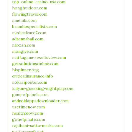
top-online-casino-usa.com
honghuidoor.com
flowingtravel.com
nineniki.com
brandiospecialists.com
medicalcare7.com
adtennaball.com
nabzah.com
mongive.com
matkagameresultsview.com
getsolutionsonline.com
hispinner.org
criticalinsurance.info
nokariposter.com
kalyan-guessing-nightplay.com
gameofpanels.com
androidappsdownloader.com
usetimenow.com
healthblow.com
gohelpmate.com
rajdhani-satta-matka.com
writerscraft.net