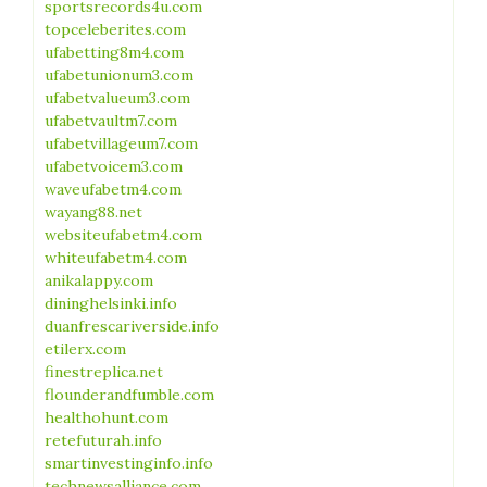
sportsrecords4u.com
topceleberites.com
ufabetting8m4.com
ufabetunionum3.com
ufabetvalueum3.com
ufabetvaultm7.com
ufabetvillageum7.com
ufabetvoicem3.com
waveufabetm4.com
wayang88.net
websiteufabetm4.com
whiteufabetm4.com
anikalappy.com
dininghelsinki.info
duanfrescariverside.info
etilerx.com
finestreplica.net
flounderandfumble.com
healthohunt.com
retefuturah.info
smartinvestinginfo.info
technewsalliance.com