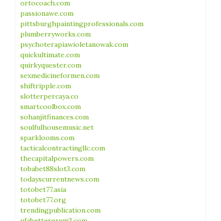
ortocoach.com
passionawe.com
pittsburghpaintingprofessionals.com
plumberryworks.com
psychoterapiawioletanowak.com
quickultimate.com
quirkyquester.com
sexmedicineformen.com
shiftripple.com
slotterpercaya.co
smartcoolbox.com
sohanjitfinances.com
soulfulhousemusic.net
sparklooms.com
tacticalcontractingllc.com
thecapitalpowers.com
tobabet88slot3.com
todayscurrentnews.com
totobet77.asia
totobet77.org
trendingpublication.com
ufabettererum3.com