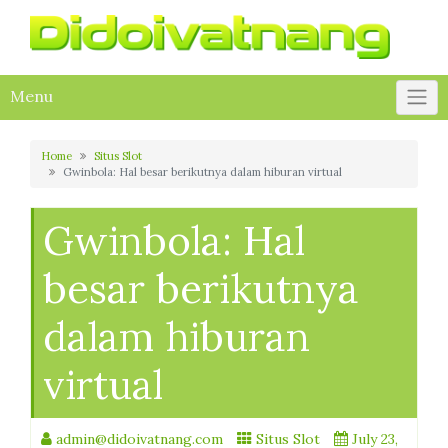
Skip
to
content
Menu
Home
Situs Slot
Gwinbola: Hal besar berikutnya dalam hiburan virtual
Gwinbola: Hal
besar berikutnya
dalam hiburan
virtual
admin@didoivatnang.com
Situs Slot
July 23,