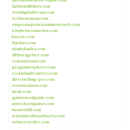
automobilenews-online.com
fashionalltimes.com
totaldigitalforum.com
technoarmaan.com
empresasposicionamientoweb.com
tonybestcosmetics.com
buzznc.com
fxjoiner.com
skinbykindra.com
alltherageface.com
codenational.com
progameexplorer.com
rockislandroastery.com
directselling-pro.com
revenuealarm.com
lurab.com
ignitioncoilguide.com
mytechcomputer.com
bioslot168.com
artsandcraftsauthority.com
webservicelive.com