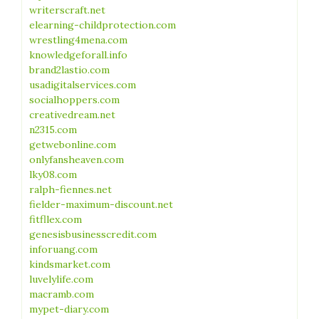
writerscraft.net
elearning-childprotection.com
wrestling4mena.com
knowledgeforall.info
brand2lastio.com
usadigitalservices.com
socialhoppers.com
creativedream.net
n2315.com
getwebonline.com
onlyfansheaven.com
lky08.com
ralph-fiennes.net
fielder-maximum-discount.net
fitfllex.com
genesisbusinesscredit.com
inforuang.com
kindsmarket.com
luvelylife.com
macramb.com
mypet-diary.com