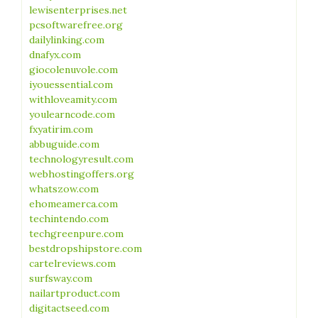
lewisenterprises.net
pcsoftwarefree.org
dailylinking.com
dnafyx.com
giocolenuvole.com
iyouessential.com
withloveamity.com
youlearncode.com
fxyatirim.com
abbuguide.com
technologyresult.com
webhostingoffers.org
whatszow.com
ehomeamerca.com
techintendo.com
techgreenpure.com
bestdropshipstore.com
cartelreviews.com
surfsway.com
nailartproduct.com
digitactseed.com