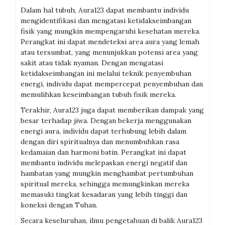
Dalam hal tubuh, Aura123 dapat membantu individu
mengidentifikasi dan mengatasi ketidakseimbangan
fisik yang mungkin mempengaruhi kesehatan mereka.
Perangkat ini dapat mendeteksi area aura yang lemah
atau tersumbat, yang menunjukkan potensi area yang
sakit atau tidak nyaman. Dengan mengatasi
ketidakseimbangan ini melalui teknik penyembuhan
energi, individu dapat mempercepat penyembuhan dan
memulihkan keseimbangan tubuh fisik mereka.
Terakhir, Aura123 juga dapat memberikan dampak yang
besar terhadap jiwa. Dengan bekerja menggunakan
energi aura, individu dapat terhubung lebih dalam
dengan diri spiritualnya dan menumbuhkan rasa
kedamaian dan harmoni batin. Perangkat ini dapat
membantu individu melepaskan energi negatif dan
hambatan yang mungkin menghambat pertumbuhan
spiritual mereka, sehingga memungkinkan mereka
memasuki tingkat kesadaran yang lebih tinggi dan
koneksi dengan Tuhan.
Secara keseluruhan, ilmu pengetahuan di balik Aura123