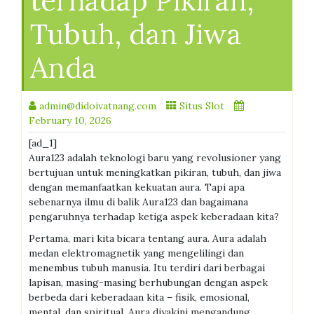
terhadap Pikiran,
Tubuh, dan Jiwa
Anda
admin@didoivatnang.com
Situs Slot
February 10, 2026
[ad_1]
Aura123 adalah teknologi baru yang revolusioner yang
bertujuan untuk meningkatkan pikiran, tubuh, dan jiwa
dengan memanfaatkan kekuatan aura. Tapi apa
sebenarnya ilmu di balik Aura123 dan bagaimana
pengaruhnya terhadap ketiga aspek keberadaan kita?
Pertama, mari kita bicara tentang aura. Aura adalah
medan elektromagnetik yang mengelilingi dan
menembus tubuh manusia. Itu terdiri dari berbagai
lapisan, masing-masing berhubungan dengan aspek
berbeda dari keberadaan kita – fisik, emosional,
mental, dan spiritual. Aura diyakini mengandung