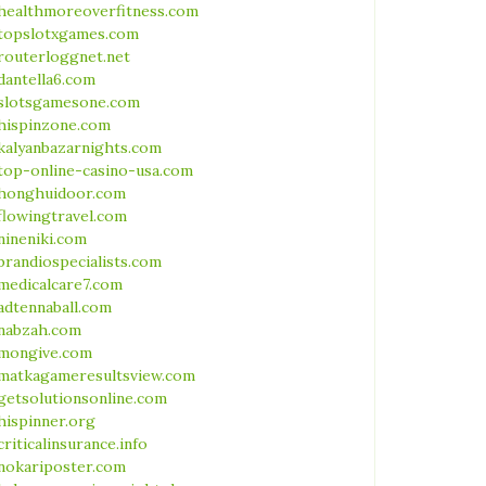
healthmoreoverfitness.com
topslotxgames.com
routerloggnet.net
dantella6.com
slotsgamesone.com
hispinzone.com
kalyanbazarnights.com
top-online-casino-usa.com
honghuidoor.com
flowingtravel.com
nineniki.com
brandiospecialists.com
medicalcare7.com
adtennaball.com
nabzah.com
mongive.com
matkagameresultsview.com
getsolutionsonline.com
hispinner.org
criticalinsurance.info
nokariposter.com