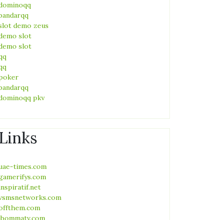
dominoqq
bandarqq
slot demo zeus
demo slot
demo slot
qq
qq
poker
bandarqq
dominoqq pkv
Links
uae-times.com
gamerifys.com
inspiratif.net
vsmsnetworks.com
offthem.com
ibommatv.com