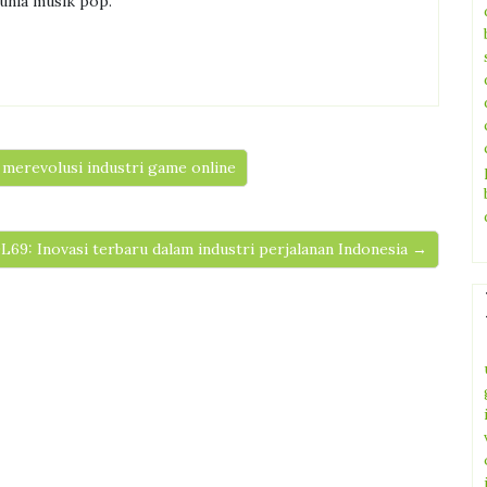
dunia musik pop.
 merevolusi industri game online
L69: Inovasi terbaru dalam industri perjalanan Indonesia →