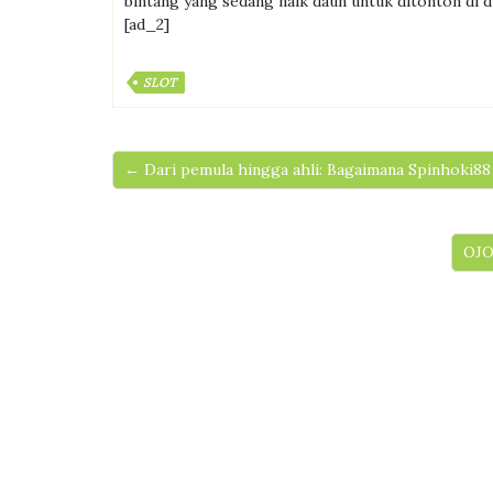
bintang yang sedang naik daun untuk ditonton di 
[ad_2]
SLOT
← Dari pemula hingga ahli: Bagaimana Spinhoki88
OJO