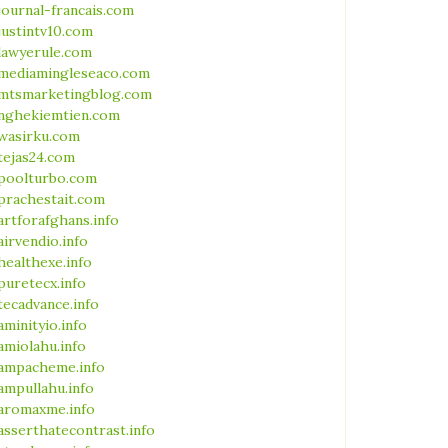
journal-francais.com
justintv10.com
lawyerule.com
mediamingleseaco.com
mtsmarketingblog.com
nghekiemtien.com
wasirku.com
tejas24.com
poolturbo.com
prachestait.com
artforafghans.info
airvendio.info
healthexe.info
puretecx.info
tecadvance.info
aminityio.info
amiolahu.info
ampacheme.info
ampullahu.info
aromaxme.info
asserthatecontrast.info