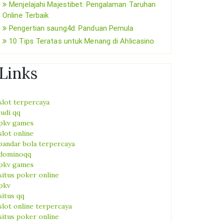
Menjelajahi Majestibet: Pengalaman Taruhan
Online Terbaik
Pengertian saung4d: Panduan Pemula
10 Tips Teratas untuk Menang di Ahlicasino
Links
slot terpercaya
judi qq
pkv games
slot online
bandar bola terpercaya
dominoqq
pkv games
situs poker online
pkv
situs qq
slot online terpercaya
situs poker online