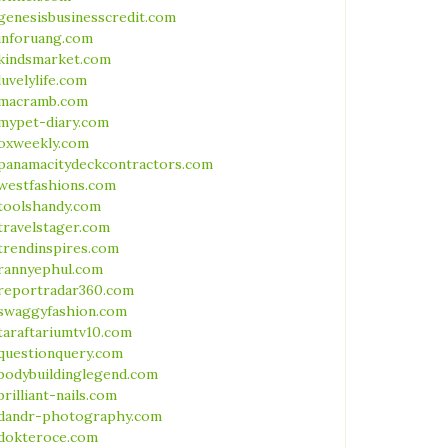
genesisbusinesscredit.com
inforuang.com
kindsmarket.com
luvelylife.com
macramb.com
mypet-diary.com
oxweekly.com
panamacitydeckcontractors.com
westfashions.com
toolshandy.com
travelstager.com
trendinspires.com
rannyephul.com
reportradar360.com
swaggyfashion.com
taraftariumtv10.com
questionquery.com
bodybuildinglegend.com
brilliant-nails.com
dandr-photography.com
dokteroce.com