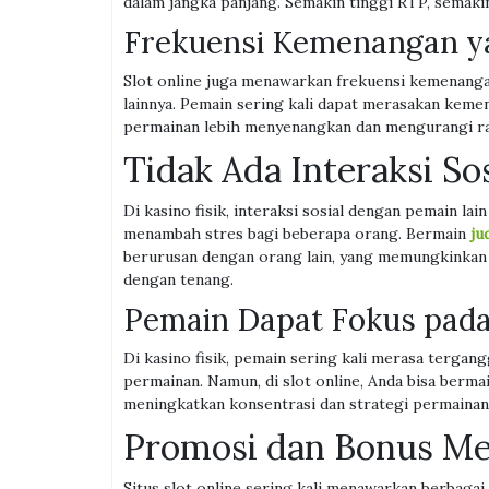
dalam jangka panjang. Semakin tinggi RTP, semak
Frekuensi Kemenangan ya
Slot online juga menawarkan frekuensi kemenanga
lainnya. Pemain sering kali dapat merasakan kemen
permainan lebih menyenangkan dan mengurangi ras
Tidak Ada Interaksi S
Di kasino fisik, interaksi sosial dengan pemain l
menambah stres bagi beberapa orang. Bermain
ju
berurusan dengan orang lain, yang memungkinkan
dengan tenang.
Pemain Dapat Fokus pad
Di kasino fisik, pemain sering kali merasa tergan
permainan. Namun, di slot online, Anda bisa ber
meningkatkan konsentrasi dan strategi permainan
Promosi dan Bonus Me
Situs slot online sering kali menawarkan berbag