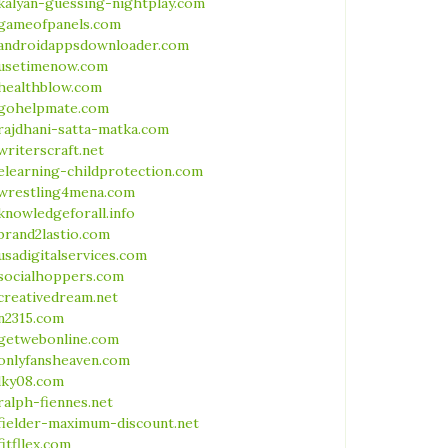
kalyan-guessing-nightplay.com
gameofpanels.com
androidappsdownloader.com
usetimenow.com
healthblow.com
gohelpmate.com
rajdhani-satta-matka.com
writerscraft.net
elearning-childprotection.com
wrestling4mena.com
knowledgeforall.info
brand2lastio.com
usadigitalservices.com
socialhoppers.com
creativedream.net
n2315.com
getwebonline.com
onlyfansheaven.com
lky08.com
ralph-fiennes.net
fielder-maximum-discount.net
fitfllex.com