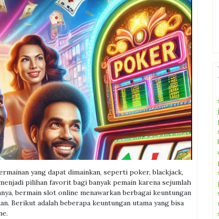
ermainan yang dapat dimainkan, seperti poker, blackjack,
 menjadi pilihan favorit bagi banyak pemain karena sejumlah
innya, bermain slot online menawarkan berbagai keuntungan
n. Berikut adalah beberapa keuntungan utama yang bisa
ne.