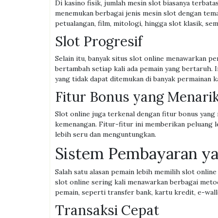
Di kasino fisik, jumlah mesin slot biasanya terbat
menemukan berbagai jenis mesin slot dengan tema
petualangan, film, mitologi, hingga slot klasik, s
Slot Progresif
Selain itu, banyak situs slot online menawarkan p
bertambah setiap kali ada pemain yang bertaruh.
yang tidak dapat ditemukan di banyak permainan ka
Fitur Bonus yang Menari
Slot online juga terkenal dengan fitur bonus yang 
kemenangan. Fitur-fitur ini memberikan peluang 
lebih seru dan menguntungkan.
Sistem Pembayaran y
Salah satu alasan pemain lebih memilih slot onlin
slot online sering kali menawarkan berbagai met
pemain, seperti transfer bank, kartu kredit, e-wal
Transaksi Cepat