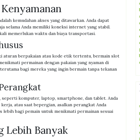
n Kenyamanan
 adalah kemudahan akses yang ditawarkan. Anda dapat
ja selama Anda memiliki koneksi internet yang stabil.
gkali memerlukan waktu dan biaya transportasi.
Khusus
 aturan berpakaian atau kode etik tertentu, bermain slot
menikmati permainan dengan pakaian yang nyaman di
terutama bagi mereka yang ingin bermain tanpa tekanan
 Perangkat
, seperti komputer, laptop, smartphone, dan tablet. Anda
t kerja, atau saat bepergian, asalkan perangkat Anda
tas lebih bagi pemain untuk menikmati permainan sesuai
g Lebih Banyak