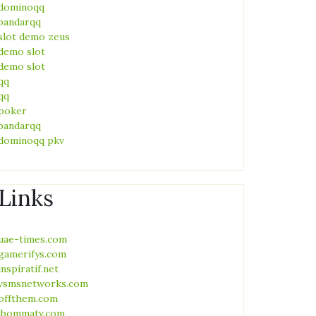
dominoqq
bandarqq
slot demo zeus
demo slot
demo slot
qq
qq
poker
bandarqq
dominoqq pkv
Links
uae-times.com
gamerifys.com
inspiratif.net
vsmsnetworks.com
offthem.com
ibommatv.com