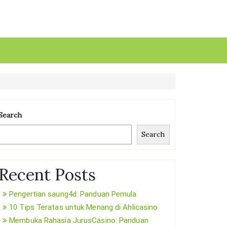
Search
Search
Recent Posts
Pengertian saung4d: Panduan Pemula
10 Tips Teratas untuk Menang di Ahlicasino
Membuka Rahasia JurusCasino: Panduan