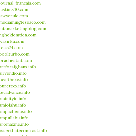
journal-francais.com
justintv10.com
lawyerule.com
mediamingleseaco.com
mtsmarketingblog.com
nghekiemtien.com
wasirku.com
tejas24.com
poolturbo.com
prachestait.com
artforafghans.info
airvendio.info
healthexe.info
puretecx.info
tecadvance.info
aminityio.info
amiolahu.info
ampacheme.info
ampullahu.info
aromaxme.info
asserthatecontrast.info