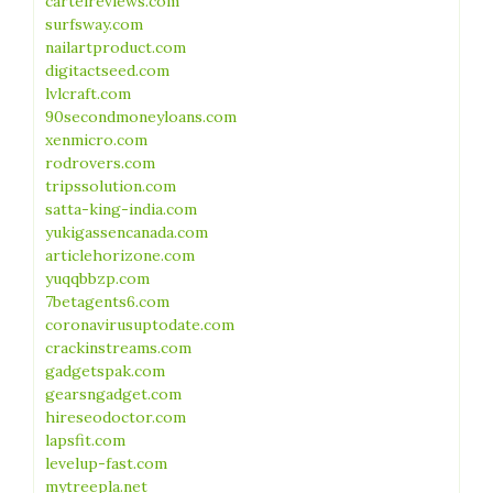
cartelreviews.com
surfsway.com
nailartproduct.com
digitactseed.com
lvlcraft.com
90secondmoneyloans.com
xenmicro.com
rodrovers.com
tripssolution.com
satta-king-india.com
yukigassencanada.com
articlehorizone.com
yuqqbbzp.com
7betagents6.com
coronavirusuptodate.com
crackinstreams.com
gadgetspak.com
gearsngadget.com
hireseodoctor.com
lapsfit.com
levelup-fast.com
mytreepla.net