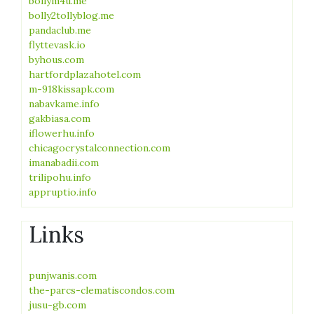
bollym4u.me
bolly2tollyblog.me
pandaclub.me
flyttevask.io
byhous.com
hartfordplazahotel.com
m-918kissapk.com
nabavkame.info
gakbiasa.com
iflowerhu.info
chicagocrystalconnection.com
imanabadii.com
trilipohu.info
appruptio.info
Links
punjwanis.com
the-parcs-clematiscondos.com
jusu-gb.com