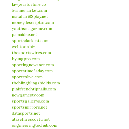
lawyersforhire.co
businemarket.com
matahari88play.net
moneydescriptor.com
youthsmagazine.com
painaidee.net
sportsdarkest.com
webtoon.biz
thesportswires.com
hyungpro.com
sportingnewsnet.com
sportstime24day.com
sporteslive.com
theblingblingshields.com
pinkfrenchtipnails.com
newgamestv.com
sportsgallerys.com
sportsmirrors.net
datasports.net
atasehirescortu.net
engineeringtechub.com