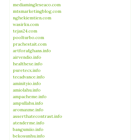
mediamingleseaco.com
mtsmarketingblog.com
nghekiemtien.com
wasirku.com
tejas24.com
poolturbo.com
prachestait.com
artforafghans.info
airvendio.info
healthexe.info
puretecx.info
tecadvance.info
aminityio.info
amiolahu.info
ampacheme.info
ampullahu.info
aromaxme.info
asserthatecontrast.info
atenderme.info
bangumiio.info
bekosunhu.info