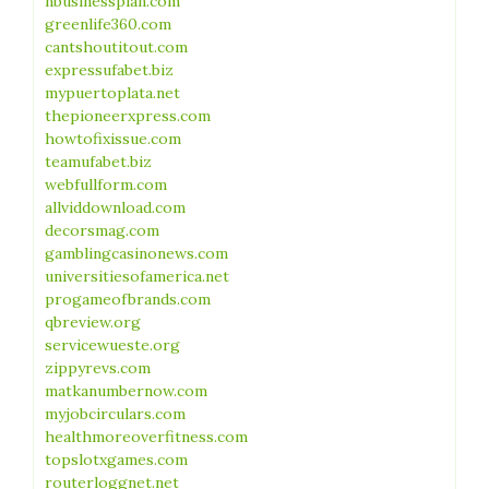
nbusinessplan.com
greenlife360.com
cantshoutitout.com
expressufabet.biz
mypuertoplata.net
thepioneerxpress.com
howtofixissue.com
teamufabet.biz
webfullform.com
allviddownload.com
decorsmag.com
gamblingcasinonews.com
universitiesofamerica.net
progameofbrands.com
qbreview.org
servicewueste.org
zippyrevs.com
matkanumbernow.com
myjobcirculars.com
healthmoreoverfitness.com
topslotxgames.com
routerloggnet.net