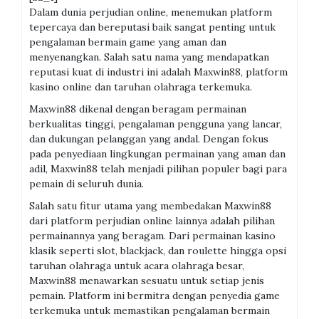
Dalam dunia perjudian online, menemukan platform
tepercaya dan bereputasi baik sangat penting untuk
pengalaman bermain game yang aman dan
menyenangkan. Salah satu nama yang mendapatkan
reputasi kuat di industri ini adalah Maxwin88, platform
kasino online dan taruhan olahraga terkemuka.
Maxwin88 dikenal dengan beragam permainan
berkualitas tinggi, pengalaman pengguna yang lancar,
dan dukungan pelanggan yang andal. Dengan fokus
pada penyediaan lingkungan permainan yang aman dan
adil, Maxwin88 telah menjadi pilihan populer bagi para
pemain di seluruh dunia.
Salah satu fitur utama yang membedakan Maxwin88
dari platform perjudian online lainnya adalah pilihan
permainannya yang beragam. Dari permainan kasino
klasik seperti slot, blackjack, dan roulette hingga opsi
taruhan olahraga untuk acara olahraga besar,
Maxwin88 menawarkan sesuatu untuk setiap jenis
pemain. Platform ini bermitra dengan penyedia game
terkemuka untuk memastikan pengalaman bermain