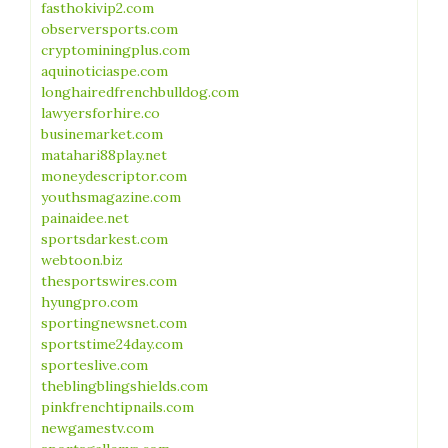
fasthokivip2.com
observersports.com
cryptominingplus.com
aquinoticiaspe.com
longhairedfrenchbulldog.com
lawyersforhire.co
businemarket.com
matahari88play.net
moneydescriptor.com
youthsmagazine.com
painaidee.net
sportsdarkest.com
webtoon.biz
thesportswires.com
hyungpro.com
sportingnewsnet.com
sportstime24day.com
sporteslive.com
theblingblingshields.com
pinkfrenchtipnails.com
newgamestv.com