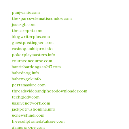
punjwanis.com
the-parcs-clematiscondos.com
jusu-gb.com
thecarepet.com
blogwriterplus.com
guestpostingseo.com
casinogambitpro.info
pokerplaymasters.info
courseoncourse.com
bantinbatdongsan247.com
bahednog.info
bahenxgek.info
pertamaskre.com
threadsvideoandphotodownloader.com
techgiddy.com
usalivenetwork.com
jackpotrushonline.info
ucnewshindi.com
freecellphonedatabase.com
gamersrope.com