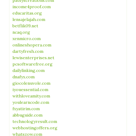
patsyscreations.com
income4proof.com
educaritas.org
lensajelajah.com
betflik09.net
ncaq.org
xenmicro.com
onlineshopera.com
dartyfresh.com
lewisenterprises.net
pcsoftwarefree.org
dailylinking.com
dnafyx.com
giocolenuvole.com
iyouessential.com
withloveamity.com
youlearncode.com
fxyatirim.com
abbuguide.com
technologyresult.com
webhostingoffers.org
whatszow.com