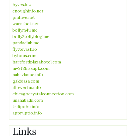
hyves.biz
enoughinfo.net
pinhive.net
warnabet.net
bollym4u.me
bolly2tollyblog.me
pandaclub.me
flyttevask.io
byhous.com
hartfordplazahotel.com
m-918kissapk.com
nabavkame.info
gakbiasa.com
iflowerhu.info
chicagocrystalconnection.com
imanabadii.com
trilipohu.info
appruptio.info
Links