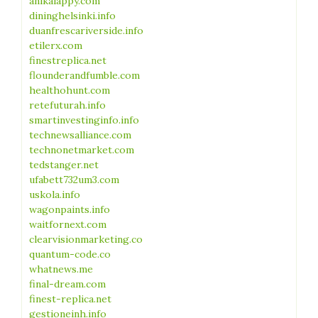
anikalappy.com
dininghelsinki.info
duanfrescariverside.info
etilerx.com
finestreplica.net
flounderandfumble.com
healthohunt.com
retefuturah.info
smartinvestinginfo.info
technewsalliance.com
technonetmarket.com
tedstanger.net
ufabett732um3.com
uskola.info
wagonpaints.info
waitfornext.com
clearvisionmarketing.co
quantum-code.co
whatnews.me
final-dream.com
finest-replica.net
gestioneinh.info