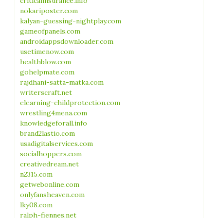
criticalinsurance.info
nokariposter.com
kalyan-guessing-nightplay.com
gameofpanels.com
androidappsdownloader.com
usetimenow.com
healthblow.com
gohelpmate.com
rajdhani-satta-matka.com
writerscraft.net
elearning-childprotection.com
wrestling4mena.com
knowledgeforall.info
brand2lastio.com
usadigitalservices.com
socialhoppers.com
creativedream.net
n2315.com
getwebonline.com
onlyfansheaven.com
lky08.com
ralph-fiennes.net