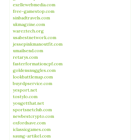
exellewebmedia.com
free-gamestop.com
sinbadtravels.com
ukmagzine.com
wareztech.org
usabestnetwork.com
jessepinkmanoutfit.com
umailsend.com
retarys.com
fasterformationcpf.com
goldensnuggles.com
lookbattlemap.com
buyrdpservice.com
yesport.net
tostylo.com
yougetthat.net
sportsnetclub.com
newbestcrypto.com
oxfordsave.com
iclassicgames.com
saung-artikel.com