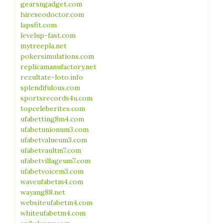
gearsngadget.com
hireseodoctor.com
lapsfit.com
levelup-fast.com
mytreepla.net
pokersimulations.com
replicamanufactory.net
rezultate-loto.info
splendifulous.com
sportsrecords4u.com
topceleberites.com
ufabetting8m4.com
ufabetunionum3.com
ufabetvalueum3.com
ufabetvaultm7.com
ufabetvillageum7.com
ufabetvoicem3.com
waveufabetm4.com
wayang88.net
websiteufabetm4.com
whiteufabetm4.com