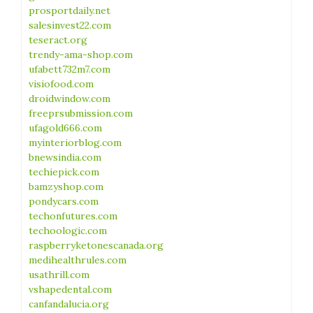
prosportdaily.net
salesinvest22.com
teseract.org
trendy-ama-shop.com
ufabett732m7.com
visiofood.com
droidwindow.com
freeprsubmission.com
ufagold666.com
myinteriorblog.com
bnewsindia.com
techiepick.com
bamzyshop.com
pondycars.com
techonfutures.com
techoologic.com
raspberryketonescanada.org
medihealthrules.com
usathrill.com
vshapedental.com
canfandalucia.org