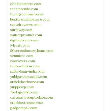
ehomeamerca.com
techintendo.com
techgreenpure.com
bestdropshipstore.com
cartelreviews.com
surfsway.com
nailartproduct.com
digitactseed.com
lvlcraft.com
90secondmoneyloans.com
xenmicro.com
rodrovers.com
tripssolution.com
satta-king-india.com
yukigassencanada.com
articlehorizone.com
yuqqbbzp.com
7betagents6.com
coronavirusuptodate.com
crackinstreams.com
gadgetspak.com