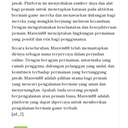
jawab. Platform ini menyediakan sumber daya dan alat
bagi pemain untuk menetapkan batasan pada aktivitas
bermain game mereka dan menawarkan dukungan bagi
mereka yang mungkin berjuang melawan kecanduan.
Dengan mengutamakan keselamatan dan kesejahteraan
pemain, Maxwin88 menciptakan lingkungan permainan
yang positif dan etis bagi penggunanya.
Secara keseluruhan, Maxwin88 telah memantapkan
dirinya sebagai nama terpercaya dalam perjudian
online. Dengan beragam permainan, antarmuka yang
ramah pengguna, dukungan pelanggan yang andal, dan
komitmen terhadap permainan yang bertanggung
jawab, Maxwin88 adalah pilihan utama bagi pemain
yang mencari pengalaman bermain yang aman dan
menyenangkan. Apakah Anda seorang penjudi
berpengalaman atau pemain biasa, Maxwin88 adalah
platform yang dapat dipercaya untuk memberikan
pengalaman bermain game terbaik.
[ad_2]