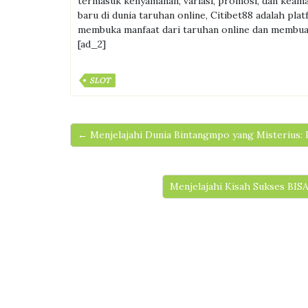
termasuk kenyamanan, variasi, promosi, dan kea
baru di dunia taruhan online, Citibet88 adalah p
membuka manfaat dari taruhan online dan membua
[ad_2]
SLOT
← Menjelajahi Dunia Bintangmpo yang Misterius:
Menjelajahi Kisah Sukses BIS