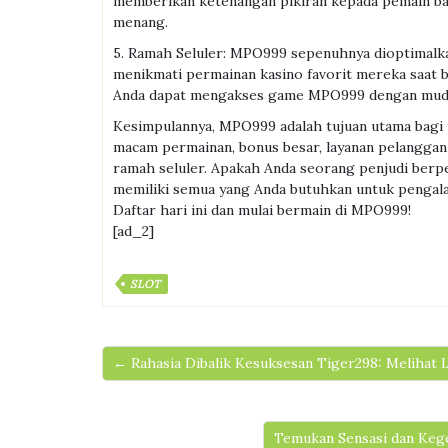
memberikan ketenangan pikiran kepada pemain b
menang.
5. Ramah Seluler: MPO999 sepenuhnya dioptimalk
menikmati permainan kasino favorit mereka saat b
Anda dapat mengakses game MPO999 dengan mud
Kesimpulannya, MPO999 adalah tujuan utama bagi
macam permainan, bonus besar, layanan pelanggan 
ramah seluler. Apakah Anda seorang penjudi ber
memiliki semua yang Anda butuhkan untuk pengal
Daftar hari ini dan mulai bermain di MPO999!
[ad_2]
SLOT
← Rahasia Dibalik Kesuksesan Tiger298: Melihat 
Temukan Sensasi dan Kege