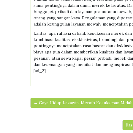
sama pentingnya dalam dunia merek kelas atas. Dar
hingga jet pribadi dan layanan pramutamu mewah
orang yang sangat kaya. Pengalaman yang dipersona
adalah keunggulan layanan mewah, menciptakan pen
Lantas, apa rahasia di balik kesuksesan merek da
kombinasi kualitas, eksklusivitas, branding, d
pentingnya menciptakan rasa hasrat dan eksklusi
biaya apa pun dalam memberikan kualitas dan layan
pesanan, atau sewa kapal pesiar pribadi, merek 
dan kesenangan yang memikat dan menginspirasi k
[ad_2]
← Gaya Hidup Lazawin: Meraih Kesuksesan Melalu
Ras