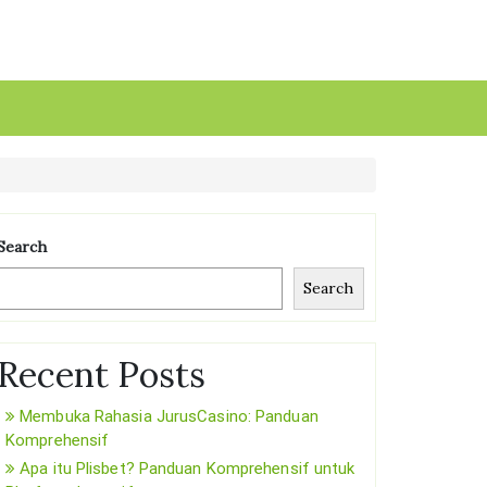
Search
Search
Recent Posts
Membuka Rahasia JurusCasino: Panduan
Komprehensif
Apa itu Plisbet? Panduan Komprehensif untuk