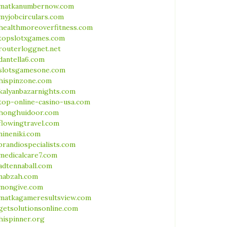
matkanumbernow.com
myjobcirculars.com
healthmoreoverfitness.com
topslotxgames.com
routerloggnet.net
dantella6.com
slotsgamesone.com
hispinzone.com
kalyanbazarnights.com
top-online-casino-usa.com
honghuidoor.com
flowingtravel.com
nineniki.com
brandiospecialists.com
medicalcare7.com
adtennaball.com
nabzah.com
mongive.com
matkagameresultsview.com
getsolutionsonline.com
hispinner.org