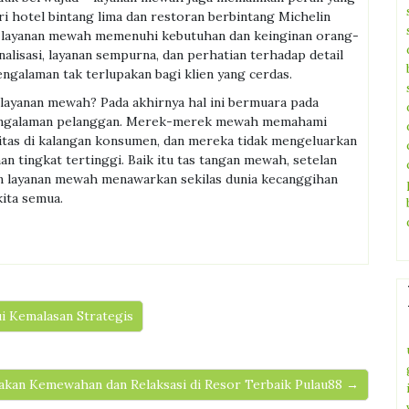
i hotel bintang lima dan restoran berbintang Michelin
, layanan mewah memenuhi kebutuhan dan keinginan orang-
lisasi, layanan sempurna, dan perhatian terhadap detail
galaman tak terlupakan bagi klien yang cerdas.
n layanan mewah? Pada akhirnya hal ini bermuara pada
an pengalaman pelanggan. Merek-merek mewah memahami
vitas di kalangan konsumen, dan mereka tidak mengeluarkan
an tingkat tertinggi. Baik itu tas tangan mewah, setelan
dan layanan mewah menawarkan sekilas dunia kecanggihan
ita semua.
i Kemalasan Strategis
akan Kemewahan dan Relaksasi di Resor Terbaik Pulau88 →