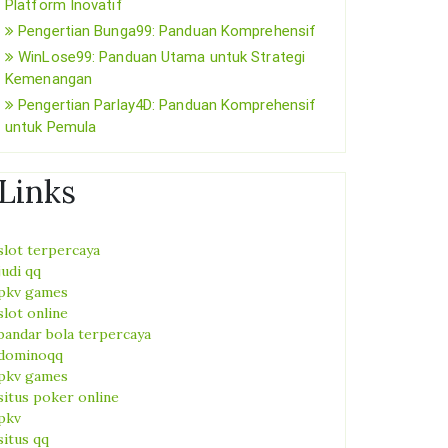
Platform Inovatif
Pengertian Bunga99: Panduan Komprehensif
WinLose99: Panduan Utama untuk Strategi
Kemenangan
Pengertian Parlay4D: Panduan Komprehensif
untuk Pemula
Links
slot terpercaya
judi qq
pkv games
slot online
bandar bola terpercaya
dominoqq
pkv games
situs poker online
pkv
situs qq