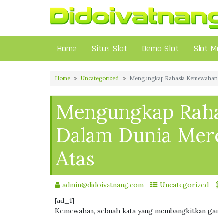
Skip
to
content
Home
Situs Slot
Demo Slot
Slot M
Home
Uncategorized
Mengungkap Rahasia Kemewahan: 
Mengungkap Raha
Dalam Dunia Mere
Atas
admin@didoivatnang.com
Uncategorized
[ad_1]
Kemewahan, sebuah kata yang membangkitkan gamb