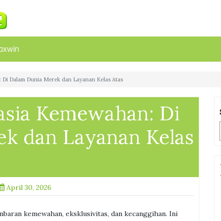
axwin
Di Dalam Dunia Merek dan Layanan Kelas Atas
sia Kemewahan: Di
k dan Layanan Kelas
April 30, 2026
aran kemewahan, eksklusivitas, dan kecanggihan. Ini