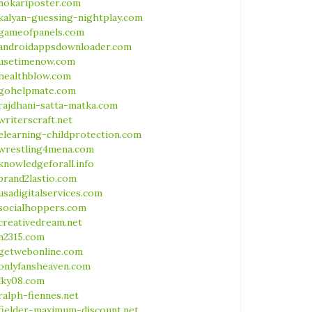
nokariposter.com
kalyan-guessing-nightplay.com
gameofpanels.com
androidappsdownloader.com
usetimenow.com
healthblow.com
gohelpmate.com
rajdhani-satta-matka.com
writerscraft.net
elearning-childprotection.com
wrestling4mena.com
knowledgeforall.info
brand2lastio.com
usadigitalservices.com
socialhoppers.com
creativedream.net
n2315.com
getwebonline.com
onlyfansheaven.com
lky08.com
ralph-fiennes.net
fielder-maximum-discount.net