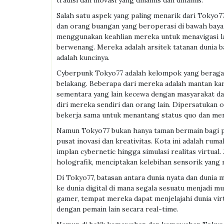
Salah satu aspek yang paling menarik dari Tokyo7
dan orang buangan yang beroperasi di bawah bayan
menggunakan keahlian mereka untuk menavigasi l
berwenang. Mereka adalah arsitek tatanan dunia b
adalah kuncinya.
Cyberpunk Tokyo77 adalah kelompok yang beragam,
belakang. Beberapa dari mereka adalah mantan ka
sementara yang lain kecewa dengan masyarakat da
diri mereka sendiri dan orang lain. Dipersatukan
bekerja sama untuk menantang status quo dan me
Namun Tokyo77 bukan hanya taman bermain bagi 
pusat inovasi dan kreativitas. Kota ini adalah rum
implan cybernetic hingga simulasi realitas virtual
holografik, menciptakan kelebihan sensorik yan
Di Tokyo77, batasan antara dunia nyata dan dunia 
ke dunia digital di mana segala sesuatu menjadi m
gamer, tempat mereka dapat menjelajahi dunia virtu
dengan pemain lain secara real-time.