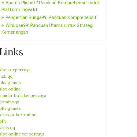
Apa itu Plisbet? Panduan Komprehensif untuk
Platform Inovatif
Pengertian Bunga99: Panduan Komprehensif
WinLose99: Panduan Utama untuk Strategi
Kemenangan
Links
slot terpercaya
judi qq
pkv games
slot online
bandar bola terpercaya
dominoqq
pkv games
situs poker online
pkv
situs qq
slot online terpercaya