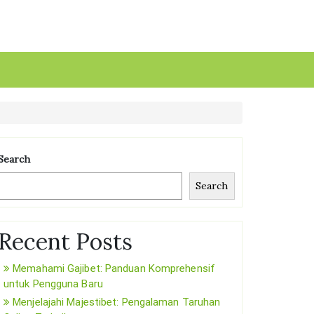
Search
Search
Recent Posts
Memahami Gajibet: Panduan Komprehensif
untuk Pengguna Baru
Menjelajahi Majestibet: Pengalaman Taruhan