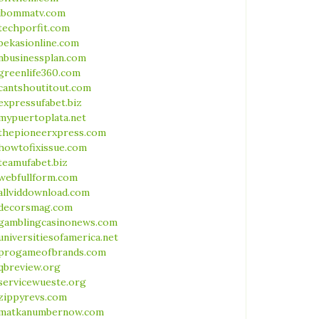
ibommatv.com
techporfit.com
bekasionline.com
nbusinessplan.com
greenlife360.com
cantshoutitout.com
expressufabet.biz
mypuertoplata.net
thepioneerxpress.com
howtofixissue.com
teamufabet.biz
webfullform.com
allviddownload.com
decorsmag.com
gamblingcasinonews.com
universitiesofamerica.net
progameofbrands.com
qbreview.org
servicewueste.org
zippyrevs.com
matkanumbernow.com