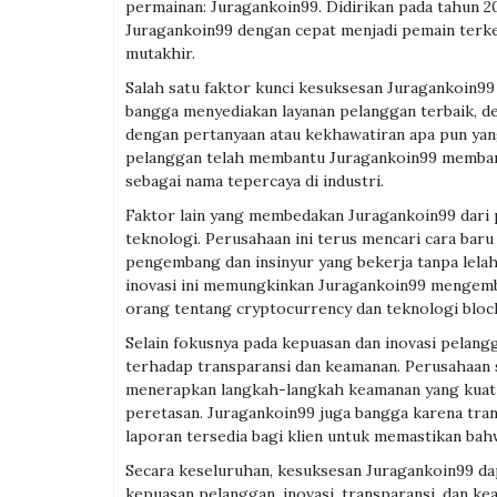
permainan: Juragankoin99. Didirikan pada tahun 
Juragankoin99 dengan cepat menjadi pemain terkemu
mutakhir.
Salah satu faktor kunci kesuksesan Juragankoin9
bangga menyediakan layanan pelanggan terbaik, de
dengan pertanyaan atau kekhawatiran apa pun ya
pelanggan telah membantu Juragankoin99 membang
sebagai nama tepercaya di industri.
Faktor lain yang membedakan Juragankoin99 dari 
teknologi. Perusahaan ini terus mencari cara bar
pengembang dan insinyur yang bekerja tanpa lelah
inovasi ini memungkinkan Juragankoin99 mengemb
orang tentang cryptocurrency dan teknologi bloc
Selain fokusnya pada kepuasan dan inovasi pelan
terhadap transparansi dan keamanan. Perusahaan
menerapkan langkah-langkah keamanan yang kuat 
peretasan. Juragankoin99 juga bangga karena tran
laporan tersedia bagi klien untuk memastikan bah
Secara keseluruhan, kesuksesan Juragankoin99 d
kepuasan pelanggan, inovasi, transparansi, dan keam