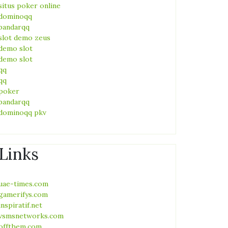
situs poker online
dominoqq
bandarqq
slot demo zeus
demo slot
demo slot
qq
qq
poker
bandarqq
dominoqq pkv
Links
uae-times.com
gamerifys.com
inspiratif.net
vsmsnetworks.com
offthem.com