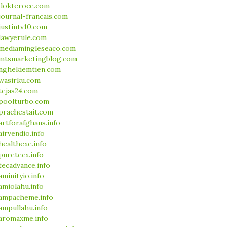
dokteroce.com
journal-francais.com
justintv10.com
lawyerule.com
mediamingleseaco.com
mtsmarketingblog.com
nghekiemtien.com
wasirku.com
tejas24.com
poolturbo.com
prachestait.com
artforafghans.info
airvendio.info
healthexe.info
puretecx.info
tecadvance.info
aminityio.info
amiolahu.info
ampacheme.info
ampullahu.info
aromaxme.info