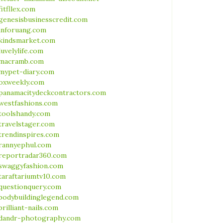
fitfllex.com
genesisbusinesscredit.com
inforuang.com
kindsmarket.com
luvelylife.com
macramb.com
mypet-diary.com
oxweekly.com
panamacitydeckcontractors.com
westfashions.com
toolshandy.com
travelstager.com
trendinspires.com
rannyephul.com
reportradar360.com
swaggyfashion.com
taraftariumtv10.com
questionquery.com
bodybuildinglegend.com
brilliant-nails.com
dandr-photography.com