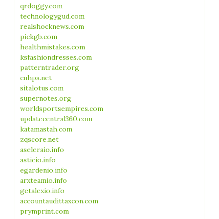
qrdoggy.com
technologygud.com
realshocknews.com
pickgb.com
healthmistakes.com
ksfashiondresses.com
patterntrader.org
cnhpa.net
sitalotus.com
supernotes.org
worldsportsempires.com
updatecentral360.com
katamastah.com
zqscore.net
aseleraio.info
asticio.info
egardenio.info
arxteamio.info
getalexio.info
accountaudittaxcon.com
prymprint.com