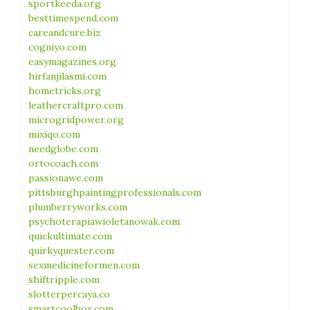
sportkeeda.org
besttimespend.com
careandcure.biz
cogniyo.com
easymagazines.org
hirfanjilasmi.com
hometricks.org
leathercraftpro.com
microgridpower.org
mixiqo.com
needglobe.com
ortocoach.com
passionawe.com
pittsburghpaintingprofessionals.com
plumberryworks.com
psychoterapiawioletanowak.com
quickultimate.com
quirkyquester.com
sexmedicineformen.com
shiftripple.com
slotterpercaya.co
smartcoolbox.com