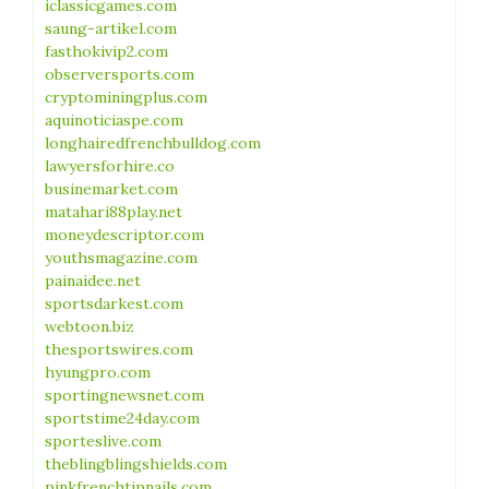
iclassicgames.com
saung-artikel.com
fasthokivip2.com
observersports.com
cryptominingplus.com
aquinoticiaspe.com
longhairedfrenchbulldog.com
lawyersforhire.co
businemarket.com
matahari88play.net
moneydescriptor.com
youthsmagazine.com
painaidee.net
sportsdarkest.com
webtoon.biz
thesportswires.com
hyungpro.com
sportingnewsnet.com
sportstime24day.com
sporteslive.com
theblingblingshields.com
pinkfrenchtipnails.com