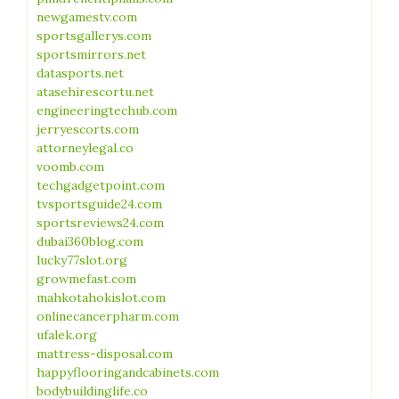
newgamestv.com
sportsgallerys.com
sportsmirrors.net
datasports.net
atasehirescortu.net
engineeringtechub.com
jerryescorts.com
attorneylegal.co
voomb.com
techgadgetpoint.com
tvsportsguide24.com
sportsreviews24.com
dubai360blog.com
lucky77slot.org
growmefast.com
mahkotahokislot.com
onlinecancerpharm.com
ufalek.org
mattress-disposal.com
happyflooringandcabinets.com
bodybuildinglife.co