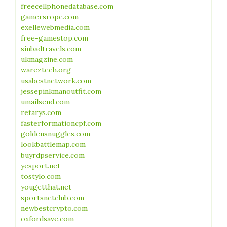
freecellphonedatabase.com
gamersrope.com
exellewebmedia.com
free-gamestop.com
sinbadtravels.com
ukmagzine.com
wareztech.org
usabestnetwork.com
jessepinkmanoutfit.com
umailsend.com
retarys.com
fasterformationcpf.com
goldensnuggles.com
lookbattlemap.com
buyrdpservice.com
yesport.net
tostylo.com
yougetthat.net
sportsnetclub.com
newbestcrypto.com
oxfordsave.com