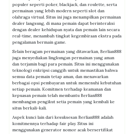
populer seperti poker, blackjack, dan roulette, serta
permainan yang lebih modern seperti slot dan
olahraga virtual. Situs ini juga menampilkan permainan
dealer langsung, di mana pemain dapat berinteraksi
dengan dealer kehidupan nyata dan pemain lain secara
real-time, menambah tingkat kegembiraan ekstra pada
pengalaman bermain game.
Selain beragam permainan yang ditawarkan, Berlian888
juga menyediakan lingkungan permainan yang aman
dan terjamin bagi para pemain. Situs ini menggunakan
teknologi enkripsi canggih untuk memastikan bahwa
semua data pemain tetap aman, dan menawarkan
berbagai opsi pembayaran untuk memenuhi kebutuhan
setiap pemain. Komitmen terhadap keamanan dan
kepuasan pemain telah membantu Berlian888
membangun pengikut setia pemain yang kembali ke
situs berkali-kali.
Aspek kunci lain dari kesuksesan Berlian888 adalah
komitmennya terhadap fair play. Situs ini
menggunakan generator nomor acak bersertifikat