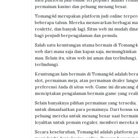
permainan kasino dan peluang menang besar.
Tomang4d merupakan platform judi online terperc
beberapa tahun. Mereka menawarkan berbagai m
roulette, dan banyak lagi. Situs web ini mudah di
bagi penjudi berpengalaman dan pemula.
Salah satu keuntungan utama bermain di Tomang4
web dari mana saja dan kapan saja, memungkinka
mau. Selain itu, situs web ini aman dan terlindun
terlindungi.
Keuntungan lain bermain di Tomang4d adalah ber
slot, permainan meja, atau permainan dealer lan
preferensi Anda di situs web. Game ini dirancang d
menciptakan pengalaman bermain game yang reali
Selain banyaknya pilihan permainan yang tersedi
untuk dimanfaatkan para pemainnya. Dari bonus s
peluang mereka untuk menang besar saat bermain d
loyalitas untuk pemain reguler, memberi mereka im
Secara keseluruhan, Tomang4d adalah platform per