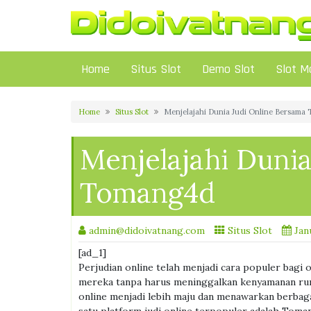
Skip
to
content
Home
Situs Slot
Demo Slot
Slot M
Home
Situs Slot
Menjelajahi Dunia Judi Online Bersam
Menjelajahi Dunia
Tomang4d
admin@didoivatnang.com
Situs Slot
Jan
[ad_1]
Perjudian online telah menjadi cara populer bagi
mereka tanpa harus meninggalkan kenyamanan rum
online menjadi lebih maju dan menawarkan berbaga
satu platform judi online terpopuler adalah Tom