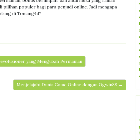
 permainan, bonus berlimpah, dan antarmuka yang ramah
pilihan populer bagi para penjudi online. Jadi mengapa
untung di Tomang4d?
Revolusioner yang Mengubah Permainan
Menjelajahi Dunia Game Online dengan Ogwin88 →