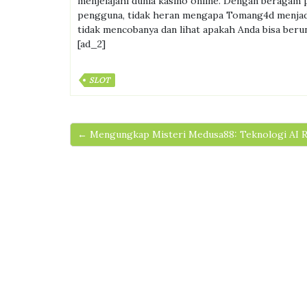
menjelajahi dunia kasino online. Dengan beragam
pengguna, tidak heran mengapa Tomang4d menjadi 
tidak mencobanya dan lihat apakah Anda bisa ber
[ad_2]
SLOT
← Mengungkap Misteri Medusa88: Teknologi AI 