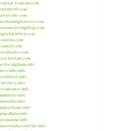
journal-francais.com
justintv10.com
lawyerule.com
mediamingleseaco.com
mtsmarketingblog.com
nghekiemtien.com
wasirku.com
tejas24.com
poolturbo.com
prachestait.com
artforafghans.info
airvendio.info
healthexe.info
puretecx.info
tecadvance.info
aminityio.info
amiolahu.info
ampacheme.info
ampullahu.info
aromaxme.info
asserthatecontrast.info