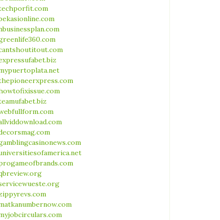
techporfit.com
bekasionline.com
nbusinessplan.com
greenlife360.com
cantshoutitout.com
expressufabet.biz
mypuertoplata.net
thepioneerxpress.com
howtofixissue.com
teamufabet.biz
webfullform.com
allviddownload.com
decorsmag.com
gamblingcasinonews.com
universitiesofamerica.net
progameofbrands.com
qbreview.org
servicewueste.org
zippyrevs.com
matkanumbernow.com
myjobcirculars.com