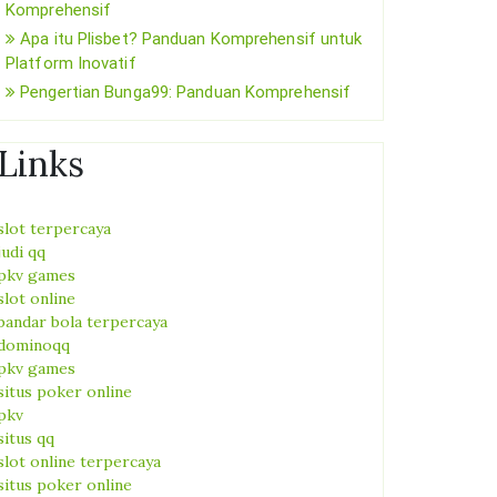
Komprehensif
Apa itu Plisbet? Panduan Komprehensif untuk
Platform Inovatif
Pengertian Bunga99: Panduan Komprehensif
Links
slot terpercaya
judi qq
pkv games
slot online
bandar bola terpercaya
dominoqq
pkv games
situs poker online
pkv
situs qq
slot online terpercaya
situs poker online