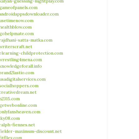
kalyan-guessing-nightplay.com
gameofpanels.com
androidappsdownloader.com
usetimenow.com
healthblow.com
gohelpmate.com
rajdhani-satta-matka.com
writerscraft.net
elearning-childprotection.com
wrestling4mena.com
knowledgeforall.info
brand2lastio.com
usadigitalservices.com
socialhoppers.com
creativedream.net
n2315.com
getwebonline.com
onlyfansheaven.com
lky08.com
ralph-fiennes.net
fielder-maximum-discount.net
fitfllex.com