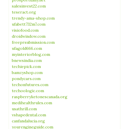
prosportdaily.net
salesinvest22.com
teseract.org
trendy-ama-shop.com
ufabett732m7.com
visiofood.com
droidwindow.com
freeprsubmission.com
ufagold666.com
myinteriorblog.com
bnewsindia.com
techiepick.com
bamzyshop.com
pondycars.com
techonfutures.com
techoologic.com
raspberryketonescanada.org
medihealthrules.com
usathrill.com
vshapedental.com
canfandalucia.org
yourengineguide.com