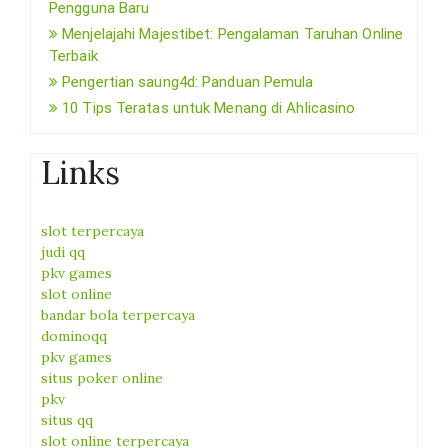
Pengguna Baru
Menjelajahi Majestibet: Pengalaman Taruhan Online
Terbaik
Pengertian saung4d: Panduan Pemula
10 Tips Teratas untuk Menang di Ahlicasino
Links
slot terpercaya
judi qq
pkv games
slot online
bandar bola terpercaya
dominoqq
pkv games
situs poker online
pkv
situs qq
slot online terpercaya