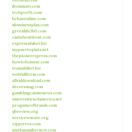
offthem.com
ibommatv.com
techporfit.com
bekasionline.com
nbusinessplan.com
greenlife360.com
cantshoutitout.com
expressufabet.biz
mypuertoplata.net
thepioneerxpress.com
howtofixissue.com
teamufabet.biz
webfullform.com
allviddownload.com
decorsmag.com
gamblingcasinonews.com
universitiesofamerica.net
progameofbrands.com
qbreview.org
servicewueste.org
zippyrevs.com
matkanumbernow.com