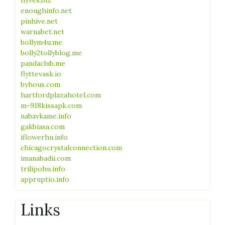
hyves.biz
enoughinfo.net
pinhive.net
warnabet.net
bollym4u.me
bolly2tollyblog.me
pandaclub.me
flyttevask.io
byhous.com
hartfordplazahotel.com
m-918kissapk.com
nabavkame.info
gakbiasa.com
iflowerhu.info
chicagocrystalconnection.com
imanabadii.com
trilipohu.info
appruptio.info
Links