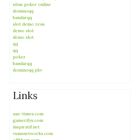
situs poker online
dominoqq
bandarqq
slot demo zeus
demo slot
demo slot
qq
qq
poker
bandarqq
dominoqq pkv
Links
uae-times.com
gamerifys.com
inspiratif.net
vsmsnetworks.com