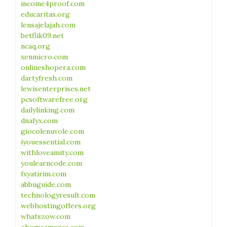
income4proof.com
educaritas.org
lensajelajah.com
betflik09.net
ncaq.org
xenmicro.com
onlineshopera.com
dartyfresh.com
lewisenterprises.net
pcsoftwarefree.org
dailylinking.com
dnafyx.com
giocolenuvole.com
iyouessential.com
withloveamity.com
youlearncode.com
fxyatirim.com
abbuguide.com
technologyresult.com
webhostingoffers.org
whatszow.com