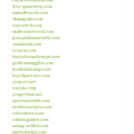
exellewebmedia.com
free-gamestop.com
sinbadtravels.com
ukmagzine.com
wareztech.org
usabestnetwork.com
jessepinkmanoutfit.com
umailsend.com
retarys.com
fasterformationcpf.com
goldensnuggles.com
lookbattlemap.com
buyrdpservice.com
yesport.net
tostylo.com
yougetthat.net
sportsnetclub.com
newbestcrypto.com
oxfordsave.com
iclassicgames.com
saung-artikel.com
fasthokivip2.com