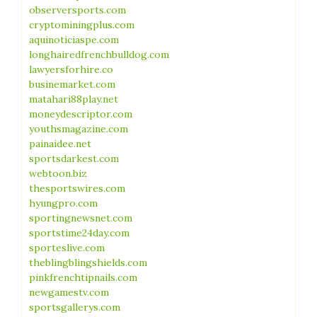
observersports.com
cryptominingplus.com
aquinoticiaspe.com
longhairedfrenchbulldog.com
lawyersforhire.co
businemarket.com
matahari88play.net
moneydescriptor.com
youthsmagazine.com
painaidee.net
sportsdarkest.com
webtoon.biz
thesportswires.com
hyungpro.com
sportingnewsnet.com
sportstime24day.com
sporteslive.com
theblingblingshields.com
pinkfrenchtipnails.com
newgamestv.com
sportsgallerys.com