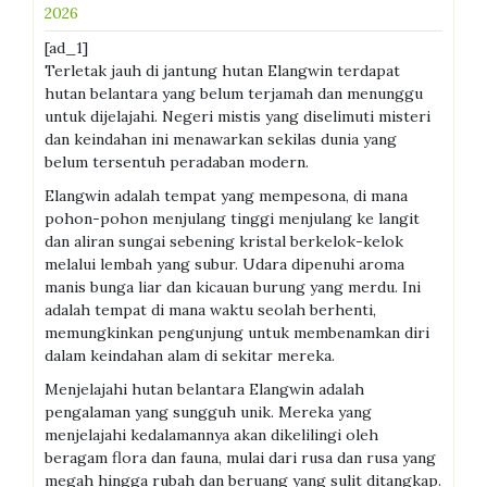
2026
[ad_1]
Terletak jauh di jantung hutan Elangwin terdapat
hutan belantara yang belum terjamah dan menunggu
untuk dijelajahi. Negeri mistis yang diselimuti misteri
dan keindahan ini menawarkan sekilas dunia yang
belum tersentuh peradaban modern.
Elangwin adalah tempat yang mempesona, di mana
pohon-pohon menjulang tinggi menjulang ke langit
dan aliran sungai sebening kristal berkelok-kelok
melalui lembah yang subur. Udara dipenuhi aroma
manis bunga liar dan kicauan burung yang merdu. Ini
adalah tempat di mana waktu seolah berhenti,
memungkinkan pengunjung untuk membenamkan diri
dalam keindahan alam di sekitar mereka.
Menjelajahi hutan belantara Elangwin adalah
pengalaman yang sungguh unik. Mereka yang
menjelajahi kedalamannya akan dikelilingi oleh
beragam flora dan fauna, mulai dari rusa dan rusa yang
megah hingga rubah dan beruang yang sulit ditangkap.