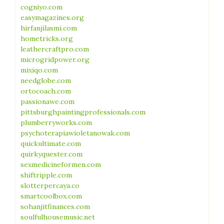
cogniyo.com
easymagazines.org
hirfanjilasmi.com
hometricks.org
leathercraftpro.com
microgridpower.org
mixiqo.com
needglobe.com
ortocoach.com
passionawe.com
pittsburghpaintingprofessionals.com
plumberryworks.com
psychoterapiawioletanowak.com
quickultimate.com
quirkyquester.com
sexmedicineformen.com
shiftripple.com
slotterpercaya.co
smartcoolbox.com
sohanjitfinances.com
soulfulhousemusic.net