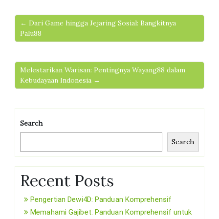
← Dari Game hingga Jejaring Sosial: Bangkitnya
Palu88
Melestarikan Warisan: Pentingnya Wayang88 dalam
Kebudayaan Indonesia →
Search
Search
Recent Posts
Pengertian Dewi4D: Panduan Komprehensif
Memahami Gajibet: Panduan Komprehensif untuk