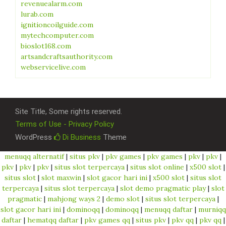
revenuealarm.com
lurab.com
ignitioncoilguide.com
mytechcomputer.com
bioslot168.com
artsandcraftsauthority.com
webservicelive.com
Site Title, Some rights reserved.
Terms of Use - Privacy Policy
WordPress
Di Business
Theme
menuqq alternatif
|
situs pkv
|
pkv games
|
pkv games
|
pkv
|
pkv
|
pkv
|
pkv
|
pkv
|
situs slot terpercaya
|
situs slot online
|
x500 slot
|
situs slot
|
slot maxwin
|
slot gacor hari ini
|
x500 slot
|
situs slot
terpercaya
|
situs slot terpercaya
|
slot demo pragmatic play
|
slot
pragmatic
|
mahjong ways 2
|
demo slot
|
situs slot terpercaya
|
slot gacor hari ini
|
dominoqq
|
dominoqq
|
menuqq daftar
|
murniqq
daftar
|
hematqq daftar
|
pkv games qq
|
situs pkv
|
pkv qq
|
pkv qq
|