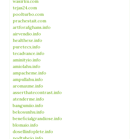
wasirku.com
tejas24.com
poolturbo.com
prachestait.com
artforafghans.info
airvendio.info
healthexe.info
puretecx.info
tecadvance.info
aminityio.info
amiolahu.info
ampacheme.info
ampullahu.info
aromaxme.info
asserthatecontrast.info
atenderme.info
bangumiio.info
bekosunhu.info
beneficialgrandiose.info
blomaio.info
dosellinfoplete.info
podtubeio.info