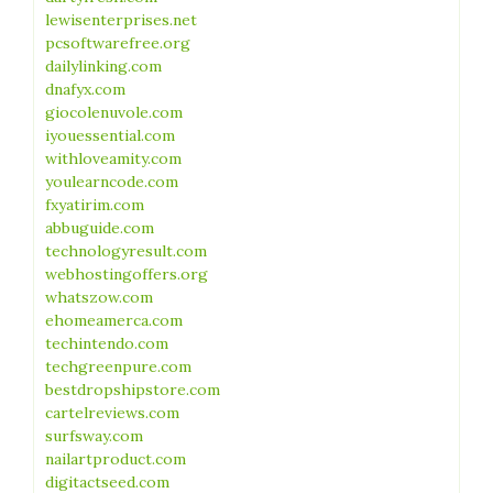
lewisenterprises.net
pcsoftwarefree.org
dailylinking.com
dnafyx.com
giocolenuvole.com
iyouessential.com
withloveamity.com
youlearncode.com
fxyatirim.com
abbuguide.com
technologyresult.com
webhostingoffers.org
whatszow.com
ehomeamerca.com
techintendo.com
techgreenpure.com
bestdropshipstore.com
cartelreviews.com
surfsway.com
nailartproduct.com
digitactseed.com