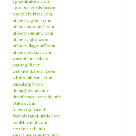
splendifulous.com
sportsrecords4u.com
topceleberites.com
ufabetting8m4.com
ufabetunionum3.com
ufabetvalueum3.com
ufabetvaultm7.com
ufabetvillageum7.com
ufabetvoicem3.com
waveufabetm4.com
wayang88.net
websiteufabetm4.com
whiteufabetm4.com
anikalappy.com
dininghelsinki.info
duanfrescariverside.info
etilerx.com
finestreplica.net
flounderandfumble.com
healthohunt.com
retefuturah.info
smartinvestinginfo.info