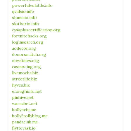
powerfulvolatile.info
qvidsio.info
shumaio.info
slotherio.info
cysapluscertification.org
fortnitehacks.org
loginsearch.org
aodecor.org
donorsmatch.org
nowtimes.org
casinoeing.org
livemocha.biz
streetlife.biz
hyves.biz
enoughinfo.net
pinhive.net
warnabet.net
bollym4u.me
bolly2tollyblog.me
pandaclub.me
flyttevask.io