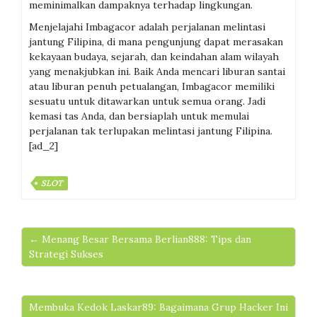
meminimalkan dampaknya terhadap lingkungan.
Menjelajahi Imbagacor adalah perjalanan melintasi
jantung Filipina, di mana pengunjung dapat merasakan
kekayaan budaya, sejarah, dan keindahan alam wilayah
yang menakjubkan ini. Baik Anda mencari liburan santai
atau liburan penuh petualangan, Imbagacor memiliki
sesuatu untuk ditawarkan untuk semua orang. Jadi
kemasi tas Anda, dan bersiaplah untuk memulai
perjalanan tak terlupakan melintasi jantung Filipina.
[ad_2]
SLOT
← Menang Besar Bersama Berlian888: Tips dan
Strategi Sukses
Membuka Kedok Laskar89: Bagaimana Grup Hacker Ini