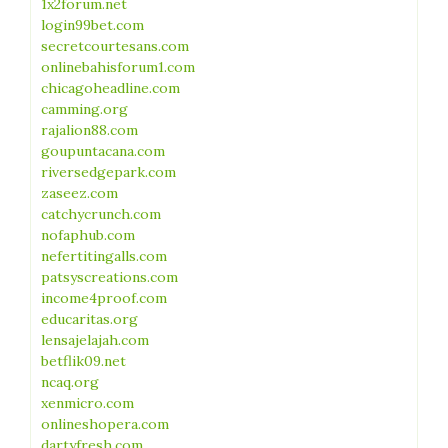
1x2forum.net
login99bet.com
secretcourtesans.com
onlinebahisforum1.com
chicagoheadline.com
camming.org
rajalion88.com
goupuntacana.com
riversedgepark.com
zaseez.com
catchycrunch.com
nofaphub.com
nefertitingalls.com
patsyscreations.com
income4proof.com
educaritas.org
lensajelajah.com
betflik09.net
ncaq.org
xenmicro.com
onlineshopera.com
dartyfresh.com