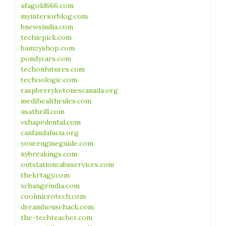
ufagold666.com
myinteriorblog.com
bnewsindia.com
techiepick.com
bamzyshop.com
pondycars.com
techonfutures.com
techoologic.com
raspberryketonescanada.org
medihealthrules.com
usathrill.com
vshapedental.com
canfandalucia.org
yourengineguide.com
nybreakings.com
outstationcabsservices.com
thekrtagy.com
xchangeindia.com
coolmicrotech.com
dreamhousehack.com
the-techteacher.com