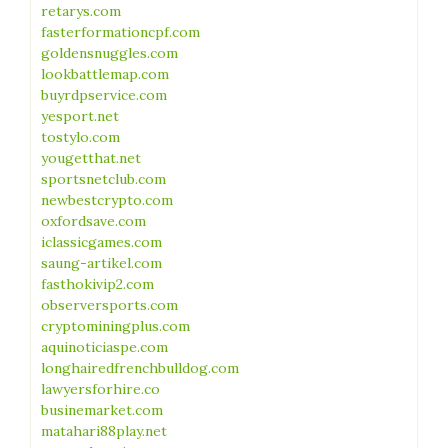
retarys.com
fasterformationcpf.com
goldensnuggles.com
lookbattlemap.com
buyrdpservice.com
yesport.net
tostylo.com
yougetthat.net
sportsnetclub.com
newbestcrypto.com
oxfordsave.com
iclassicgames.com
saung-artikel.com
fasthokivip2.com
observersports.com
cryptominingplus.com
aquinoticiaspe.com
longhairedfrenchbulldog.com
lawyersforhire.co
businemarket.com
matahari88play.net