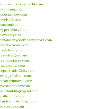
genesisbusinesscredit.com
inforuang.com
kindsmarket.com
luvelylife.com
macramb.com
mypet-diary.com
oxweekly.com
panamacitydeckcontractors.com
westfashions.com
toolshandy.com
travelstager.com
trendinspires.com
rannyephul.com
reportradar360.com
swaggyfashion.com
taraftariumtv10.com
questionquery.com
bodybuildinglegend.com
brilliant-nails.com
dandr-photography.com
dokteroce.com