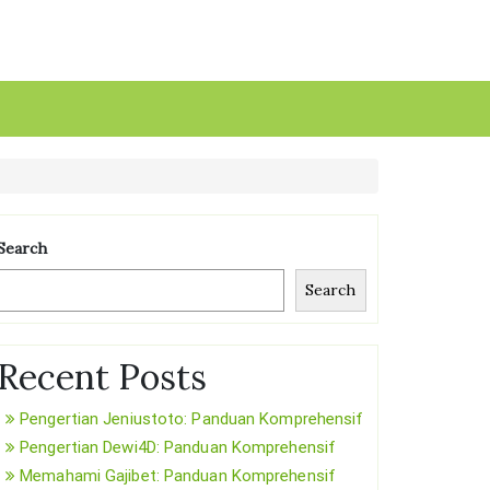
Search
Search
Recent Posts
Pengertian Jeniustoto: Panduan Komprehensif
Pengertian Dewi4D: Panduan Komprehensif
Memahami Gajibet: Panduan Komprehensif