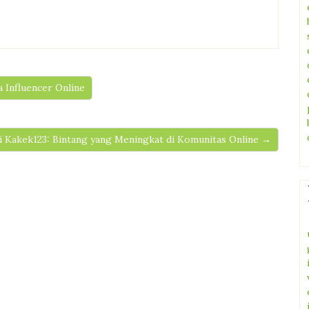
 Influencer Online
 Kakek123: Bintang yang Meningkat di Komunitas Online →