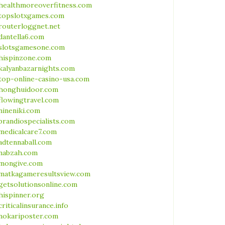
healthmoreoverfitness.com
topslotxgames.com
routerloggnet.net
dantella6.com
slotsgamesone.com
hispinzone.com
kalyanbazarnights.com
top-online-casino-usa.com
honghuidoor.com
flowingtravel.com
nineniki.com
brandiospecialists.com
medicalcare7.com
adtennaball.com
nabzah.com
mongive.com
matkagameresultsview.com
getsolutionsonline.com
hispinner.org
criticalinsurance.info
nokariposter.com