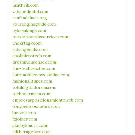
usathrill.com
vshapedental.com
canfandalucia.org
yourengineguide.com
nybreakings.com
outstationcabsservices.com
thekrtagy.com
xchangeindia.com
coolmicrotech.com
dreamhousehack.com
the-techteacher.com
automobilenews-online.com
fashionalltimes.com
totaldigitalforum.com
technoarmaan.com
empresasposicionamientoweb.com
tonybestcosmetics.com
buzznc.com
fxjoiner.com
skinbykindra.com
alltherageface.com