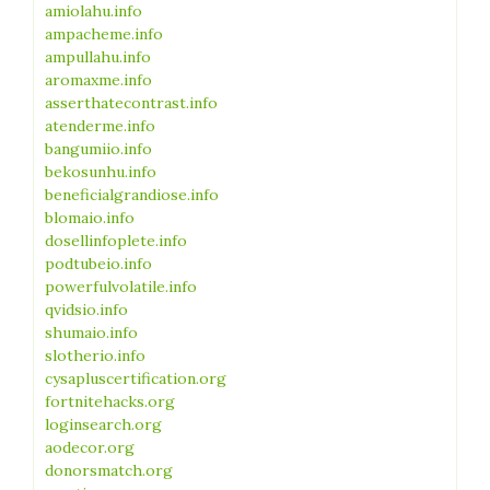
amiolahu.info
ampacheme.info
ampullahu.info
aromaxme.info
asserthatecontrast.info
atenderme.info
bangumiio.info
bekosunhu.info
beneficialgrandiose.info
blomaio.info
dosellinfoplete.info
podtubeio.info
powerfulvolatile.info
qvidsio.info
shumaio.info
slotherio.info
cysapluscertification.org
fortnitehacks.org
loginsearch.org
aodecor.org
donorsmatch.org