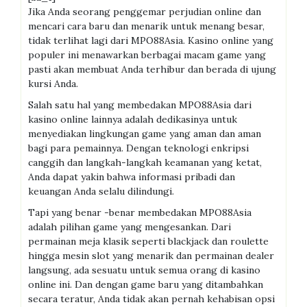
Jika Anda seorang penggemar perjudian online dan
mencari cara baru dan menarik untuk menang besar,
tidak terlihat lagi dari MPO88Asia. Kasino online yang
populer ini menawarkan berbagai macam game yang
pasti akan membuat Anda terhibur dan berada di ujung
kursi Anda.
Salah satu hal yang membedakan MPO88Asia dari
kasino online lainnya adalah dedikasinya untuk
menyediakan lingkungan game yang aman dan aman
bagi para pemainnya. Dengan teknologi enkripsi
canggih dan langkah-langkah keamanan yang ketat,
Anda dapat yakin bahwa informasi pribadi dan
keuangan Anda selalu dilindungi.
Tapi yang benar -benar membedakan MPO88Asia
adalah pilihan game yang mengesankan. Dari
permainan meja klasik seperti blackjack dan roulette
hingga mesin slot yang menarik dan permainan dealer
langsung, ada sesuatu untuk semua orang di kasino
online ini. Dan dengan game baru yang ditambahkan
secara teratur, Anda tidak akan pernah kehabisan opsi