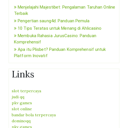
Menjelajahi Majestibet: Pengalaman Taruhan Online
Terbaik
Pengertian saung4d: Panduan Pemula
10 Tips Teratas untuk Menang di Ahlicasino
Membuka Rahasia JurusCasino: Panduan
Komprehensif
Apa itu Plisbet? Panduan Komprehensif untuk
Platform Inovatif
Links
slot terpercaya
judi qq
pkv games
slot online
bandar bola terpercaya
dominoqq
pkv games