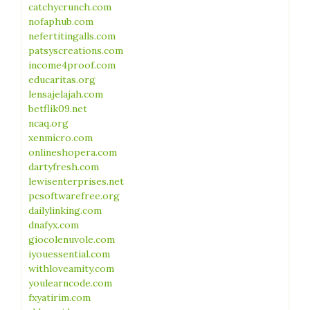
catchycrunch.com
nofaphub.com
nefertitingalls.com
patsyscreations.com
income4proof.com
educaritas.org
lensajelajah.com
betflik09.net
ncaq.org
xenmicro.com
onlineshopera.com
dartyfresh.com
lewisenterprises.net
pcsoftwarefree.org
dailylinking.com
dnafyx.com
giocolenuvole.com
iyouessential.com
withloveamity.com
youlearncode.com
fxyatirim.com