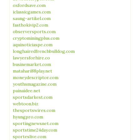
oxfordsave.com
iclassicgames.com
saung-artikel.com
fasthokivip2.com
observersports.com
cryptominingplus.com
aquinoticiaspe.com
longhairedfrenchbulldog.com
lawyersforhire.co
businemarket.com
matahari88play.net
moneydescriptor.com
youthsmagazine.com
painaidee.net
sportsdarkest.com
webtoon.biz
thesportswires.com
hyungpro.com
sportingnewsnet.com
sportstime24day.com
sporteslive.com