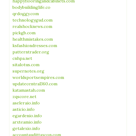
happyflooringandcabinets.com
bodybuildinglife.co
qrdoggy.com
technologygud.com
realshocknews.com
pickgb.com
healthmistakes.com
ksfashiondresses.com
patterntrader.org
cnhpa.net
sitalotus.com
supernotes.org
worldsportsempires.com
updatecentral360.com
katamastah.com
zqscore.net
aseleraio.info
asticio.info
egardenio.info
arxteamio.info
getalexio.info
accountaudittaxcon.com