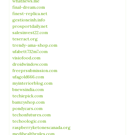
whatnews.me
final-dream.com
finest-replica.net
gestioneinh.info
prosportdaily.net
salesinvest22.com
teseract.org
trendy-ama-shop.com
ufabett732m7.com
visiofood.com
droidwindow.com
freeprsubmission.com
ufagold666.com
myinteriorblog.com
bnewsindia.com
techiepick.com
bamzyshop.com
pondycars.com
techonfutures.com
techoologic.com
raspberryketonescanada.org
medihealthrules.com