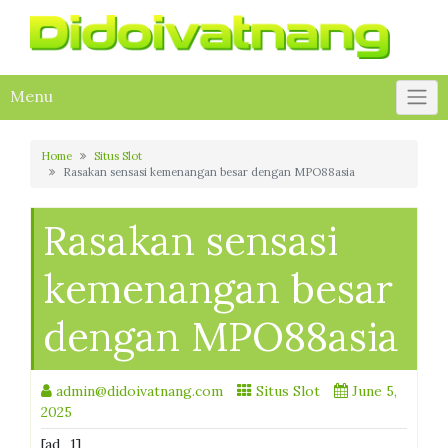
Skip
to
content
Menu
Home
Situs Slot
Rasakan sensasi kemenangan besar dengan MPO88asia
Rasakan sensasi
kemenangan besar
dengan MPO88asia
admin@didoivatnang.com
Situs Slot
June 5,
2025
[ad_1]