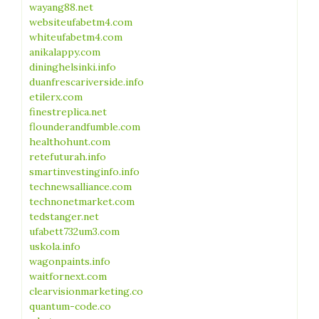
wayang88.net
websiteufabetm4.com
whiteufabetm4.com
anikalappy.com
dininghelsinki.info
duanfrescariverside.info
etilerx.com
finestreplica.net
flounderandfumble.com
healthohunt.com
retefuturah.info
smartinvestinginfo.info
technewsalliance.com
technonetmarket.com
tedstanger.net
ufabett732um3.com
uskola.info
wagonpaints.info
waitfornext.com
clearvisionmarketing.co
quantum-code.co