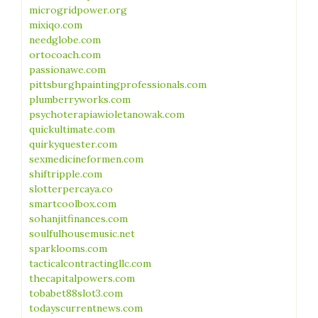
microgridpower.org
mixiqo.com
needglobe.com
ortocoach.com
passionawe.com
pittsburghpaintingprofessionals.com
plumberryworks.com
psychoterapiawioletanowak.com
quickultimate.com
quirkyquester.com
sexmedicineformen.com
shiftripple.com
slotterpercaya.co
smartcoolbox.com
sohanjitfinances.com
soulfulhousemusic.net
sparklooms.com
tacticalcontractingllc.com
thecapitalpowers.com
tobabet88slot3.com
todayscurrentnews.com