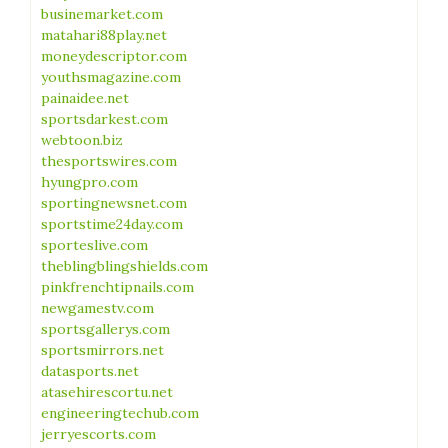
businemarket.com
matahari88play.net
moneydescriptor.com
youthsmagazine.com
painaidee.net
sportsdarkest.com
webtoon.biz
thesportswires.com
hyungpro.com
sportingnewsnet.com
sportstime24day.com
sporteslive.com
theblingblingshields.com
pinkfrenchtipnails.com
newgamestv.com
sportsgallerys.com
sportsmirrors.net
datasports.net
atasehirescortu.net
engineeringtechub.com
jerryescorts.com