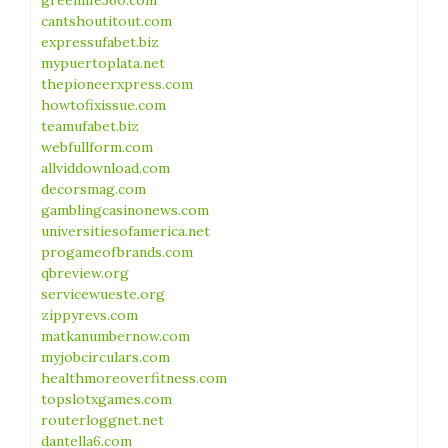
greenlife360.com
cantshoutitout.com
expressufabet.biz
mypuertoplata.net
thepioneerxpress.com
howtofixissue.com
teamufabet.biz
webfullform.com
allviddownload.com
decorsmag.com
gamblingcasinonews.com
universitiesofamerica.net
progameofbrands.com
qbreview.org
servicewueste.org
zippyrevs.com
matkanumbernow.com
myjobcirculars.com
healthmoreoverfitness.com
topslotxgames.com
routerloggnet.net
dantella6.com