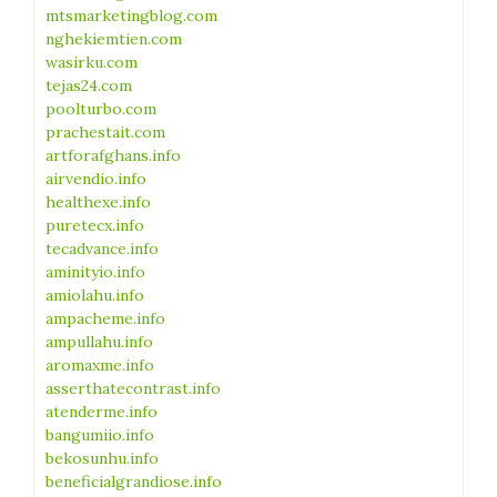
mtsmarketingblog.com
nghekiemtien.com
wasirku.com
tejas24.com
poolturbo.com
prachestait.com
artforafghans.info
airvendio.info
healthexe.info
puretecx.info
tecadvance.info
aminityio.info
amiolahu.info
ampacheme.info
ampullahu.info
aromaxme.info
asserthatecontrast.info
atenderme.info
bangumiio.info
bekosunhu.info
beneficialgrandiose.info