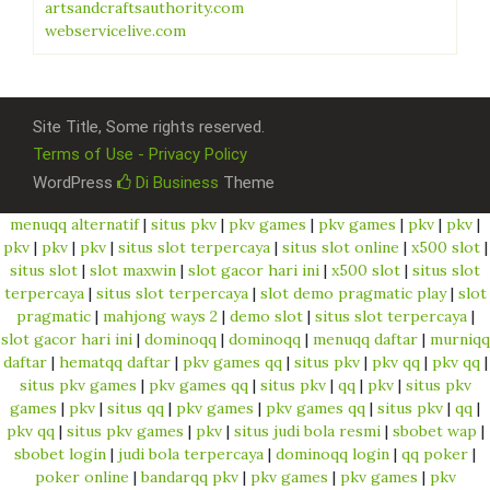
artsandcraftsauthority.com
webservicelive.com
Site Title, Some rights reserved.
Terms of Use - Privacy Policy
WordPress
Di Business
Theme
menuqq alternatif
|
situs pkv
|
pkv games
|
pkv games
|
pkv
|
pkv
|
pkv
|
pkv
|
pkv
|
situs slot terpercaya
|
situs slot online
|
x500 slot
|
situs slot
|
slot maxwin
|
slot gacor hari ini
|
x500 slot
|
situs slot
terpercaya
|
situs slot terpercaya
|
slot demo pragmatic play
|
slot
pragmatic
|
mahjong ways 2
|
demo slot
|
situs slot terpercaya
|
slot gacor hari ini
|
dominoqq
|
dominoqq
|
menuqq daftar
|
murniqq
daftar
|
hematqq daftar
|
pkv games qq
|
situs pkv
|
pkv qq
|
pkv qq
|
situs pkv games
|
pkv games qq
|
situs pkv
|
qq
|
pkv
|
situs pkv
games
|
pkv
|
situs qq
|
pkv games
|
pkv games qq
|
situs pkv
|
qq
|
pkv qq
|
situs pkv games
|
pkv
|
situs judi bola resmi
|
sbobet wap
|
sbobet login
|
judi bola terpercaya
|
dominoqq login
|
qq poker
|
poker online
|
bandarqq pkv
|
pkv games
|
pkv games
|
pkv