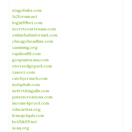
stagehubs.com
1x2forum.net
login99bet.com
secretcourtesans.com
onlinebahisforum1.com
chicagoheadline.com
camming.org
rajalion88.com
goupuntacana.com
riversedgepark.com
zaseez.com
catchycrunch.com
nofaphub.com
nefertitingalls.com
patsyscreations.com
income4proof.com
educaritas.org
lensajelajah.com
betflik09.net
ncaq.org