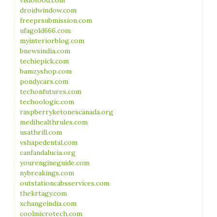
visiofood.com
droidwindow.com
freeprsubmission.com
ufagold666.com
myinteriorblog.com
bnewsindia.com
techiepick.com
bamzyshop.com
pondycars.com
techonfutures.com
techoologic.com
raspberryketonescanada.org
medihealthrules.com
usathrill.com
vshapedental.com
canfandalucia.org
yourengineguide.com
nybreakings.com
outstationcabsservices.com
thekrtagy.com
xchangeindia.com
coolmicrotech.com