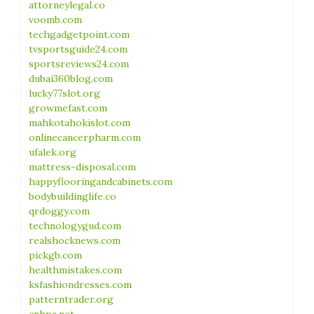
attorneylegal.co
voomb.com
techgadgetpoint.com
tvsportsguide24.com
sportsreviews24.com
dubai360blog.com
lucky77slot.org
growmefast.com
mahkotahokislot.com
onlinecancerpharm.com
ufalek.org
mattress-disposal.com
happyflooringandcabinets.com
bodybuildinglife.co
qrdoggy.com
technologygud.com
realshocknews.com
pickgb.com
healthmistakes.com
ksfashiondresses.com
patterntrader.org