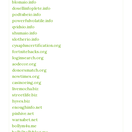
blomaio.info
dosellinfoplete.info
podtubeio.info
powerfulvolatile.info
qvidsio.info
shumaio.info
slotherio.info
cysapluscertification.org
fortnitehacks.org
loginsearch.org
aodecor.org
donorsmatch.org
nowtimes.org
casinoeing.org
livemocha.biz
streetlife.biz
hyves.biz
enoughinfo.net
pinhive.net
warnabet.net
bollym4u.me