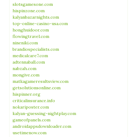
slotsgamesone.com
hispinzone.com
kalyanbazarnights.com
top-online-casino-usa.com
honghuidoor.com
flowingtravel.com
nineniki.com
brandiospecialists.com
medicalcare7.com
adtennaball.com
nabzah.com
mongive.com
matkagameresultsview.com
getsolutionsonline.com
hispinner.org
criticalinsurance.info
nokariposter.com
kalyan-guessing-nightplay.com
gameofpanels.com
androidappsdownloader.com
usetimenow.com