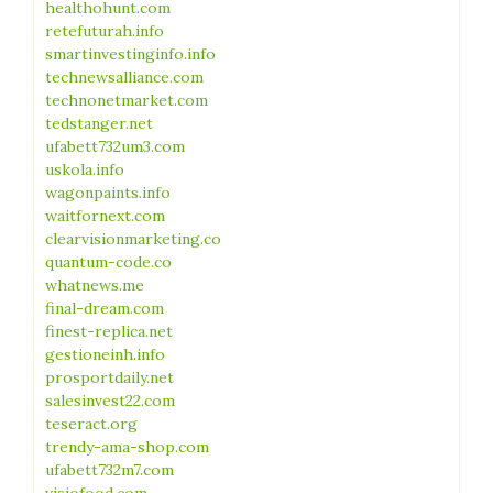
healthohunt.com
retefuturah.info
smartinvestinginfo.info
technewsalliance.com
technonetmarket.com
tedstanger.net
ufabett732um3.com
uskola.info
wagonpaints.info
waitfornext.com
clearvisionmarketing.co
quantum-code.co
whatnews.me
final-dream.com
finest-replica.net
gestioneinh.info
prosportdaily.net
salesinvest22.com
teseract.org
trendy-ama-shop.com
ufabett732m7.com