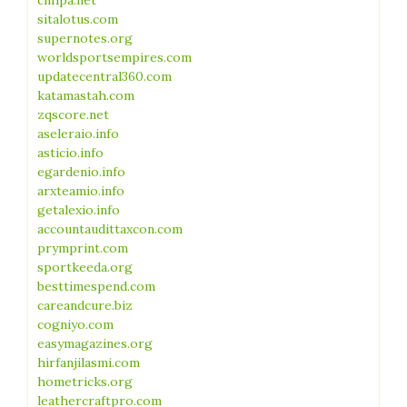
cnhpa.net
sitalotus.com
supernotes.org
worldsportsempires.com
updatecentral360.com
katamastah.com
zqscore.net
aseleraio.info
asticio.info
egardenio.info
arxteamio.info
getalexio.info
accountaudittaxcon.com
prymprint.com
sportkeeda.org
besttimespend.com
careandcure.biz
cogniyo.com
easymagazines.org
hirfanjilasmi.com
hometricks.org
leathercraftpro.com