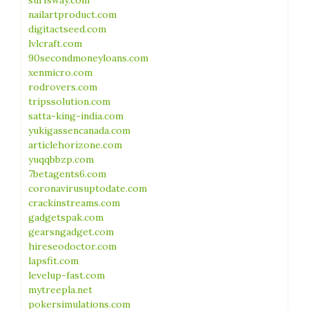
surfsway.com
nailartproduct.com
digitactseed.com
lvlcraft.com
90secondmoneyloans.com
xenmicro.com
rodrovers.com
tripssolution.com
satta-king-india.com
yukigassencanada.com
articlehorizone.com
yuqqbbzp.com
7betagents6.com
coronavirusuptodate.com
crackinstreams.com
gadgetspak.com
gearsngadget.com
hireseodoctor.com
lapsfit.com
levelup-fast.com
mytreepla.net
pokersimulations.com