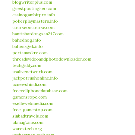
blogwriterplus.com
guestpostingseo.com
casinogambitpro.info
pokerplaymasters.info
courseoncourse.com
bantinbatdongsan247.com
bahednog.info
bahenxgek.info
pertamaskre.com
threadsvideoandphotodownloader.com
techgiddy.com
usalivenetwork.com
jackpotrushonline.info
ucnewshindi.com
freecellphonedatabase.com
gamersrope.com
exellewebmedia.com
free-gamestop.com
sinbadtravels.com
ukmagzine.com
wareztech.org