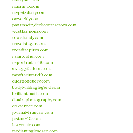
luvelylife.com
macramb.com
mypet-diary.com
oxweekly.com
panamacitydeckcontractors.com
westfashions.com
toolshandy.com
travelstager.com
trendinspires.com
rannyephul.com
reportradar360.com
swaggyfashion.com
taraftariumtv10.com
questionquery.com
bodybuildinglegend.com
brilliant-nails.com
dandr-photography.com
dokteroce.com
journal-francais.com
justintv10.com
lawyerule.com
mediamingleseaco.com