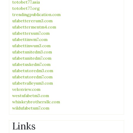
totobet77.asia
totobet77.org
trendingpublication.com
ufabettererum3.com
ufabettermentm4.com
ufabettersum7.com
ufabettinwm7.com
ufabettinwum3.com
ufabetunitedm3.com
ufabetunitedm7.com
ufabetuskedm7.com
ufabetutoredm3.com
ufabetutoredm7.com
ufabetvalleyum3.com
veloxview.com
westufabetm3.com
whiskeybrothersllc.com
wildufabetum7.com
Links