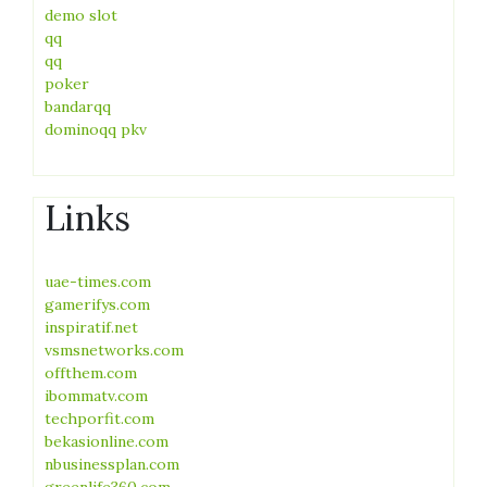
demo slot
qq
qq
poker
bandarqq
dominoqq pkv
Links
uae-times.com
gamerifys.com
inspiratif.net
vsmsnetworks.com
offthem.com
ibommatv.com
techporfit.com
bekasionline.com
nbusinessplan.com