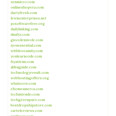
xenmicro.com
onlineshopera.com
dartyfresh.com
lewisenterprises.net
pcsoftwarefree.org
dailylinking.com
dnafyx.com
giocolenuvole.com
iyouessential.com
withloveamity.com
youlearncode.com
fxyatirim.com
abbuguide.com
technologyresult.com
webhostingoffers.org
whatszow.com
ehomeamerca.com
techintendo.com
techgreenpure.com
bestdropshipstore.com
cartelreviews.com