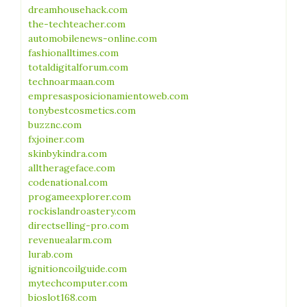
dreamhousehack.com
the-techteacher.com
automobilenews-online.com
fashionalltimes.com
totaldigitalforum.com
technoarmaan.com
empresasposicionamientoweb.com
tonybestcosmetics.com
buzznc.com
fxjoiner.com
skinbykindra.com
alltherageface.com
codenational.com
progameexplorer.com
rockislandroastery.com
directselling-pro.com
revenuealarm.com
lurab.com
ignitioncoilguide.com
mytechcomputer.com
bioslot168.com