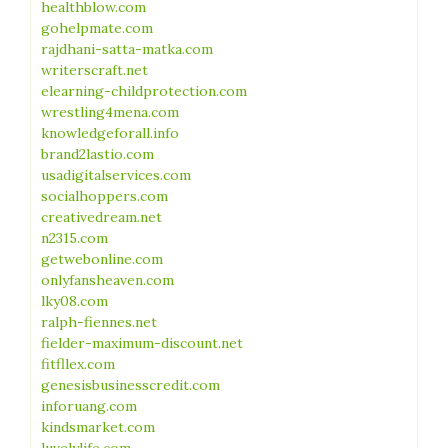
healthblow.com
gohelpmate.com
rajdhani-satta-matka.com
writerscraft.net
elearning-childprotection.com
wrestling4mena.com
knowledgeforall.info
brand2lastio.com
usadigitalservices.com
socialhoppers.com
creativedream.net
n2315.com
getwebonline.com
onlyfansheaven.com
lky08.com
ralph-fiennes.net
fielder-maximum-discount.net
fitfllex.com
genesisbusinesscredit.com
inforuang.com
kindsmarket.com