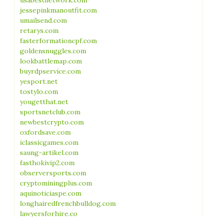
usabestnetwork.com
jessepinkmanoutfit.com
umailsend.com
retarys.com
fasterformationcpf.com
goldensnuggles.com
lookbattlemap.com
buyrdpservice.com
yesport.net
tostylo.com
yougetthat.net
sportsnetclub.com
newbestcrypto.com
oxfordsave.com
iclassicgames.com
saung-artikel.com
fasthokivip2.com
observersports.com
cryptominingplus.com
aquinoticiaspe.com
longhairedfrenchbulldog.com
lawyersforhire.co