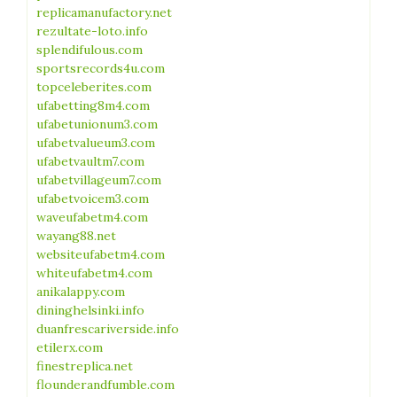
replicamanufactory.net
rezultate-loto.info
splendifulous.com
sportsrecords4u.com
topceleberites.com
ufabetting8m4.com
ufabetunionum3.com
ufabetvalueum3.com
ufabetvaultm7.com
ufabetvillageum7.com
ufabetvoicem3.com
waveufabetm4.com
wayang88.net
websiteufabetm4.com
whiteufabetm4.com
anikalappy.com
dininghelsinki.info
duanfrescariverside.info
etilerx.com
finestreplica.net
flounderandfumble.com