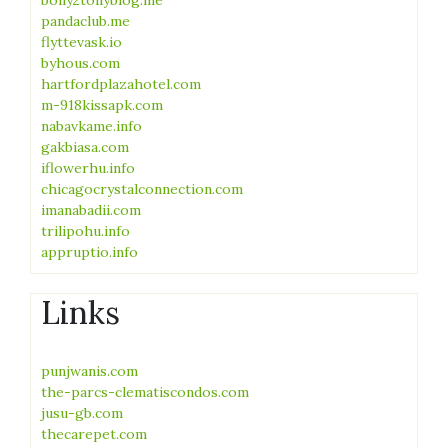
bolly2tollyblog.me
pandaclub.me
flyttevask.io
byhous.com
hartfordplazahotel.com
m-918kissapk.com
nabavkame.info
gakbiasa.com
iflowerhu.info
chicagocrystalconnection.com
imanabadii.com
trilipohu.info
appruptio.info
Links
punjwanis.com
the-parcs-clematiscondos.com
jusu-gb.com
thecarepet.com