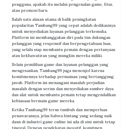
pengguna, apakah itu melalui pengenalan game, fitur,
atau promosi baru.
Salah satu alasan utama di balik peningkatan
popularitas Tambang99 yang cepat adalah dedikasinya
untuk menyediakan layanan pelanggan terkemuka.
Platform ini membanggakan diri pada tim dukungan
pelanggan yang responsif dan berpengetahuan luas,
yang selalu siap membantu pemain dengan pertanyaan
atau kekhawatiran yang mungkin mereka miliki.
Selain pemilihan game dan layanan pelanggan yang
mengesankan, Tambang99 juga menonjol karena
komitmennya terhadap permainan yang bertanggung
jawab. Platform ini menangani masalah perjudian
masalah dengan serius dan menyediakan sumber daya
dan alat untuk membantu pemain tetap mengendalikan
kebiasaan bermain game mereka.
Ketika Tambang99 terus tumbuh dan memperluas
penawarannya, jelas bahwa bintang yang sedang naik
daun di industri game online ini ada di sini untuk tetap
tinggal. Dengan pendekatan inovatif, komitmen