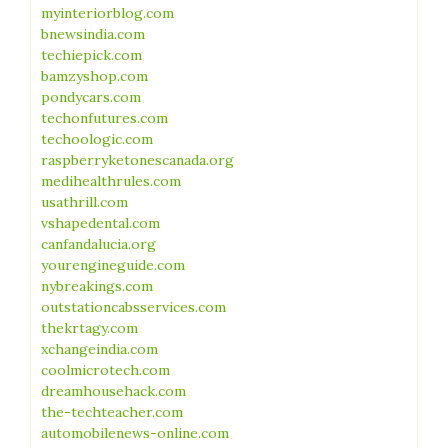
myinteriorblog.com
bnewsindia.com
techiepick.com
bamzyshop.com
pondycars.com
techonfutures.com
techoologic.com
raspberryketonescanada.org
medihealthrules.com
usathrill.com
vshapedental.com
canfandalucia.org
yourengineguide.com
nybreakings.com
outstationcabsservices.com
thekrtagy.com
xchangeindia.com
coolmicrotech.com
dreamhousehack.com
the-techteacher.com
automobilenews-online.com