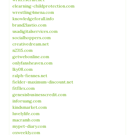
elearning-childprotection.com
wrestling4mena.com
knowledgeforall.info
brand2lastio.com
usadigitalservices.com
socialhoppers.com
creativedream.net
n2315.com
getwebonline.com
onlyfansheaven.com
lky08.com
ralph-fiennes.net
fielder-maximum-discount.net
fitfllex.com
genesisbusinesscredit.com
inforuang.com
kindsmarket.com
luvelylife.com
macramb.com
mypet-diary.com
oxweekly.com