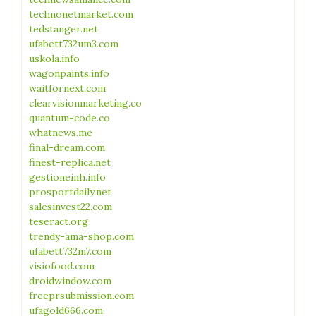
technonetmarket.com
tedstanger.net
ufabett732um3.com
uskola.info
wagonpaints.info
waitfornext.com
clearvisionmarketing.co
quantum-code.co
whatnews.me
final-dream.com
finest-replica.net
gestioneinh.info
prosportdaily.net
salesinvest22.com
teseract.org
trendy-ama-shop.com
ufabett732m7.com
visiofood.com
droidwindow.com
freeprsubmission.com
ufagold666.com