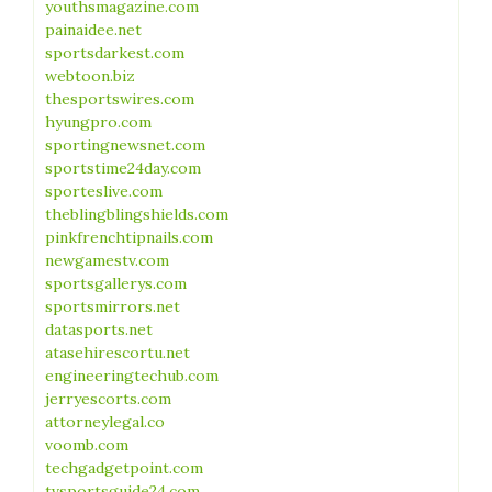
youthsmagazine.com
painaidee.net
sportsdarkest.com
webtoon.biz
thesportswires.com
hyungpro.com
sportingnewsnet.com
sportstime24day.com
sporteslive.com
theblingblingshields.com
pinkfrenchtipnails.com
newgamestv.com
sportsgallerys.com
sportsmirrors.net
datasports.net
atasehirescortu.net
engineeringtechub.com
jerryescorts.com
attorneylegal.co
voomb.com
techgadgetpoint.com
tvsportsguide24.com