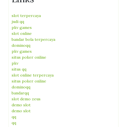
slot terpercaya
judi qq
pkv games
slot online
bandar bola terpercaya
dominoqq
pkv games
situs poker online
pkv
situs qq
slot online terpercaya
situs poker online
dominoqq
bandarqq
slot demo zeus
demo slot
demo slot
qq
qq