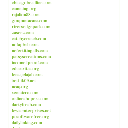
chicagoheadline.com
camming.org
rajalion88.com
goupuntacana.com
riversedgepark.com
zaseez.com
catchycrunch.com
nofaphub.com
nefertitingalls.com
patsyscreations.com
income4proof.com
educaritas.org
lensajelajah.com
betflik09.net
ncaq.org
xenmicro.com
onlineshopera.com
dartyfresh.com
lewisenterprises.net
pcsoftwarefree.org
dailylinking.com