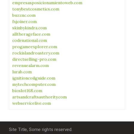
empresasposicionamientoweb.com
tonybestcosmetics.com
buzznc.com
fxjoiner.com
skinbykindra.com
alltherageface.com
codenational.com
progameexplorer.com
rockislandroastery.com
directselling-pro.com
revenuealarm.com
lurab.com
ignitioncoilguide.com
mytechcomputer.com
bioslot168.com
artsandcraftsauthority.com
webservicelive.com
Site Title, Some rights reserved.