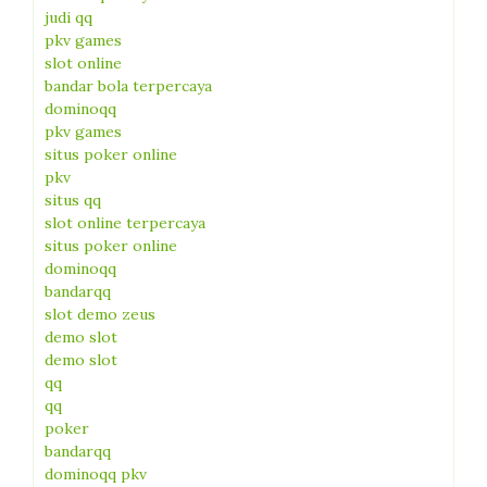
judi qq
pkv games
slot online
bandar bola terpercaya
dominoqq
pkv games
situs poker online
pkv
situs qq
slot online terpercaya
situs poker online
dominoqq
bandarqq
slot demo zeus
demo slot
demo slot
qq
qq
poker
bandarqq
dominoqq pkv