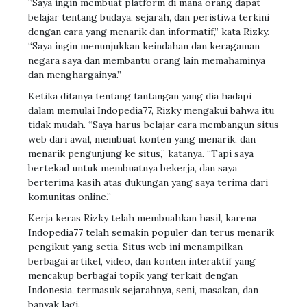
“Saya ingin membuat platform di mana orang dapat
belajar tentang budaya, sejarah, dan peristiwa terkini
dengan cara yang menarik dan informatif,” kata Rizky.
“Saya ingin menunjukkan keindahan dan keragaman
negara saya dan membantu orang lain memahaminya
dan menghargainya.”
Ketika ditanya tentang tantangan yang dia hadapi
dalam memulai Indopedia77, Rizky mengakui bahwa itu
tidak mudah. “Saya harus belajar cara membangun situs
web dari awal, membuat konten yang menarik, dan
menarik pengunjung ke situs,” katanya. “Tapi saya
bertekad untuk membuatnya bekerja, dan saya
berterima kasih atas dukungan yang saya terima dari
komunitas online.”
Kerja keras Rizky telah membuahkan hasil, karena
Indopedia77 telah semakin populer dan terus menarik
pengikut yang setia. Situs web ini menampilkan
berbagai artikel, video, dan konten interaktif yang
mencakup berbagai topik yang terkait dengan
Indonesia, termasuk sejarahnya, seni, masakan, dan
banyak lagi.