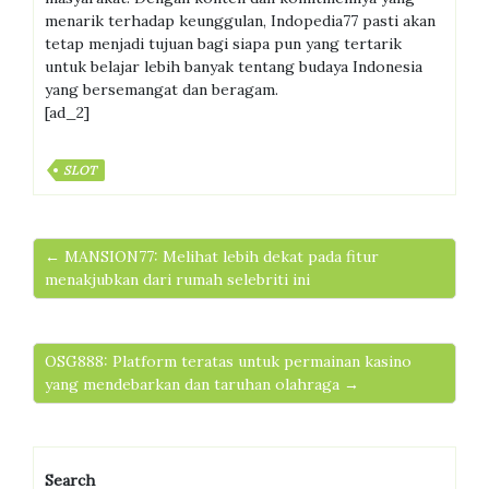
menarik terhadap keunggulan, Indopedia77 pasti akan
tetap menjadi tujuan bagi siapa pun yang tertarik
untuk belajar lebih banyak tentang budaya Indonesia
yang bersemangat dan beragam.
[ad_2]
SLOT
← MANSION77: Melihat lebih dekat pada fitur
menakjubkan dari rumah selebriti ini
OSG888: Platform teratas untuk permainan kasino
yang mendebarkan dan taruhan olahraga →
Search