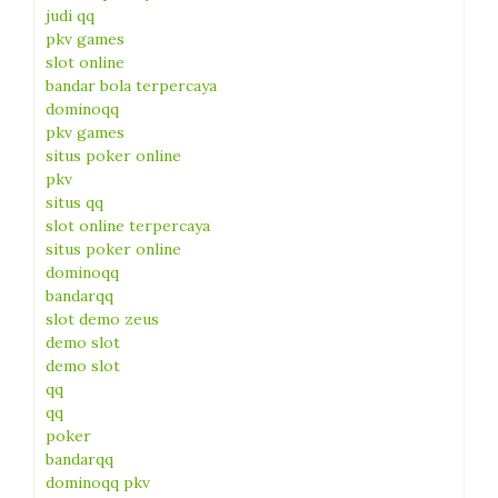
judi qq
pkv games
slot online
bandar bola terpercaya
dominoqq
pkv games
situs poker online
pkv
situs qq
slot online terpercaya
situs poker online
dominoqq
bandarqq
slot demo zeus
demo slot
demo slot
qq
qq
poker
bandarqq
dominoqq pkv