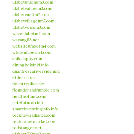
ufabetunionum3.com
ufabetvalueum3.com
ufabetvaultm7.com
ufabetvillageum7.com
ufabetvoicem3.com
waveufabetm4.com
wayang88.net
websiteufabetm4.com
whiteufabetm4.com
anikalappy.com
dininghelsinki.info
duanfrescariverside.info
etilerx.com
finestreplica.net
flounderandfumble.com
healthohunt.com
retefuturah.info
smartinvestinginfo.info
technewsalliance.com
technonetmarket.com
tedstanger.net