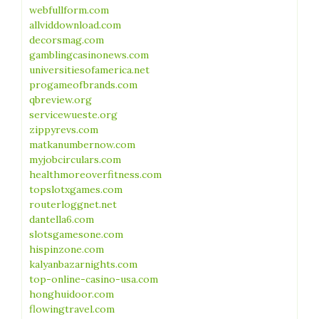
webfullform.com
allviddownload.com
decorsmag.com
gamblingcasinonews.com
universitiesofamerica.net
progameofbrands.com
qbreview.org
servicewueste.org
zippyrevs.com
matkanumbernow.com
myjobcirculars.com
healthmoreoverfitness.com
topslotxgames.com
routerloggnet.net
dantella6.com
slotsgamesone.com
hispinzone.com
kalyanbazarnights.com
top-online-casino-usa.com
honghuidoor.com
flowingtravel.com