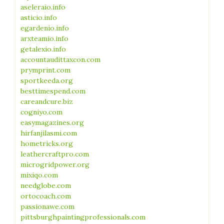
aseleraio.info
asticio.info
egardenio.info
arxteamio.info
getalexio.info
accountaudittaxcon.com
prymprint.com
sportkeeda.org
besttimespend.com
careandcure.biz
cogniyo.com
easymagazines.org
hirfanjilasmi.com
hometricks.org
leathercraftpro.com
microgridpower.org
mixiqo.com
needglobe.com
ortocoach.com
passionawe.com
pittsburghpaintingprofessionals.com