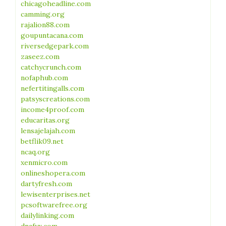
chicagoheadline.com
camming.org
rajalion88.com
goupuntacana.com
riversedgepark.com
zaseez.com
catchycrunch.com
nofaphub.com
nefertitingalls.com
patsyscreations.com
income4proof.com
educaritas.org
lensajelajah.com
betflik09.net
ncaq.org
xenmicro.com
onlineshopera.com
dartyfresh.com
lewisenterprises.net
pcsoftwarefree.org
dailylinking.com