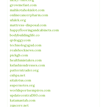
lucky77slot.org
growmefast.com
mahkotahokislot.com
onlinecancerpharm.com
ufalek.org
mattress-disposal.com
happyflooringandcabinets.com
bodybuildinglife.co
qrdoggy.com
technologygud.com
realshocknews.com
pickgb.com
healthmistakes.com
ksfashiondresses.com
patterntrader.org
cnhpa.net
sitalotus.com
supernotes.org
worldsportsempires.com
updatecentral360.com
katamastah.com
zqscore.net