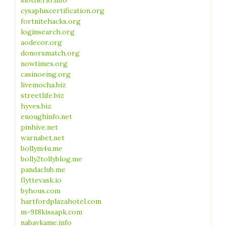
slotherio.info
cysapluscertification.org
fortnitehacks.org
loginsearch.org
aodecor.org
donorsmatch.org
nowtimes.org
casinoeing.org
livemocha.biz
streetlife.biz
hyves.biz
enoughinfo.net
pinhive.net
warnabet.net
bollym4u.me
bolly2tollyblog.me
pandaclub.me
flyttevask.io
byhous.com
hartfordplazahotel.com
m-918kissapk.com
nabavkame.info