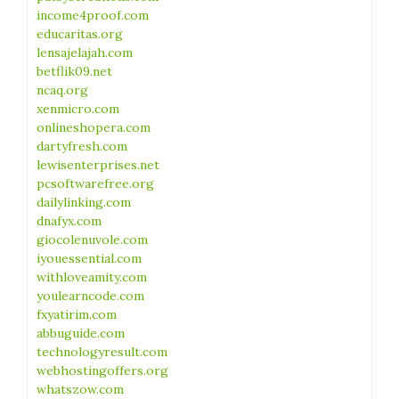
income4proof.com
educaritas.org
lensajelajah.com
betflik09.net
ncaq.org
xenmicro.com
onlineshopera.com
dartyfresh.com
lewisenterprises.net
pcsoftwarefree.org
dailylinking.com
dnafyx.com
giocolenuvole.com
iyouessential.com
withloveamity.com
youlearncode.com
fxyatirim.com
abbuguide.com
technologyresult.com
webhostingoffers.org
whatszow.com