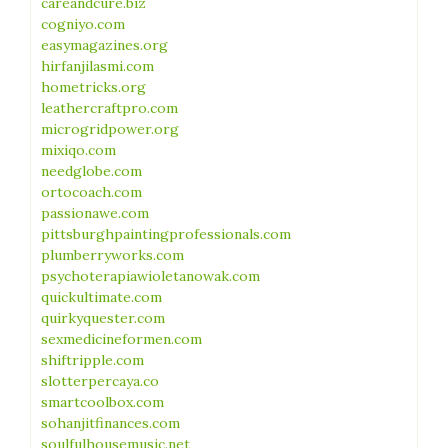
careandcure.biz
cogniyo.com
easymagazines.org
hirfanjilasmi.com
hometricks.org
leathercraftpro.com
microgridpower.org
mixiqo.com
needglobe.com
ortocoach.com
passionawe.com
pittsburghpaintingprofessionals.com
plumberryworks.com
psychoterapiawioletanowak.com
quickultimate.com
quirkyquester.com
sexmedicineformen.com
shiftripple.com
slotterpercaya.co
smartcoolbox.com
sohanjitfinances.com
soulfulhousemusic.net