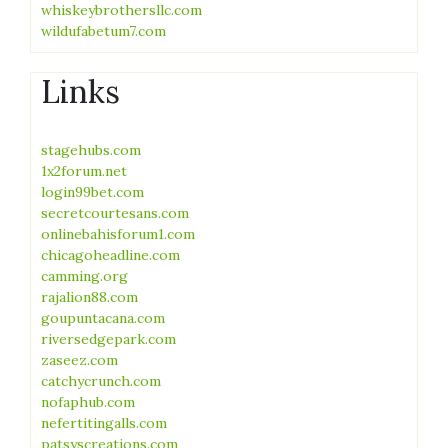
whiskeybrothersllc.com
wildufabetum7.com
Links
stagehubs.com
1x2forum.net
login99bet.com
secretcourtesans.com
onlinebahisforum1.com
chicagoheadline.com
camming.org
rajalion88.com
goupuntacana.com
riversedgepark.com
zaseez.com
catchycrunch.com
nofaphub.com
nefertitingalls.com
patsyscreations.com