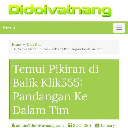
Skip
to
content
Menu
Home
Situs Slot
Temui Pikiran di Balik Klik555: Pandangan Ke Dalam Tim
Temui Pikiran di
Balik Klik555:
Pandangan Ke
Dalam Tim
admin@didoivatnang.com
Situs Slot
January