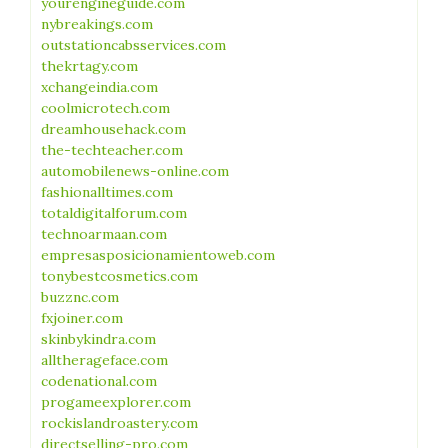
yourengineguide.com
nybreakings.com
outstationcabsservices.com
thekrtagy.com
xchangeindia.com
coolmicrotech.com
dreamhousehack.com
the-techteacher.com
automobilenews-online.com
fashionalltimes.com
totaldigitalforum.com
technoarmaan.com
empresasposicionamientoweb.com
tonybestcosmetics.com
buzznc.com
fxjoiner.com
skinbykindra.com
alltherageface.com
codenational.com
progameexplorer.com
rockislandroastery.com
directselling-pro.com