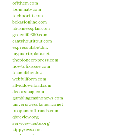
offthem.com
ibommatv.com
techporfit.com
bekasionline.com
nbusinessplan.com
greenlife360.com
cantshoutitout.com
expressufabet.biz
mypuertoplata.net
thepioneerxpress.com
howtofixissue.com
teamufabet.biz
webfullform.com
allviddownload.com
decorsmag.com
gamblingcasinonews.com
universitiesofamerica.net
progameofbrands.com
qbreview.org
servicewueste.org
zippyrevs.com