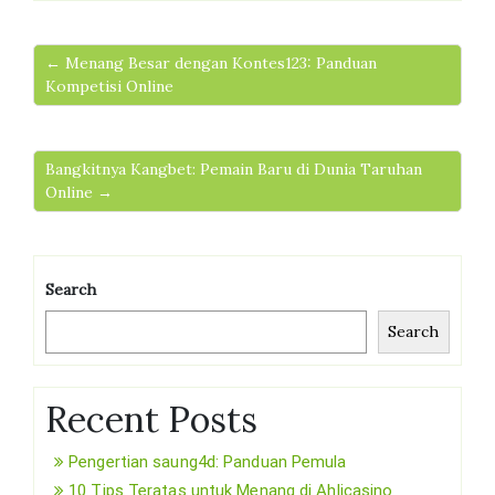
← Menang Besar dengan Kontes123: Panduan
Kompetisi Online
Bangkitnya Kangbet: Pemain Baru di Dunia Taruhan
Online →
Search
Search
Recent Posts
Pengertian saung4d: Panduan Pemula
10 Tips Teratas untuk Menang di Ahlicasino