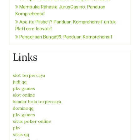
Membuka Rahasia JurusCasino: Panduan
Komprehensif
Apa itu Plisbet? Panduan Komprehensif untuk
Platform Inovatif
Pengertian Bunga99: Panduan Komprehensif
Links
slot terpercaya
judi qq
pkv games
slot online
bandar bola terpercaya
dominoqq
pkv games
situs poker online
pkv
situs qq