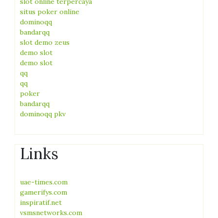
slot online terpercaya
situs poker online
dominoqq
bandarqq
slot demo zeus
demo slot
demo slot
qq
qq
poker
bandarqq
dominoqq pkv
Links
uae-times.com
gamerifys.com
inspiratif.net
vsmsnetworks.com