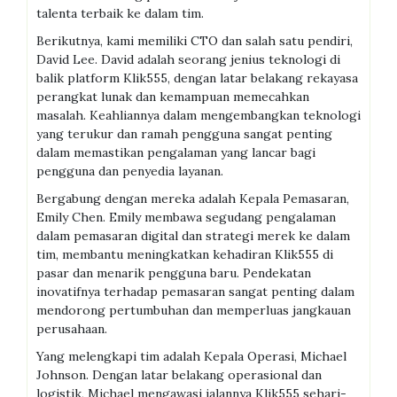
talenta terbaik ke dalam tim.
Berikutnya, kami memiliki CTO dan salah satu pendiri,
David Lee. David adalah seorang jenius teknologi di
balik platform Klik555, dengan latar belakang rekayasa
perangkat lunak dan kemampuan memecahkan
masalah. Keahliannya dalam mengembangkan teknologi
yang terukur dan ramah pengguna sangat penting
dalam memastikan pengalaman yang lancar bagi
pengguna dan penyedia layanan.
Bergabung dengan mereka adalah Kepala Pemasaran,
Emily Chen. Emily membawa segudang pengalaman
dalam pemasaran digital dan strategi merek ke dalam
tim, membantu meningkatkan kehadiran Klik555 di
pasar dan menarik pengguna baru. Pendekatan
inovatifnya terhadap pemasaran sangat penting dalam
mendorong pertumbuhan dan memperluas jangkauan
perusahaan.
Yang melengkapi tim adalah Kepala Operasi, Michael
Johnson. Dengan latar belakang operasional dan
logistik, Michael mengawasi jalannya Klik555 sehari-