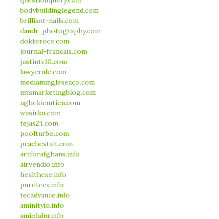
questionquery.com
bodybuildinglegend.com
brilliant-nails.com
dandr-photography.com
dokteroce.com
journal-francais.com
justintv10.com
lawyerule.com
mediamingleseaco.com
mtsmarketingblog.com
nghekiemtien.com
wasirku.com
tejas24.com
poolturbo.com
prachestait.com
artforafghans.info
airvendio.info
healthexe.info
puretecx.info
tecadvance.info
aminityio.info
amiolahu.info