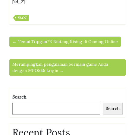
[ad_2]
SLOT
← Temui Topgun77: Bintang Rising di Gaming Online
Merampingkan pengalaman bermain game Anda
dengan MPO555 Login →
Search
Search
Recent Posts