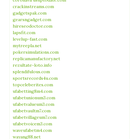
coronavirusuptodate.com
crackinstreams.com
gadgetspak.com
gearsngadget.com
hireseodoctor.com
lapsfit.com
levelup-fast.com
mytreepla.net
pokersimulations.com
replicamanufactory.net
rezultate-loto.info
splendifulous.com
sportsrecords4u.com
topceleberites.com
ufabetting8m4.com
ufabetunionum3.com
ufabetvalueum3.com
ufabetvaultm7.com
ufabetvillageum7.com
ufabetvoicem3.com
waveufabetm4.com
wayang88.net