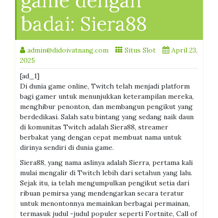
game dengan
badai: Siera88
admin@didoivatnang.com
Situs Slot
April 23,
2025
[ad_1]
Di dunia game online, Twitch telah menjadi platform
bagi gamer untuk menunjukkan keterampilan mereka,
menghibur penonton, dan membangun pengikut yang
berdedikasi. Salah satu bintang yang sedang naik daun
di komunitas Twitch adalah Siera88, streamer
berbakat yang dengan cepat membuat nama untuk
dirinya sendiri di dunia game.
Siera88, yang nama aslinya adalah Sierra, pertama kali
mulai mengalir di Twitch lebih dari setahun yang lalu.
Sejak itu, ia telah mengumpulkan pengikut setia dari
ribuan pemirsa yang mendengarkan secara teratur
untuk menontonnya memainkan berbagai permainan,
termasuk judul -judul populer seperti Fortnite, Call of