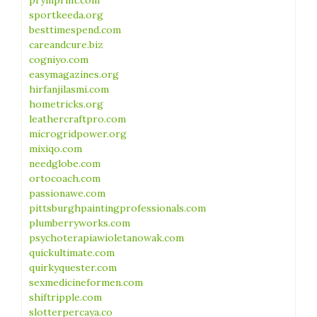
prymprint.com
sportkeeda.org
besttimespend.com
careandcure.biz
cogniyo.com
easymagazines.org
hirfanjilasmi.com
hometricks.org
leathercraftpro.com
microgridpower.org
mixiqo.com
needglobe.com
ortocoach.com
passionawe.com
pittsburghpaintingprofessionals.com
plumberryworks.com
psychoterapiawioletanowak.com
quickultimate.com
quirkyquester.com
sexmedicineformen.com
shiftripple.com
slotterpercaya.co