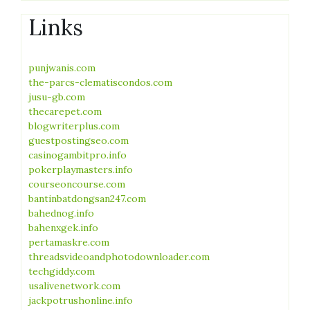
Links
punjwanis.com
the-parcs-clematiscondos.com
jusu-gb.com
thecarepet.com
blogwriterplus.com
guestpostingseo.com
casinogambitpro.info
pokerplaymasters.info
courseoncourse.com
bantinbatdongsan247.com
bahednog.info
bahenxgek.info
pertamaskre.com
threadsvideoandphotodownloader.com
techgiddy.com
usalivenetwork.com
jackpotrushonline.info