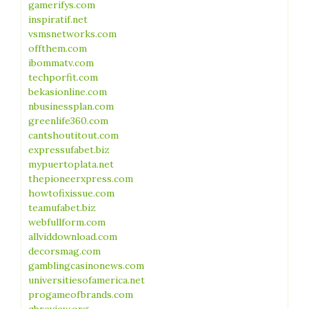
gamerifys.com
inspiratif.net
vsmsnetworks.com
offthem.com
ibommatv.com
techporfit.com
bekasionline.com
nbusinessplan.com
greenlife360.com
cantshoutitout.com
expressufabet.biz
mypuertoplata.net
thepioneerxpress.com
howtofixissue.com
teamufabet.biz
webfullform.com
allviddownload.com
decorsmag.com
gamblingcasinonews.com
universitiesofamerica.net
progameofbrands.com