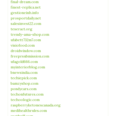
final-dream.com
finest-replica.net
gestioneinh.info
prosportdaily.net
salesinvest22.com
teseract.org
trendy-ama-shop.com
ufabett732m7.com
visiofood.com
droidwindow.com
freeprsubmission.com
ufagold666.com
myinteriorblog.com
bnewsindia.com
techiepick.com
bamzyshop.com
pondycars.com
techonfutures.com
techoologic.com
raspberryketonescanada.org
medihealthrules.com