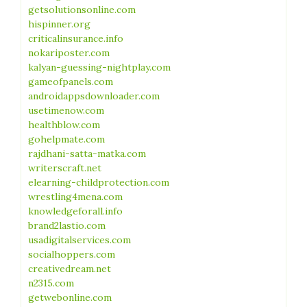
getsolutionsonline.com
hispinner.org
criticalinsurance.info
nokariposter.com
kalyan-guessing-nightplay.com
gameofpanels.com
androidappsdownloader.com
usetimenow.com
healthblow.com
gohelpmate.com
rajdhani-satta-matka.com
writerscraft.net
elearning-childprotection.com
wrestling4mena.com
knowledgeforall.info
brand2lastio.com
usadigitalservices.com
socialhoppers.com
creativedream.net
n2315.com
getwebonline.com