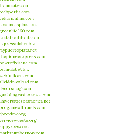
ibommatv.com
techporfit.com
bekasionline.com
nbusinessplan.com
greenlife360.com
cantshoutitout.com
expressufabet.biz
mypuertoplata.net
thepioneerxpress.com
howtofixissue.com
teamufabet.biz
webfullform.com
allviddownload.com
decorsmag.com
gamblingcasinonews.com
universitiesofamerica.net
progameofbrands.com
qbreview.org
servicewueste.org
zippyrevs.com
matkanumbernow.com