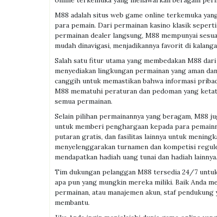
M88 adalah situs web game online terkemuka yang
para pemain. Dari permainan kasino klasik seperti
permainan dealer langsung, M88 mempunyai sesua
mudah dinavigasi, menjadikannya favorit di kalan
Salah satu fitur utama yang membedakan M88 dari
menyediakan lingkungan permainan yang aman dan 
canggih untuk memastikan bahwa informasi pribadi 
M88 mematuhi peraturan dan pedoman yang ketat 
semua permainan.
Selain pilihan permainannya yang beragam, M88 
untuk memberi penghargaan kepada para pemainn
putaran gratis, dan fasilitas lainnya untuk menin
menyelenggarakan turnamen dan kompetisi reguler
mendapatkan hadiah uang tunai dan hadiah lainnya
Tim dukungan pelanggan M88 tersedia 24/7 untu
apa pun yang mungkin mereka miliki. Baik Anda me
permainan, atau manajemen akun, staf pendukung 
membantu.