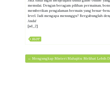
Jika Anda ingin menjelajahi dunia game online ya
memulai. Dengan beragam pilihan permainan, bonu
memberikan pengalaman bermain yang benar-bena
level. Jadi mengapa menunggu? Bergabunglah deng
Anda!
[ad_2]
SLOT
← Mengungkap Misteri Mahajitu: Melihat Lebih D