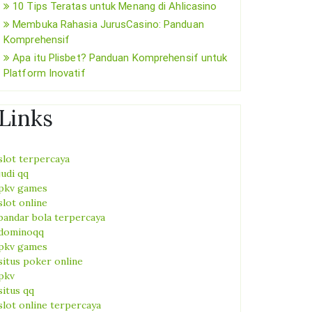
10 Tips Teratas untuk Menang di Ahlicasino
Membuka Rahasia JurusCasino: Panduan
Komprehensif
Apa itu Plisbet? Panduan Komprehensif untuk
Platform Inovatif
Links
slot terpercaya
judi qq
pkv games
slot online
bandar bola terpercaya
dominoqq
pkv games
situs poker online
pkv
situs qq
slot online terpercaya