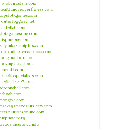
myjobcirculars.com
healthmoreoverfitness.com
topslotxgames.com
routerloggnet.net
dantella6.com
slotsgamesone.com
hispinzone.com
kalyanbazarnights.com
top-online-casino-usa.com
honghuidoor.com
flowingtravel.com
nineniki.com
brandiospecialists.com
medicalcare7.com
adtennaball.com
nabzah.com
mongive.com
matkagameresultsview.com
getsolutionsonline.com
hispinner.org
criticalinsurance.info