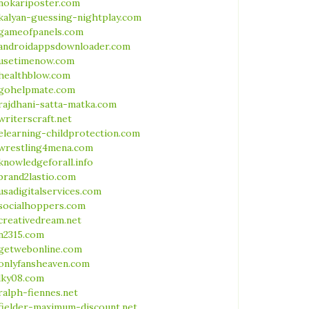
nokariposter.com
kalyan-guessing-nightplay.com
gameofpanels.com
androidappsdownloader.com
usetimenow.com
healthblow.com
gohelpmate.com
rajdhani-satta-matka.com
writerscraft.net
elearning-childprotection.com
wrestling4mena.com
knowledgeforall.info
brand2lastio.com
usadigitalservices.com
socialhoppers.com
creativedream.net
n2315.com
getwebonline.com
onlyfansheaven.com
lky08.com
ralph-fiennes.net
fielder-maximum-discount.net