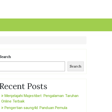
Search
Search
Recent Posts
Menjelajahi Majestibet: Pengalaman Taruhan
Online Terbaik
Pengertian saung4d: Panduan Pemula