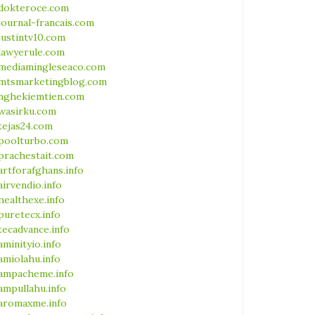
dokteroce.com
journal-francais.com
justintv10.com
lawyerule.com
mediamingleseaco.com
mtsmarketingblog.com
nghekiemtien.com
wasirku.com
tejas24.com
poolturbo.com
prachestait.com
artforafghans.info
airvendio.info
healthexe.info
puretecx.info
tecadvance.info
aminityio.info
amiolahu.info
ampacheme.info
ampullahu.info
aromaxme.info