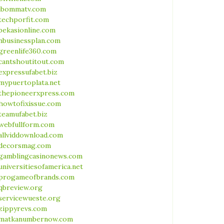
ibommatv.com
techporfit.com
bekasionline.com
nbusinessplan.com
greenlife360.com
cantshoutitout.com
expressufabet.biz
mypuertoplata.net
thepioneerxpress.com
howtofixissue.com
teamufabet.biz
webfullform.com
allviddownload.com
decorsmag.com
gamblingcasinonews.com
universitiesofamerica.net
progameofbrands.com
qbreview.org
servicewueste.org
zippyrevs.com
matkanumbernow.com