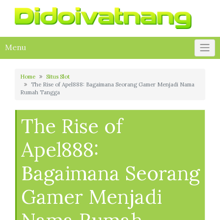
Skip
to
content
Menu
Home
Situs Slot
The Rise of Apel888: Bagaimana Seorang Gamer Menjadi Nama
Rumah Tangga
The Rise of
Apel888:
Bagaimana Seorang
Gamer Menjadi