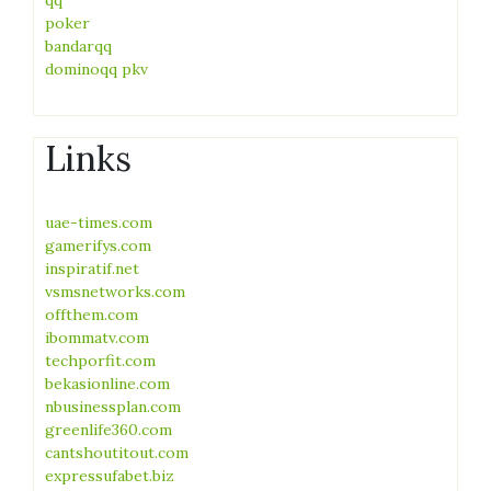
qq
poker
bandarqq
dominoqq pkv
Links
uae-times.com
gamerifys.com
inspiratif.net
vsmsnetworks.com
offthem.com
ibommatv.com
techporfit.com
bekasionline.com
nbusinessplan.com
greenlife360.com
cantshoutitout.com
expressufabet.biz