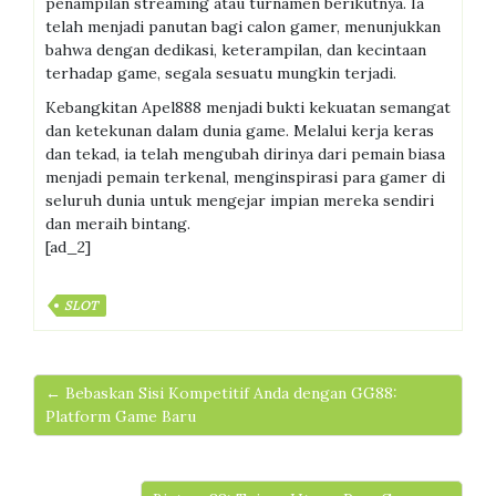
penampilan streaming atau turnamen berikutnya. Ia
telah menjadi panutan bagi calon gamer, menunjukkan
bahwa dengan dedikasi, keterampilan, dan kecintaan
terhadap game, segala sesuatu mungkin terjadi.
Kebangkitan Apel888 menjadi bukti kekuatan semangat
dan ketekunan dalam dunia game. Melalui kerja keras
dan tekad, ia telah mengubah dirinya dari pemain biasa
menjadi pemain terkenal, menginspirasi para gamer di
seluruh dunia untuk mengejar impian mereka sendiri
dan meraih bintang.
[ad_2]
SLOT
← Bebaskan Sisi Kompetitif Anda dengan GG88:
Platform Game Baru