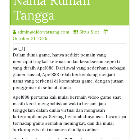
Nama Rumah
Tangga
admin@didoivatnang.com
Situs Slot
October 31, 2025
[ad_1]
Dalam dunia game, hanya sedikit pemain yang
mencapai tingkat ketenaran dan kesuksesan seperti
yang diraih Apel888. Dari awal yang sederhana sebagai
gamer kasual, Apel888 telah berkembang menjadi
nama yang terkenal di komunitas game, dengan jutaan
penggemar di seluruh dunia.
Apel888 pertama kali mulai bermain video game saat
masih kecil, menghabiskan waktu berjam-jam
tenggelam dalam dunia virtual dan mengasah
keterampilannya. Seiring bertambahnya usia, hasratnya
terhadap game semakin meningkat, dan dia mulai
berkompetisi di turnamen dan liga online.