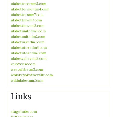
ufabettererum3.com
ufabettermentm4.com
ufabettersum7.com
ufabettinwm7.com
ufabettinwum3.com
ufabetunitedm3.com
ufabetunitedm7.com
ufabetuskedm7.com
ufabetutoredm3.com
ufabetutoredm7.com
ufabetvalleyum3.com
veloxview.com
westufabetm3.com
whiskeybrothersllc.com
wildufabetum7.com
Links
stagehubs.com