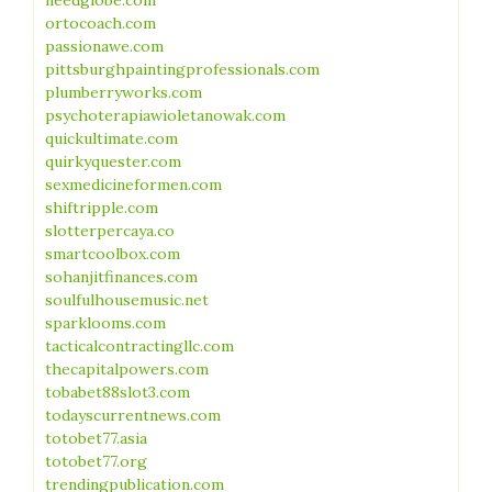
needglobe.com
ortocoach.com
passionawe.com
pittsburghpaintingprofessionals.com
plumberryworks.com
psychoterapiawioletanowak.com
quickultimate.com
quirkyquester.com
sexmedicineformen.com
shiftripple.com
slotterpercaya.co
smartcoolbox.com
sohanjitfinances.com
soulfulhousemusic.net
sparklooms.com
tacticalcontractingllc.com
thecapitalpowers.com
tobabet88slot3.com
todayscurrentnews.com
totobet77.asia
totobet77.org
trendingpublication.com