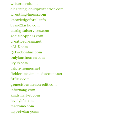
writerscraft.net
elearning-childprotection.com
wrestling4mena.com
knowledgeforall.info
brand2lastio.com
usadigitalservices.com
socialhoppers.com
creativedream.net
n2315.com
getwebonline.com
onlyfansheaven.com
lky08.com
ralph-fiennes.net
fielder-maximum-discount.net
fitfllex.com
genesisbusinesscredit.com
inforuang.com
kindsmarket.com
luvelylife.com
macramb.com
mypet-diary.com