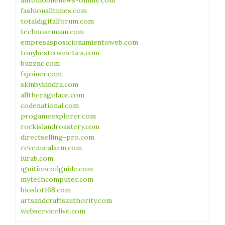
automobilenews-online.com
fashionalltimes.com
totaldigitalforum.com
technoarmaan.com
empresasposicionamientoweb.com
tonybestcosmetics.com
buzznc.com
fxjoiner.com
skinbykindra.com
alltherageface.com
codenational.com
progameexplorer.com
rockislandroastery.com
directselling-pro.com
revenuealarm.com
lurab.com
ignitioncoilguide.com
mytechcomputer.com
bioslot168.com
artsandcraftsauthority.com
webservicelive.com