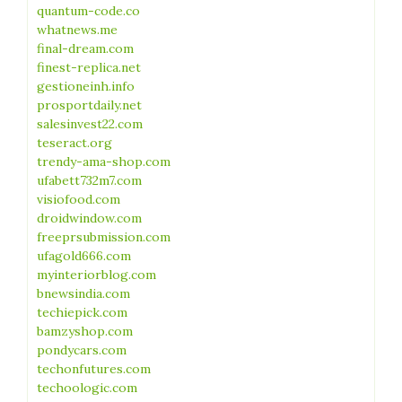
quantum-code.co
whatnews.me
final-dream.com
finest-replica.net
gestioneinh.info
prosportdaily.net
salesinvest22.com
teseract.org
trendy-ama-shop.com
ufabett732m7.com
visiofood.com
droidwindow.com
freeprsubmission.com
ufagold666.com
myinteriorblog.com
bnewsindia.com
techiepick.com
bamzyshop.com
pondycars.com
techonfutures.com
techoologic.com