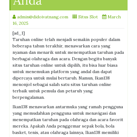
Anda
admin@didoivatnang.com
Situs Slot
March
16, 2025
[ad_1]
Taruhan online telah menjadi semakin populer dalam
beberapa tahun terakhir, menawarkan cara yang
nyaman dan menarik untuk menempatkan taruhan pada
berbagai olahraga dan acara. Dengan begitu banyak
situs taruhan online untuk dipilih, itu bisa luar biasa
untuk menemukan platform yang andal dan dapat
dipercaya untuk mulai bertaruh. Namun, Ikan138
menonjol sebagai salah satu situs taruhan online
terbaik untuk pemula dan petaruh yang
berpengalaman.
Ikan138 menawarkan antarmuka yang ramah pengguna
yang memudahkan pengguna untuk menavigasi dan
menempatkan taruhan pada olahraga dan acara favorit
mereka. Apakah Anda penggemar sepak bola, bola
basket, tenis, atau olahraga lainnya, Ikan138 memiliki