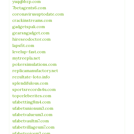
yuqqbbzp.com
7betagents6.com
coronavirusuptodate.com
crackinstreams.com
gadgetspak.com
gearsngadget.com
hireseodoctor.com
lapsfit.com
levelup-fast.com
mytreepla.net
pokersimulations.com
replicamanufactory.net
rezultate-loto.info
splendifulous.com
sportsrecords4u.com
topceleberites.com
ufabetting8m4.com
ufabetunionum3.com
ufabetvalueum3.com
ufabetvaultm7.com
ufabetvillageum7.com
ufabetvoicem3.com