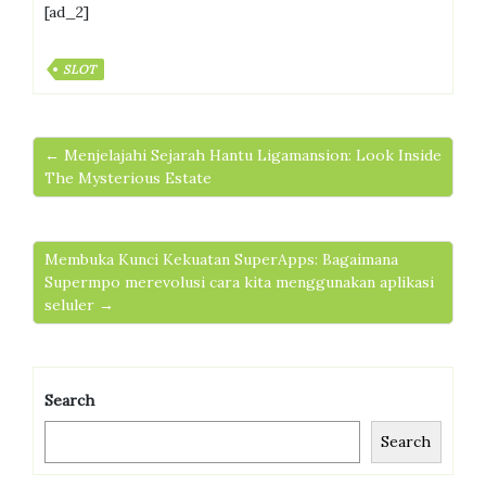
[ad_2]
SLOT
← Menjelajahi Sejarah Hantu Ligamansion: Look Inside
The Mysterious Estate
Membuka Kunci Kekuatan SuperApps: Bagaimana
Supermpo merevolusi cara kita menggunakan aplikasi
seluler →
Search
Search