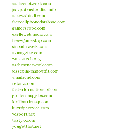
usalivenetwork.com
jackpotrushonline.info
ucnewshindi.com
freecellphonedatabase.com
gamersrope.com
exellewebmedia.com
free-gamestop.com
sinbadtravels.com
ukmagzine.com
wareztech.org
usabestnetwork.com
jessepinkmanoutfit.com
umailsend.com
retarys.com
fasterformationcpf.com
goldensnuggles.com
lookbattlemap.com
buyrdpservice.com
yesport.net
tostylo.com
yougetthat.net