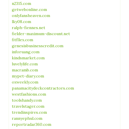
n2315.com
getwebonline.com
onlyfansheaven.com
lky08.com
ralph-fiennes.net
fielder-maximum-discount.net
fitfllex.com
genesisbusinesscredit.com
inforuang.com
kindsmarket.com
luvelylife.com
macramb.com
mypet-diary.com
oxweekly.com
panamacitydeckcontractors.com
westfashions.com
toolshandy.com
travelstager.com
trendinspires.com
rannyephul.com
reportradar360.com