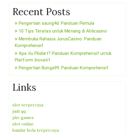
Recent Posts
Pengertian saung4d: Panduan Pemula
10 Tips Teratas untuk Menang di Ahlicasino
Membuka Rahasia JurusCasino: Panduan
Komprehensif
Apa itu Plisbet? Panduan Komprehensif untuk
Platform Inovatif
Pengertian Bunga99: Panduan Komprehensif
Links
slot terpercaya
judi qq
pkv games
slot online
bandar bola terpercaya