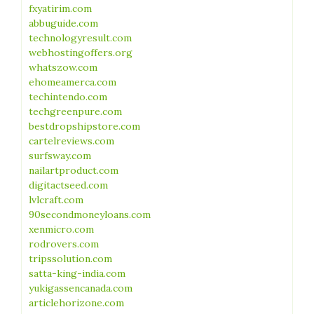
fxyatirim.com
abbuguide.com
technologyresult.com
webhostingoffers.org
whatszow.com
ehomeamerca.com
techintendo.com
techgreenpure.com
bestdropshipstore.com
cartelreviews.com
surfsway.com
nailartproduct.com
digitactseed.com
lvlcraft.com
90secondmoneyloans.com
xenmicro.com
rodrovers.com
tripssolution.com
satta-king-india.com
yukigassencanada.com
articlehorizone.com