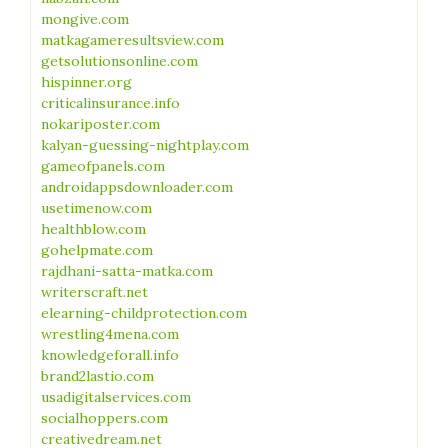
mongive.com
matkagameresultsview.com
getsolutionsonline.com
hispinner.org
criticalinsurance.info
nokariposter.com
kalyan-guessing-nightplay.com
gameofpanels.com
androidappsdownloader.com
usetimenow.com
healthblow.com
gohelpmate.com
rajdhani-satta-matka.com
writerscraft.net
elearning-childprotection.com
wrestling4mena.com
knowledgeforall.info
brand2lastio.com
usadigitalservices.com
socialhoppers.com
creativedream.net