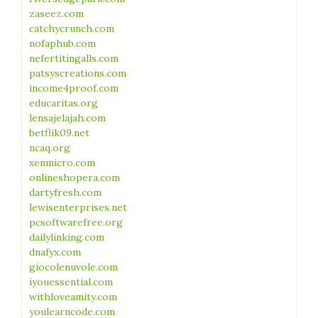
zaseez.com
catchycrunch.com
nofaphub.com
nefertitingalls.com
patsyscreations.com
income4proof.com
educaritas.org
lensajelajah.com
betflik09.net
ncaq.org
xenmicro.com
onlineshopera.com
dartyfresh.com
lewisenterprises.net
pcsoftwarefree.org
dailylinking.com
dnafyx.com
giocolenuvole.com
iyouessential.com
withloveamity.com
youlearncode.com