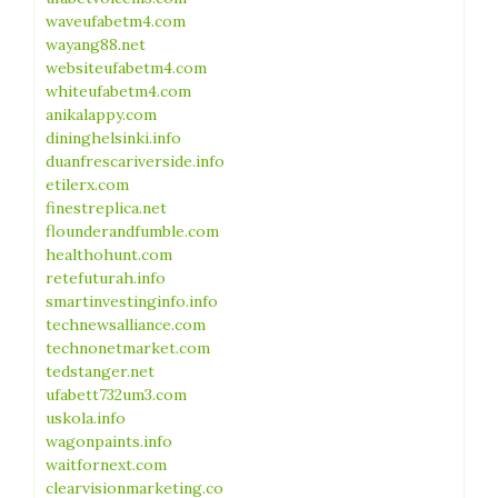
waveufabetm4.com
wayang88.net
websiteufabetm4.com
whiteufabetm4.com
anikalappy.com
dininghelsinki.info
duanfrescariverside.info
etilerx.com
finestreplica.net
flounderandfumble.com
healthohunt.com
retefuturah.info
smartinvestinginfo.info
technewsalliance.com
technonetmarket.com
tedstanger.net
ufabett732um3.com
uskola.info
wagonpaints.info
waitfornext.com
clearvisionmarketing.co