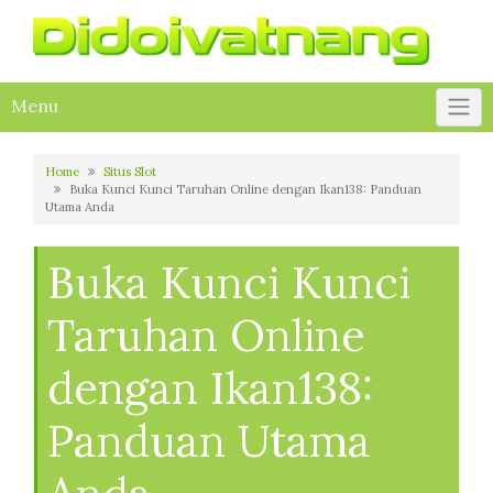
Skip
to
content
Menu
Home
Situs Slot
Buka Kunci Kunci Taruhan Online dengan Ikan138: Panduan
Utama Anda
Buka Kunci Kunci
Taruhan Online
dengan Ikan138:
Panduan Utama