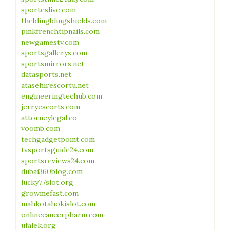
sporteslive.com
theblingblingshields.com
pinkfrenchtipnails.com
newgamestv.com
sportsgallerys.com
sportsmirrors.net
datasports.net
atasehirescortu.net
engineeringtechub.com
jerryescorts.com
attorneylegal.co
voomb.com
techgadgetpoint.com
tvsportsguide24.com
sportsreviews24.com
dubai360blog.com
lucky77slot.org
growmefast.com
mahkotahokislot.com
onlinecancerpharm.com
ufalek.org