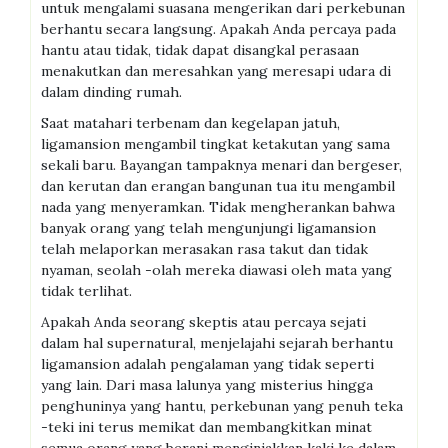
untuk mengalami suasana mengerikan dari perkebunan
berhantu secara langsung. Apakah Anda percaya pada
hantu atau tidak, tidak dapat disangkal perasaan
menakutkan dan meresahkan yang meresapi udara di
dalam dinding rumah.
Saat matahari terbenam dan kegelapan jatuh,
ligamansion mengambil tingkat ketakutan yang sama
sekali baru. Bayangan tampaknya menari dan bergeser,
dan kerutan dan erangan bangunan tua itu mengambil
nada yang menyeramkan. Tidak mengherankan bahwa
banyak orang yang telah mengunjungi ligamansion
telah melaporkan merasakan rasa takut dan tidak
nyaman, seolah -olah mereka diawasi oleh mata yang
tidak terlihat.
Apakah Anda seorang skeptis atau percaya sejati
dalam hal supernatural, menjelajahi sejarah berhantu
ligamansion adalah pengalaman yang tidak seperti
yang lain. Dari masa lalunya yang misterius hingga
penghuninya yang hantu, perkebunan yang penuh teka
-teki ini terus memikat dan membangkitkan minat