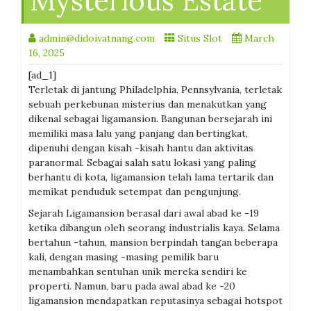
Mysterious Estate
admin@didoivatnang.com
Situs Slot
March
16, 2025
[ad_1]
Terletak di jantung Philadelphia, Pennsylvania, terletak
sebuah perkebunan misterius dan menakutkan yang
dikenal sebagai ligamansion. Bangunan bersejarah ini
memiliki masa lalu yang panjang dan bertingkat,
dipenuhi dengan kisah -kisah hantu dan aktivitas
paranormal. Sebagai salah satu lokasi yang paling
berhantu di kota, ligamansion telah lama tertarik dan
memikat penduduk setempat dan pengunjung.
Sejarah Ligamansion berasal dari awal abad ke -19
ketika dibangun oleh seorang industrialis kaya. Selama
bertahun -tahun, mansion berpindah tangan beberapa
kali, dengan masing -masing pemilik baru
menambahkan sentuhan unik mereka sendiri ke
properti. Namun, baru pada awal abad ke -20
ligamansion mendapatkan reputasinya sebagai hotspot