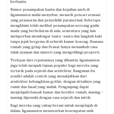
berhantu.
Rumor penampakan hantu dan kejadian aneh di
ligamansion mulai menyebar, menarik pencari sensasi
yang penasaran dan penyelidik paranormal. Beberapa
mengklaim telah melihat penampakan seorang gadis
muda yang berkeliaran di aula, sementara yang lain
melaporkan mendengar suara -suara dan langkah kaki
tanpa jejak bergema di seluruh kamar kosong. Suasana
rumah yang gelap dan firasat hanya menambah rasa
tidak nyaman dan misteri yang mengelilingi properti.
Terlepas dari reputasinya yang dihantui, ligamansion
juga telah menjadi tujuan populer bagi mereka yang
tertarik pada sejarah dan arsitektur. Bangunan itu
sendiri adalah contoh yang menakjubkan dari
arsitektur kebangkitan gothic, dengan detailnya yang
rumit dan fasad yang muluk. Pengunjung dapat
menjelajahi banyak kamar dan koridor rumah, masing -
masing dipenuhi dengan rasa sejarah dan intrik.
Bagi mereka yang cukup berani untuk menjelajah di
dalam, ligamansion menawarkan kesempatan unik