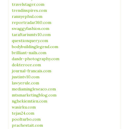
travelstager.com
trendinspires.com
rannyephul.com
reportradar360.com
swaggyfashion.com
taraftariumtv10.com
questionquery.com
bodybuildinglegend.com
brilliant-nails.com
dandr-photography.com
dokteroce.com
journal-francais.com
justintv10.com
lawyerule.com
mediamingleseaco.com
mtsmarketingblog.com
nghekiemtien.com
wasirku.com
tejas24.com
poolturbo.com
prachestait.com