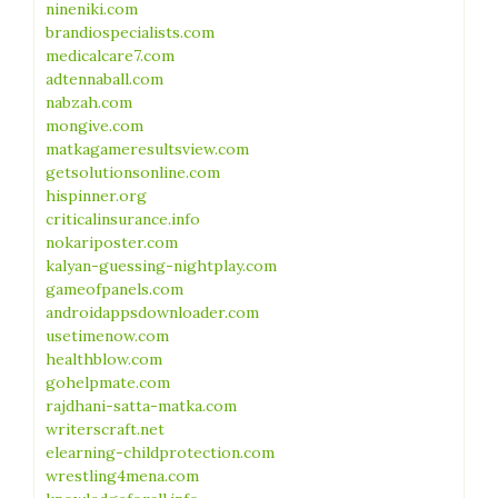
nineniki.com
brandiospecialists.com
medicalcare7.com
adtennaball.com
nabzah.com
mongive.com
matkagameresultsview.com
getsolutionsonline.com
hispinner.org
criticalinsurance.info
nokariposter.com
kalyan-guessing-nightplay.com
gameofpanels.com
androidappsdownloader.com
usetimenow.com
healthblow.com
gohelpmate.com
rajdhani-satta-matka.com
writerscraft.net
elearning-childprotection.com
wrestling4mena.com