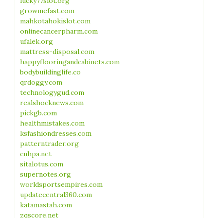
lucky77slot.org
growmefast.com
mahkotahokislot.com
onlinecancerpharm.com
ufalek.org
mattress-disposal.com
happyflooringandcabinets.com
bodybuildinglife.co
qrdoggy.com
technologygud.com
realshocknews.com
pickgb.com
healthmistakes.com
ksfashiondresses.com
patterntrader.org
cnhpa.net
sitalotus.com
supernotes.org
worldsportsempires.com
updatecentral360.com
katamastah.com
zqscore.net