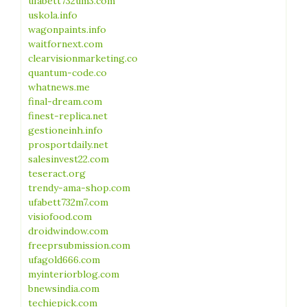
ufabett732um3.com
uskola.info
wagonpaints.info
waitfornext.com
clearvisionmarketing.co
quantum-code.co
whatnews.me
final-dream.com
finest-replica.net
gestioneinh.info
prosportdaily.net
salesinvest22.com
teseract.org
trendy-ama-shop.com
ufabett732m7.com
visiofood.com
droidwindow.com
freeprsubmission.com
ufagold666.com
myinteriorblog.com
bnewsindia.com
techiepick.com