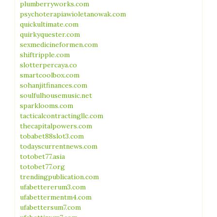
plumberryworks.com
psychoterapiawioletanowak.com
quickultimate.com
quirkyquester.com
sexmedicineformen.com
shiftripple.com
slotterpercaya.co
smartcoolbox.com
sohanjitfinances.com
soulfulhousemusic.net
sparklooms.com
tacticalcontractingllc.com
thecapitalpowers.com
tobabet88slot3.com
todayscurrentnews.com
totobet77.asia
totobet77.org
trendingpublication.com
ufabettererum3.com
ufabettermentm4.com
ufabettersum7.com