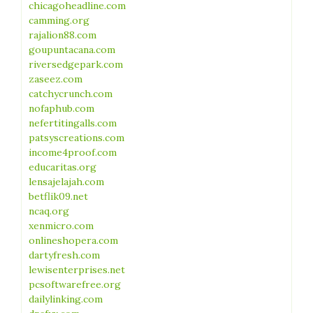
chicagoheadline.com
camming.org
rajalion88.com
goupuntacana.com
riversedgepark.com
zaseez.com
catchycrunch.com
nofaphub.com
nefertitingalls.com
patsyscreations.com
income4proof.com
educaritas.org
lensajelajah.com
betflik09.net
ncaq.org
xenmicro.com
onlineshopera.com
dartyfresh.com
lewisenterprises.net
pcsoftwarefree.org
dailylinking.com