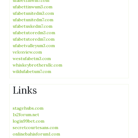
ufabettinwm7.com
ufabettinwum3.com
ufabetunitedm3.com
ufabetunitedm7.com
ufabetuskedm7.com
ufabetutoredm3.com
ufabetutoredm7.com
ufabetvalleyum3.com
veloxview.com
westufabetm3.com
whiskeybrothersllc.com
wildufabetum7.com
Links
stagehubs.com
1x2forum.net
login99bet.com
secretcourtesans.com
onlinebahisforum1.com