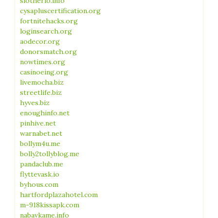
slotherio.info
cysapluscertification.org
fortnitehacks.org
loginsearch.org
aodecor.org
donorsmatch.org
nowtimes.org
casinoeing.org
livemocha.biz
streetlife.biz
hyves.biz
enoughinfo.net
pinhive.net
warnabet.net
bollym4u.me
bolly2tollyblog.me
pandaclub.me
flyttevask.io
byhous.com
hartfordplazahotel.com
m-918kissapk.com
nabavkame.info