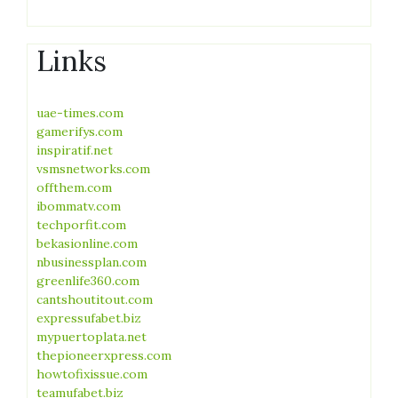
Links
uae-times.com
gamerifys.com
inspiratif.net
vsmsnetworks.com
offthem.com
ibommatv.com
techporfit.com
bekasionline.com
nbusinessplan.com
greenlife360.com
cantshoutitout.com
expressufabet.biz
mypuertoplata.net
thepioneerxpress.com
howtofixissue.com
teamufabet.biz