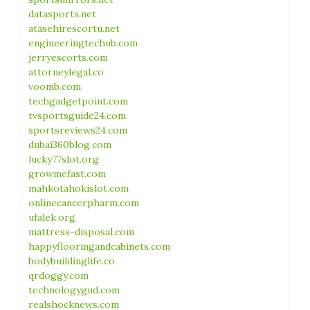
datasports.net
atasehirescortu.net
engineeringtechub.com
jerryescorts.com
attorneylegal.co
voomb.com
techgadgetpoint.com
tvsportsguide24.com
sportsreviews24.com
dubai360blog.com
lucky77slot.org
growmefast.com
mahkotahokislot.com
onlinecancerpharm.com
ufalek.org
mattress-disposal.com
happyflooringandcabinets.com
bodybuildinglife.co
qrdoggy.com
technologygud.com
realshocknews.com