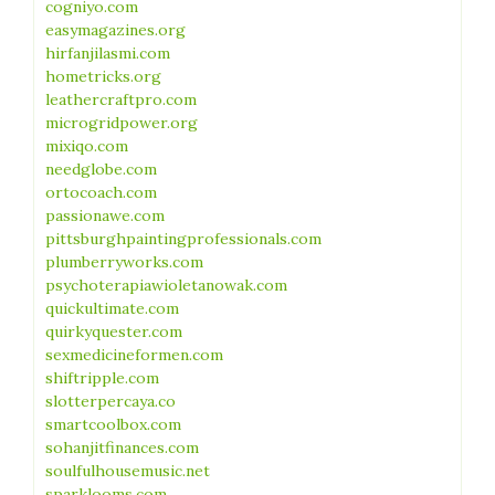
cogniyo.com
easymagazines.org
hirfanjilasmi.com
hometricks.org
leathercraftpro.com
microgridpower.org
mixiqo.com
needglobe.com
ortocoach.com
passionawe.com
pittsburghpaintingprofessionals.com
plumberryworks.com
psychoterapiawioletanowak.com
quickultimate.com
quirkyquester.com
sexmedicineformen.com
shiftripple.com
slotterpercaya.co
smartcoolbox.com
sohanjitfinances.com
soulfulhousemusic.net
sparklooms.com