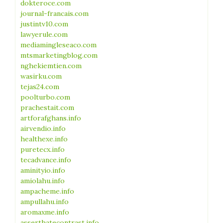
dokteroce.com
journal-francais.com
justintv10.com
lawyerule.com
mediamingleseaco.com
mtsmarketingblog.com
nghekiemtien.com
wasirku.com
tejas24.com
poolturbo.com
prachestait.com
artforafghans.info
airvendio.info
healthexe.info
puretecx.info
tecadvance.info
aminityio.info
amiolahu.info
ampacheme.info
ampullahu.info
aromaxme.info
asserthatecontrast.info