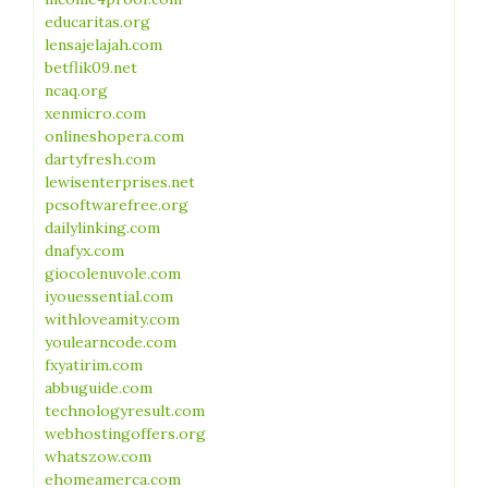
educaritas.org
lensajelajah.com
betflik09.net
ncaq.org
xenmicro.com
onlineshopera.com
dartyfresh.com
lewisenterprises.net
pcsoftwarefree.org
dailylinking.com
dnafyx.com
giocolenuvole.com
iyouessential.com
withloveamity.com
youlearncode.com
fxyatirim.com
abbuguide.com
technologyresult.com
webhostingoffers.org
whatszow.com
ehomeamerca.com