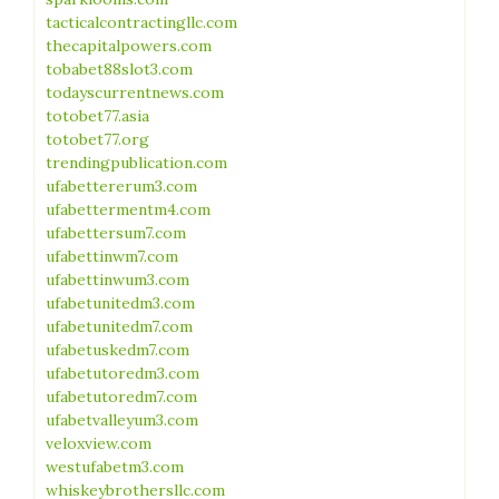
tacticalcontractingllc.com
thecapitalpowers.com
tobabet88slot3.com
todayscurrentnews.com
totobet77.asia
totobet77.org
trendingpublication.com
ufabettererum3.com
ufabettermentm4.com
ufabettersum7.com
ufabettinwm7.com
ufabettinwum3.com
ufabetunitedm3.com
ufabetunitedm7.com
ufabetuskedm7.com
ufabetutoredm3.com
ufabetutoredm7.com
ufabetvalleyum3.com
veloxview.com
westufabetm3.com
whiskeybrothersllc.com