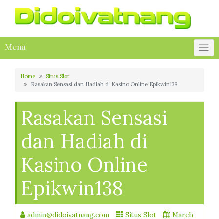
Skip
to
content
Menu
Home
Situs Slot
Rasakan Sensasi dan Hadiah di Kasino Online Epikwin138
Rasakan Sensasi
dan Hadiah di
Kasino Online
Epikwin138
admin@didoivatnang.com
Situs Slot
March