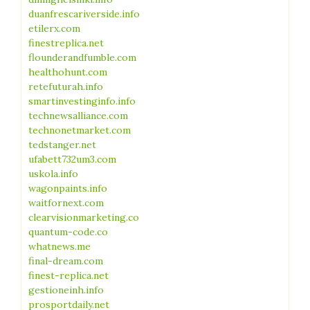
duanfrescariverside.info
etilerx.com
finestreplica.net
flounderandfumble.com
healthohunt.com
retefuturah.info
smartinvestinginfo.info
technewsalliance.com
technonetmarket.com
tedstanger.net
ufabett732um3.com
uskola.info
wagonpaints.info
waitfornext.com
clearvisionmarketing.co
quantum-code.co
whatnews.me
final-dream.com
finest-replica.net
gestioneinh.info
prosportdaily.net