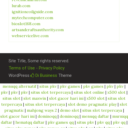
lurab.com
ignitioncoilguide.com
mytechcomputer.com
bioslot168.com
artsandcraftsauthority.com
webservicelive.com
Site Title, Some rights reserved.
Terms of Use - Privacy Policy
WordPress
Di Business
Theme
menuqq alternatif
|
situs pkv
|
pkv games
|
pkv games
|
pkv
|
pkv
|
pkv
|
pkv
|
pkv
|
situs slot terpercaya
|
situs slot online
|
x500 slot
|
situs slot
|
slot maxwin
|
slot gacor hari ini
|
x500 slot
|
situs slot
terpercaya
|
situs slot terpercaya
|
slot demo pragmatic play
|
slot
pragmatic
|
mahjong ways 2
|
demo slot
|
situs slot terpercaya
|
slot gacor hari ini
|
dominoqq
|
dominoqq
|
menuqq daftar
|
murniqq
daftar
|
hematqq daftar
|
pkv games qq
|
situs pkv
|
pkv qq
|
pkv qq
|