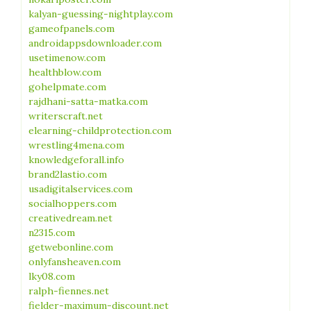
kalyan-guessing-nightplay.com
gameofpanels.com
androidappsdownloader.com
usetimenow.com
healthblow.com
gohelpmate.com
rajdhani-satta-matka.com
writerscraft.net
elearning-childprotection.com
wrestling4mena.com
knowledgeforall.info
brand2lastio.com
usadigitalservices.com
socialhoppers.com
creativedream.net
n2315.com
getwebonline.com
onlyfansheaven.com
lky08.com
ralph-fiennes.net
fielder-maximum-discount.net