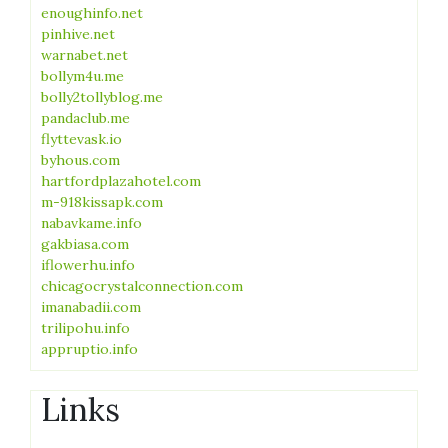
enoughinfo.net
pinhive.net
warnabet.net
bollym4u.me
bolly2tollyblog.me
pandaclub.me
flyttevask.io
byhous.com
hartfordplazahotel.com
m-918kissapk.com
nabavkame.info
gakbiasa.com
iflowerhu.info
chicagocrystalconnection.com
imanabadii.com
trilipohu.info
appruptio.info
Links