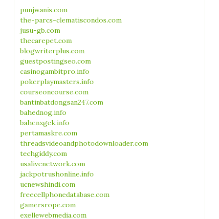
punjwanis.com
the-parcs-clematiscondos.com
jusu-gb.com
thecarepet.com
blogwriterplus.com
guestpostingseo.com
casinogambitpro.info
pokerplaymasters.info
courseoncourse.com
bantinbatdongsan247.com
bahednog.info
bahenxgek.info
pertamaskre.com
threadsvideoandphotodownloader.com
techgiddy.com
usalivenetwork.com
jackpotrushonline.info
ucnewshindi.com
freecellphonedatabase.com
gamersrope.com
exellewebmedia.com