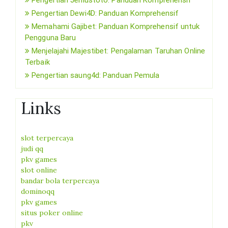
Pengertian Jeniustoto: Panduan Komprehensif
Pengertian Dewi4D: Panduan Komprehensif
Memahami Gajibet: Panduan Komprehensif untuk
Pengguna Baru
Menjelajahi Majestibet: Pengalaman Taruhan Online
Terbaik
Pengertian saung4d: Panduan Pemula
Links
slot terpercaya
judi qq
pkv games
slot online
bandar bola terpercaya
dominoqq
pkv games
situs poker online
pkv