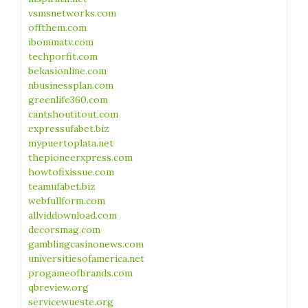
vsmsnetworks.com
offthem.com
ibommatv.com
techporfit.com
bekasionline.com
nbusinessplan.com
greenlife360.com
cantshoutitout.com
expressufabet.biz
mypuertoplata.net
thepioneerxpress.com
howtofixissue.com
teamufabet.biz
webfullform.com
allviddownload.com
decorsmag.com
gamblingcasinonews.com
universitiesofamerica.net
progameofbrands.com
qbreview.org
servicewueste.org