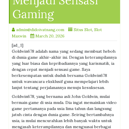
Menjadi Sensasi
Gaming
admin@didoivatnang.com
Situs Slot
,
Slot
Maxwin
March 20, 2026
[ad_1]
Goldwin678 adalah nama yang sedang membuat heboh
di dunia game akhir-akhir ini. Dengan keterampilannya
yang luar biasa dan kepribadiannya yang karismatik, ia
dengan cepat menjadi sensasi game. Saya
berkesempatan untuk duduk bersama Goldwin678
untuk wawancara eksklusif guna mempelajari lebih
lanjut tentang perjalanannya menuju kesuksesan.
Goldwin678, yang bernama asli John Goldwin, mulai
bermain game di usia muda. Dia ingat memainkan video
game pertamanya pada usia lima tahun dan langsung
jatuh cinta dengan dunia game. Seiring bertambahnya
usia, ia mulai mencurahkan lebih banyak waktu untuk
mengasah keterampilannya dan menguasai berbagai