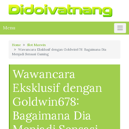
Skip
to
content
Menu
Home
Slot Maxwin
Wawancara Eksklusif dengan Goldwin678: Bagaimana Dia
Menjadi Sensasi Gaming
Wawancara
Eksklusif dengan
Goldwin678:
Bagaimana Dia