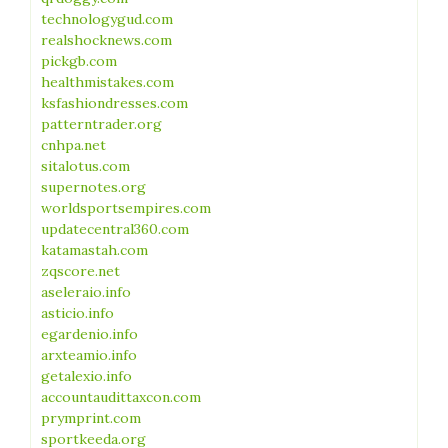
technologygud.com
realshocknews.com
pickgb.com
healthmistakes.com
ksfashiondresses.com
patterntrader.org
cnhpa.net
sitalotus.com
supernotes.org
worldsportsempires.com
updatecentral360.com
katamastah.com
zqscore.net
aseleraio.info
asticio.info
egardenio.info
arxteamio.info
getalexio.info
accountaudittaxcon.com
prymprint.com
sportkeeda.org