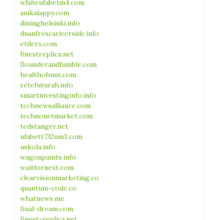
whiteufabetm4.com
anikalappy.com
dininghelsinki.info
duanfrescariverside.info
etilerx.com
finestreplica.net
flounderandfumble.com
healthohunt.com
retefuturah.info
smartinvestinginfo.info
technewsalliance.com
technonetmarket.com
tedstanger.net
ufabett732um3.com
uskola.info
wagonpaints.info
waitfornext.com
clearvisionmarketing.co
quantum-code.co
whatnews.me
final-dream.com
finest-replica.net