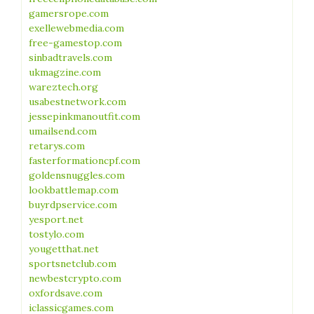
gamersrope.com
exellewebmedia.com
free-gamestop.com
sinbadtravels.com
ukmagzine.com
wareztech.org
usabestnetwork.com
jessepinkmanoutfit.com
umailsend.com
retarys.com
fasterformationcpf.com
goldensnuggles.com
lookbattlemap.com
buyrdpservice.com
yesport.net
tostylo.com
yougetthat.net
sportsnetclub.com
newbestcrypto.com
oxfordsave.com
iclassicgames.com