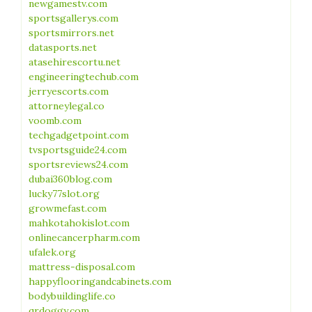
newgamestv.com
sportsgallerys.com
sportsmirrors.net
datasports.net
atasehirescortu.net
engineeringtechub.com
jerryescorts.com
attorneylegal.co
voomb.com
techgadgetpoint.com
tvsportsguide24.com
sportsreviews24.com
dubai360blog.com
lucky77slot.org
growmefast.com
mahkotahokislot.com
onlinecancerpharm.com
ufalek.org
mattress-disposal.com
happyflooringandcabinets.com
bodybuildinglife.co
qrdoggy.com