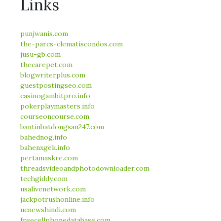
Links
punjwanis.com
the-parcs-clematiscondos.com
jusu-gb.com
thecarepet.com
blogwriterplus.com
guestpostingseo.com
casinogambitpro.info
pokerplaymasters.info
courseoncourse.com
bantinbatdongsan247.com
bahednog.info
bahenxgek.info
pertamaskre.com
threadsvideoandphotodownloader.com
techgiddy.com
usalivenetwork.com
jackpotrushonline.info
ucnewshindi.com
freecellphonedatabase.com